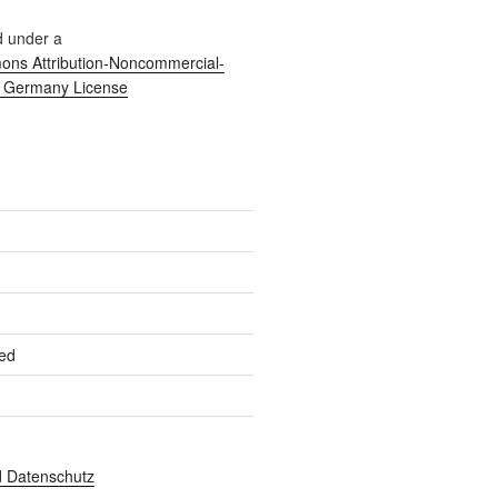
d under a
ns Attribution-Noncommercial-
0 Germany License
ed
 Datenschutz