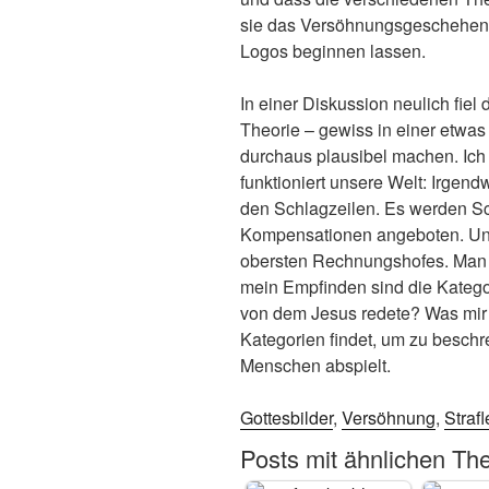
sie das Versöhnungsgeschehen 
Logos beginnen lassen.
In einer Diskussion neulich fiel 
Theorie – gewiss in einer etwa
durchaus plausibel machen. Ich
funktioniert unsere Welt: Irgend
den Schlagzeilen. Es werden Sch
Kompensationen angeboten. Und 
obersten Rechnungshofes. Man k
mein Empfinden sind die Kategor
von dem Jesus redete? Was mir be
Kategorien findet, um zu beschr
Menschen abspielt.
Gottesbilder
,
Versöhnung
,
Straf
Posts mit ähnlichen Th