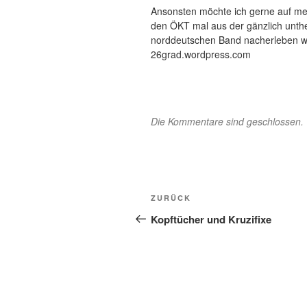
Ansonsten möchte ich gerne auf me
den ÖKT mal aus der gänzlich untheo
norddeutschen Band nacherleben will
26grad.wordpress.com
Die Kommentare sind geschlossen.
Beitragsnavigation
Vorheriger
ZURÜCK
Beitrag
Kopftücher und Kruzifixe