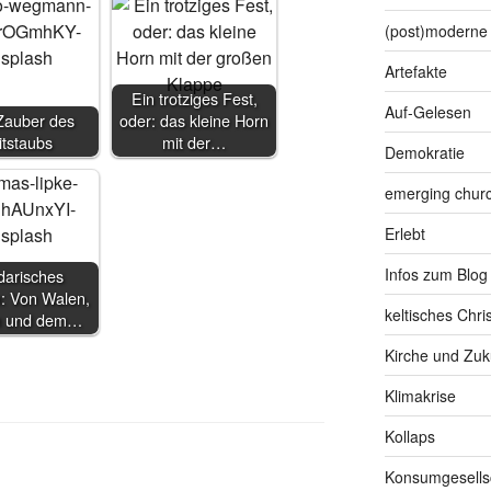
(post)moderne 
Artefakte
Ein trotziges Fest,
Auf-Gelesen
auber des
oder: das kleine Horn
itstaubs
mit der…
Demokratie
emerging chur
Erlebt
Infos zum Blog
darisches
: Von Walen,
keltisches Chr
 und dem…
Kirche und Zuk
Klimakrise
Kollaps
Konsumgesells