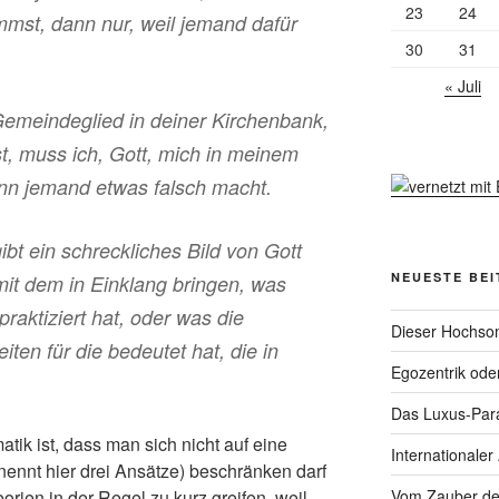
23
24
mmst, dann nur, weil jemand dafür
30
31
« Juli
emeindeglied in deiner Kirchenbank,
, muss ich, Gott, mich in meinem
nn jemand etwas falsch macht.
gibt ein schreckliches Bild von Gott
NEUESTE BE
 mit dem in Einklang bringen, was
raktiziert hat, oder was die
Dieser Hochsom
iten für die bedeutet hat, die in
Egozentrik ode
Das Luxus-Par
atik ist, dass man sich nicht auf eine
Internationaler
nennt hier drei Ansätze) beschränken darf
Vom Zauber de
rien in der Regel zu kurz greifen, weil