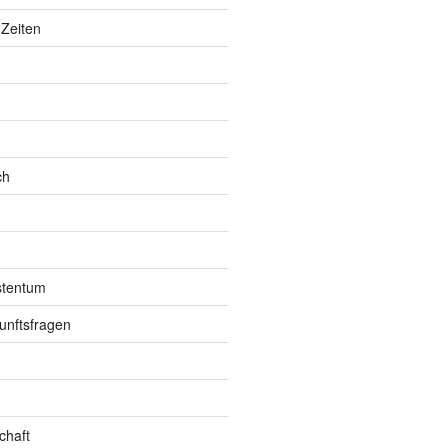
Zeiten
ch
istentum
unftsfragen
chaft