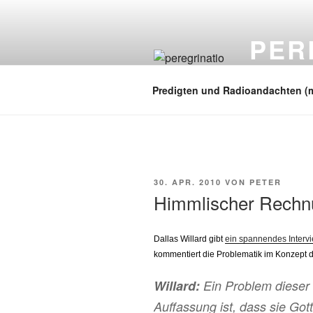
Zum
Inhalt
PER
springen
auf zu neuen
Predigten und Radioandachten (
VERÖFFENTLICHT
30. APR. 2010
VON
PETER
AM
Himmlischer Rechn
Dallas Willard gibt
ein spannendes Interv
kommentiert die Problematik im Konzept des
Willard:
Ein Problem dieser T
Auffassung ist, dass sie Gott