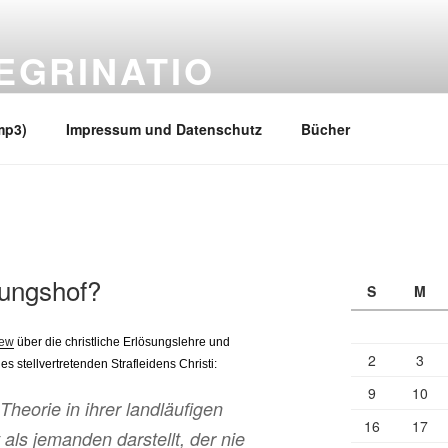
EGRINATIO
 Ufern
mp3)
Impressum und Datenschutz
Bücher
ungshof?
S
M
iew
über die christliche Erlösungslehre und
2
3
 stellvertretenden Strafleidens Christi:
9
10
heorie in ihrer landläufigen
16
17
 als jemanden darstellt, der nie