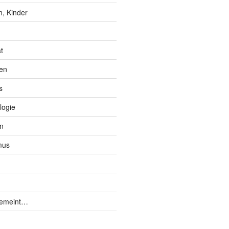
, Kinder
t
en
s
logie
n
mus
gemeint…