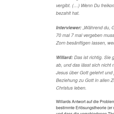
vergibt. (…) Wenn Du freiko
bezahlt hat.
Interviewer:
„Während du, G
70 mal 7 mal vergeben musst
Zorn besänftigen lassen, we
Willard:
Das ist richtig. Sie 
ab, und das lässt sich nicht
Jesus über Gott gelehrt und p
Beziehung zu Gott in allen Ze
Christus leben.
Willards Antwort auf die Problem
bestimmte Erlösungstheorie (er 
und dass die verschiedenen Theo