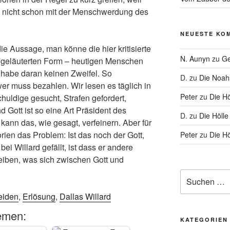
nicht schon mit der Menschwerdung des
NEUESTE KO
die Aussage, man könne die hier kritisierte
N. Aunyn
zu
Ge
s geläuterten Form – heutigen Menschen
 habe daran keinen Zweifel. So
D.
zu
Die Noa
wer muss bezahlen. Wir lesen es täglich in
Peter
zu
Die Hö
uldige gesucht, Strafen gefordert,
Gott ist so eine Art Präsident des
D.
zu
Die Hölle
ann das, wie gesagt, verfeinern. Aber für
ien das Problem: Ist das noch der Gott,
Peter
zu
Die Hö
i Willard gefällt, ist dass er andere
eiben, was sich zwischen Gott und
Suche
nach:
leiden
,
Erlösung
,
Dallas Willard
emen:
KATEGORIEN