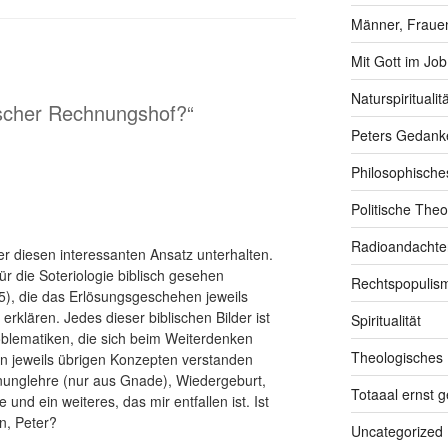
Männer, Frauen
Mit Gott im Job
Naturspiritualitä
ischer Rechnungshof?“
Peters Gedank
Philosophische
Politische Theo
Radioandachte
r diesen interessanten Ansatz unterhalten.
ür die Soteriologie biblisch gesehen
Rechtspopulis
 5), die das Erlösungsgeschehen jeweils
erklären. Jedes dieser biblischen Bilder ist
Spiritualität
oblematiken, die sich beim Weiterdenken
Theologisches
en jeweils übrigen Konzepten verstanden
unglehre (nur aus Gnade), Wiedergeburt,
Totaaal ernst 
 und ein weiteres, das mir entfallen ist. Ist
n, Peter?
Uncategorized