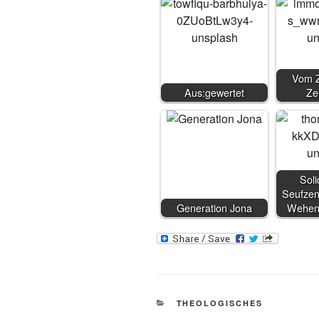
Vom Z
Aus:gewertet
Ze
Soli
Seufzen
Generation Jona
Wehen
KATEGORIEN
THEOLOGISCHES