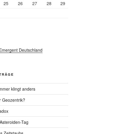
25
26
27
28
29
ITRÄGE
mer klingt anders
r Geozentrik?
adox
 Asteroiden-Tag
s Zeitstaubs