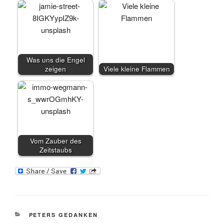
Was uns die Engel
zeigen
Viele kleine Flammen
Vom Zauber des
Zeitstaubs
KATEGORIEN
PETERS GEDANKEN