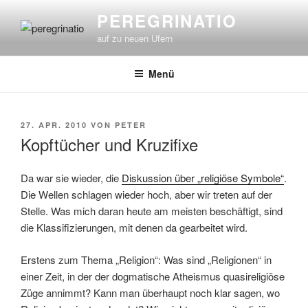
Zum
PEREGRINATIO
Inhalt
auf zu neuen Ufern
springen
Menü
VERÖFFENTLICHT
27. APR. 2010
VON
PETER
AM
Kopftücher und Kruzifixe
Da war sie wieder, die
Diskussion über „religiöse Symbole“
.
Die Wellen schlagen wieder hoch, aber wir treten auf der
Stelle. Was mich daran heute am meisten beschäftigt, sind
die Klassifizierungen, mit denen da gearbeitet wird.
Erstens zum Thema „Religion“: Was sind „Religionen“ in
einer Zeit, in der der dogmatische Atheismus quasireligiöse
Züge annimmt? Kann man überhaupt noch klar sagen, wo