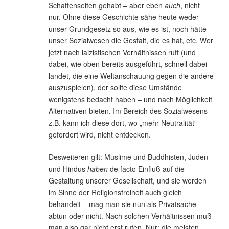
Schattenseiten gehabt – aber eben
auch
, nicht
nur. Ohne diese Geschichte sähe heute weder
unser Grundgesetz so aus, wie es ist, noch hätte
unser Sozialwesen die Gestalt, die es hat, etc. Wer
jetzt nach laizistischen Verhältnissen ruft (und
dabei, wie oben bereits ausgeführt, schnell dabei
landet, die eine Weltanschauung gegen die andere
auszuspielen), der sollte diese Umstände
wenigstens bedacht haben – und nach Möglichkeit
Alternativen bieten. Im Bereich des Sozialwesens
z.B. kann ich diese dort, wo „mehr Neutralität“
gefordert wird, nicht entdecken.
Desweiteren gilt: Muslime und Buddhisten, Juden
und Hindus
haben
de facto Einfluß auf die
Gestaltung unserer Gesellschaft, und sie werden
im Sinne der Religionsfreiheit auch gleich
behandelt – mag man sie nun als Privatsache
abtun oder nicht. Nach solchen Verhältnissen muß
man also gar nicht erst rufen. Nur: die meisten