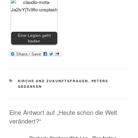
Eine Legion geht
baden
KATEGORIEN
KIRCHE UND ZUKUNFTSFRAGEN
,
PETERS
GEDANKEN
Eine Antwort auf „Heute schon die Welt
verändert?“
Pingback:
Stephans-Web-Log » Blog Archive »