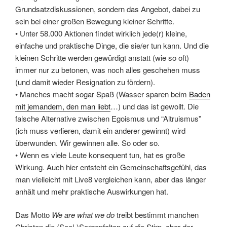
Grundsatzdiskussionen, sondern das Angebot, dabei zu
sein bei einer großen Bewegung kleiner Schritte.
• Unter 58.000 Aktionen findet wirklich jede(r) kleine,
einfache und praktische Dinge, die sie/er tun kann. Und die
kleinen Schritte werden gewürdigt anstatt (wie so oft)
immer nur zu betonen, was noch alles geschehen muss
(und damit wieder Resignation zu fördern).
• Manches macht sogar Spaß (Wasser sparen beim
Baden
mit jemandem, den man liebt
…) und das ist gewollt. Die
falsche Alternative zwischen Egoismus und “Altruismus”
(ich muss verlieren, damit ein anderer gewinnt) wird
überwunden. Wir gewinnen alle. So oder so.
• Wenn es viele Leute konsequent tun, hat es große
Wirkung. Auch hier entsteht ein Gemeinschaftsgefühl, das
man vielleicht mit Live8 vergleichen kann, aber das länger
anhält und mehr praktische Auswirkungen hat.
Das Motto
We are what we do
treibt bestimmt manchen
Christen die (Seel-)Sorgenfalten auf die Stirn, aber der