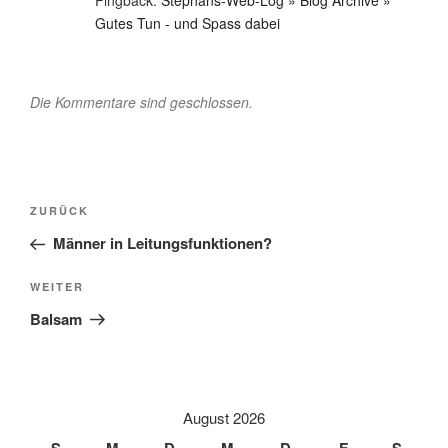
Gutes Tun - und Spass dabei
Die Kommentare sind geschlossen.
Beitragsnavigation
Vorheriger
ZURÜCK
Beitrag
Männer in Leitungsfunktionen?
Nächster
WEITER
Beitrag
Balsam
August 2026
S
M
D
M
D
F
S