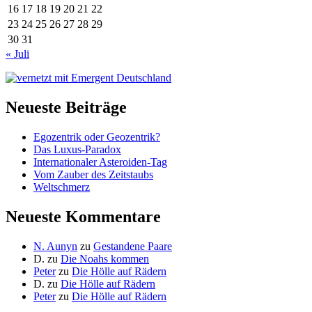
16
17
18
19
20
21
22
23
24
25
26
27
28
29
30
31
« Juli
Neueste Beiträge
Egozentrik oder Geozentrik?
Das Luxus-Paradox
Internationaler Asteroiden-Tag
Vom Zauber des Zeitstaubs
Weltschmerz
Neueste Kommentare
N. Aunyn
zu
Gestandene Paare
D.
zu
Die Noahs kommen
Peter
zu
Die Hölle auf Rädern
D.
zu
Die Hölle auf Rädern
Peter
zu
Die Hölle auf Rädern