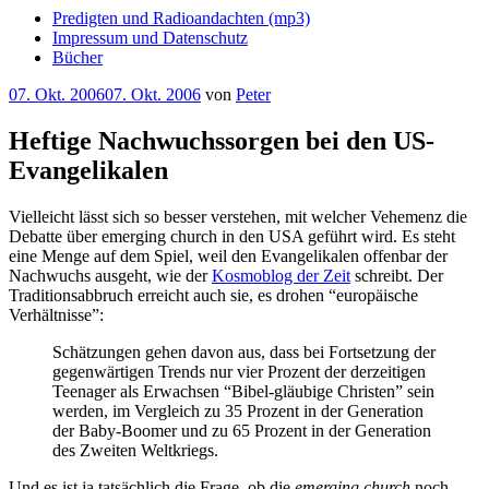
Predigten und Radioandachten (mp3)
Impressum und Datenschutz
Bücher
Veröffentlicht
07. Okt. 2006
07. Okt. 2006
von
Peter
am
Heftige Nachwuchssorgen bei den US-
Evangelikalen
Vielleicht lässt sich so besser verstehen, mit welcher Vehemenz die
Debatte über emerging church in den USA geführt wird. Es steht
eine Menge auf dem Spiel, weil den Evangelikalen offenbar der
Nachwuchs ausgeht, wie der
Kosmoblog der Zeit
schreibt. Der
Traditionsabbruch erreicht auch sie, es drohen “europäische
Verhältnisse”:
Schätzungen gehen davon aus, dass bei Fortsetzung der
gegenwärtigen Trends nur vier Prozent der derzeitigen
Teenager als Erwachsen “Bibel-gläubige Christen” sein
werden, im Vergleich zu 35 Prozent in der Generation
der Baby-Boomer und zu 65 Prozent in der Generation
des Zweiten Weltkriegs.
Und es ist ja tatsächlich die Frage, ob die
emerging church
noch