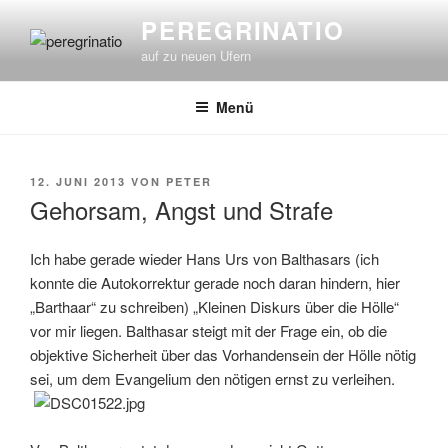
Zum
PEREGRINATIO
Inhalt
auf zu neuen Ufern
springen
Menü
VERÖFFENTLICHT
12. JUNI 2013
VON
PETER
AM
Gehorsam, Angst und Strafe
Ich habe gerade wieder Hans Urs von Balthasars (ich
konnte die Autokorrektur gerade noch daran hindern, hier
„Barthaar“ zu schreiben) „Kleinen Diskurs über die Hölle“
vor mir liegen. Balthasar steigt mit der Frage ein, ob die
objektive Sicherheit über das Vorhandensein der Hölle nötig
sei, um dem Evangelium den nötigen ernst zu verleihen.