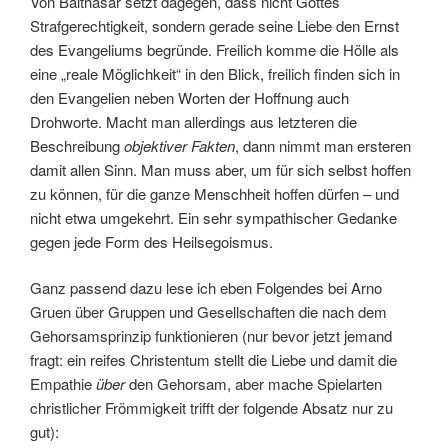
Von Balthasar setzt dagegen, dass nicht Gottes
Strafgerechtigkeit, sondern gerade seine Liebe den Ernst
des Evangeliums begründe. Freilich komme die Hölle als
eine „reale Möglichkeit“ in den Blick, freilich finden sich in
den Evangelien neben Worten der Hoffnung auch
Drohworte. Macht man allerdings aus letzteren die
Beschreibung
objektiver Fakten
, dann nimmt man ersteren
damit allen Sinn. Man muss aber, um für sich selbst hoffen
zu können, für die ganze Menschheit hoffen dürfen – und
nicht etwa umgekehrt. Ein sehr sympathischer Gedanke
gegen jede Form des Heilsegoismus.
Ganz passend dazu lese ich eben Folgendes bei Arno
Gruen über Gruppen und Gesellschaften die nach dem
Gehorsamsprinzip funktionieren (nur bevor jetzt jemand
fragt: ein reifes Christentum stellt die Liebe und damit die
Empathie
über
den Gehorsam, aber mache Spielarten
christlicher Frömmigkeit trifft der folgende Absatz nur zu
gut):