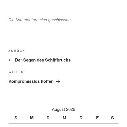
Die Kommentare sind geschlossen.
Beitragsnavigation
Vorheriger
ZURÜCK
Beitrag
Der Segen des Schiffbruchs
Nächster
WEITER
Beitrag
Kompromisslos hoffen
August 2026
S
M
D
M
D
F
S