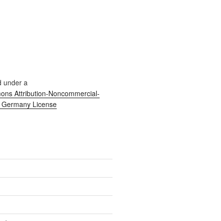
d under a
ns Attribution-Noncommercial-
0 Germany License