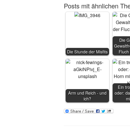
Posts mit ähnlichen Th
Die G
Gewaltfr
Die Stunde der Misfits
Fluch
Ein tro
Arm und Reich - und
oder: da
ich?
m