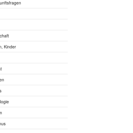
unftsfragen
chaft
, Kinder
t
en
s
logie
n
mus