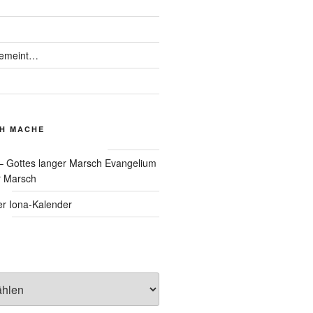
gemeint…
CH MACHE
Evangelium
r Marsch
Iona-Kalender