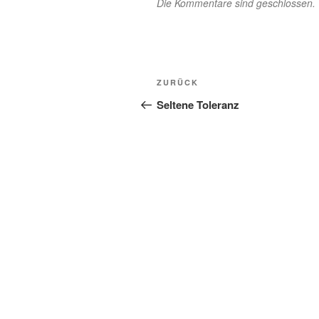
Die Kommentare sind geschlossen.
Beitragsnavigation
Vorheriger
ZURÜCK
Beitrag
Seltene Toleranz