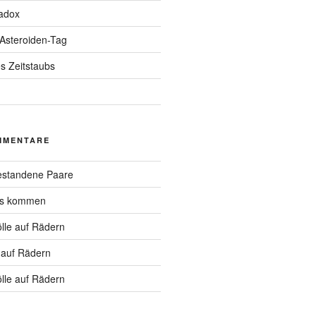
adox
 Asteroiden-Tag
s Zeitstaubs
MMENTARE
standene Paare
hs kommen
lle auf Rädern
 auf Rädern
lle auf Rädern