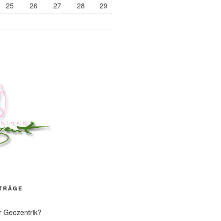
25
26
27
28
29
ITRÄGE
r Geozentrik?