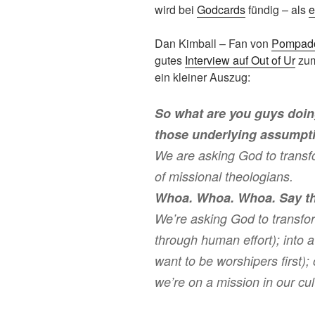
wird bei
Godcards
fündig – als
e
Dan Kimball – Fan von
Pompado
gutes
Interview auf Out of Ur
zum
ein kleiner Auszug:
So what are you guys doing
those underlying assumpti
We are asking God to transf
of missional theologians.
Whoa. Whoa. Whoa. Say th
We’re asking God to transfo
through human effort); into
want to be worshipers first);
we’re on a mission in our cul