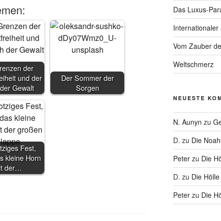
emen:
Das Luxus-Par
Internationaler
Vom Zauber de
Weltschmerz
renzen der
eiheit und der
Der Sommer der
 der Gewalt
Sorgen
NEUESTE KO
N. Aunyn
zu
Ge
D.
zu
Die Noa
tziges Fest,
s kleine Horn
Peter
zu
Die Hö
it der…
D.
zu
Die Hölle
Peter
zu
Die Hö