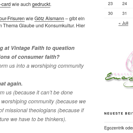
23
24
-card
wie auch
gedruckt
.
30
31
ur-Frisuren
wie
Götz Alsmann
– gibt ein
« Juli
 Thema Glaube und Konsumkultur. Hier
 at Vintage Faith to question
ons of consumer faith?
orm us into a worshiping community
at again.
rm us (because it can’t be done
 a worshiping community (because we
 of missional theologians (because if
NEUESTE BE
ture we have to be thinkers).
Egozentrik ode