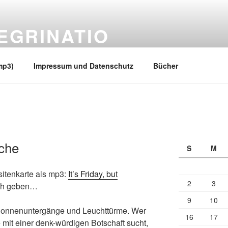
EGRINATIO
 Ufern
mp3)
Impressum und Datenschutz
Bücher
che
S
M
itenkarte als mp3:
It’s Friday, but
2
3
ich geben…
9
10
 Sonnenuntergänge und Leuchttürme. Wer
16
17
 mit einer denk-würdigen Botschaft sucht,