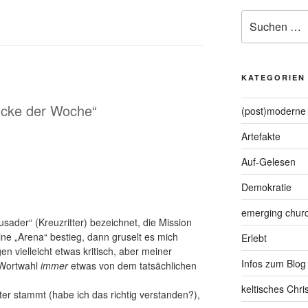
Suche
nach:
KATEGORIEN
ücke der Woche“
(post)moderne 
Artefakte
Auf-Gelesen
Demokratie
emerging chur
ader“ (Kreuzritter) bezeichnet, die Mission
eine „Arena“ bestieg, dann gruselt es mich
Erlebt
en vielleicht etwas kritisch, aber meiner
Infos zum Blog
r Wortwahl
immer
etwas von dem tatsächlichen
keltisches Chr
ter stammt (habe ich das richtig verstanden?),