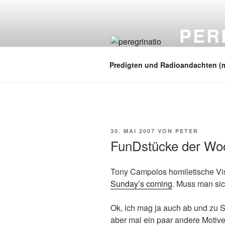
Zum
Inhalt
PER
springen
auf zu neuen
Predigten und Radioandachten (
VERÖFFENTLICHT
30. MAI 2007
VON
PETER
AM
FunDstücke der Wo
Tony Campolos homiletische Vis
Sunday’s coming
. Muss man s
Ok, ich mag ja auch ab und zu
aber mal ein paar andere Motive