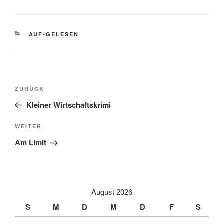
KATEGORIEN
AUF-GELESEN
Beitragsnavigation
Vorheriger
ZURÜCK
Beitrag
Kleiner Wirtschaftskrimi
Nächster
WEITER
Beitrag
Am Limit
August 2026
S
M
D
M
D
F
S