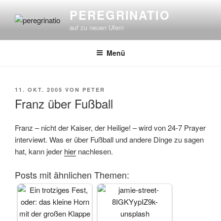
Zum
PEREGRINATIO
Inhalt
auf zu neuen Ufern
springen
Menü
VERÖFFENTLICHT
11. OKT. 2005
VON
PETER
AM
Franz über Fußball
Franz – nicht der Kaiser, der Heilige! – wird von 24-7 Prayer
interviewt. Was er über Fußball und andere Dinge zu sagen
hat, kann jeder
hier
nachlesen.
Posts mit ähnlichen Themen: