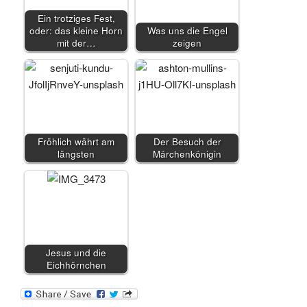
Ein trotziges Fest,
oder: das kleine Horn
Was uns die Engel
mit der…
zeigen
Fröhlich währt am
Der Besuch der
längsten
Märchenkönigin
Jesus und die
Eichhörnchen