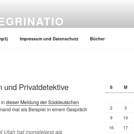
EGRINATIO
 Ufern
mp3)
Impressum und Datenschutz
Bücher
 und Privatdetektive
S
M
 in
dieser Meldung der Süddeutschen
2
3
 jemand mal als Beispiel in einem Gespräch
9
10
16
17
 Utah hat monatelang als