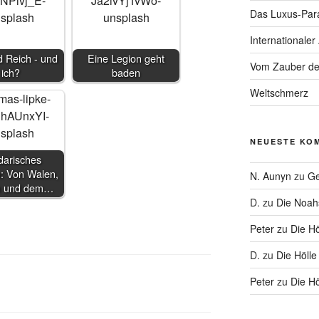
Das Luxus-Par
Internationaler
 Reich - und
Eine Legion geht
Vom Zauber de
ich?
baden
Weltschmerz
NEUESTE KO
darisches
: Von Walen,
N. Aunyn
zu
Ge
 und dem…
D.
zu
Die Noa
Peter
zu
Die Hö
D.
zu
Die Hölle
Peter
zu
Die Hö