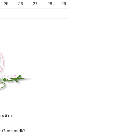
25
26
27
28
29
ITRÄGE
r Geozentrik?