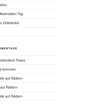
adox
 Asteroiden-Tag
s Zeitstaubs
MMENTARE
standene Paare
hs kommen
lle auf Rädern
 auf Rädern
lle auf Rädern