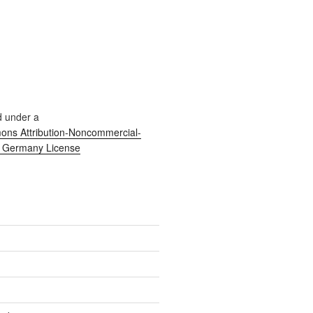
d under a
ns Attribution-Noncommercial-
0 Germany License