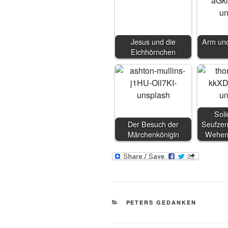
Jesus und die
Arm und
Eichhörnchen
Soli
Der Besuch der
Seufzen
Märchenkönigin
Wehen
KATEGORIEN
PETERS GEDANKEN