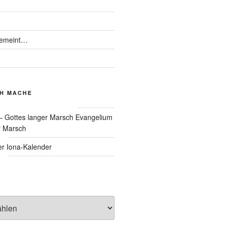
gemeint…
CH MACHE
Evangelium
r Marsch
Iona-Kalender