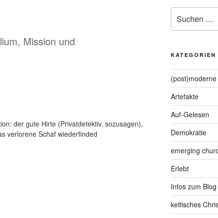
Suche
nach:
lium, Mission und
KATEGORIEN
(post)moderne 
Artefakte
Auf-Gelesen
on: der gute Hirte (Privatdetektiv, sozusagen),
Demokratie
das verlorene Schaf wiederfinded
emerging chur
Erlebt
Infos zum Blog
keltisches Chr