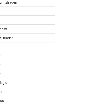
unftsfragen
chaft
, Kinder
t
en
s
logie
n
mus