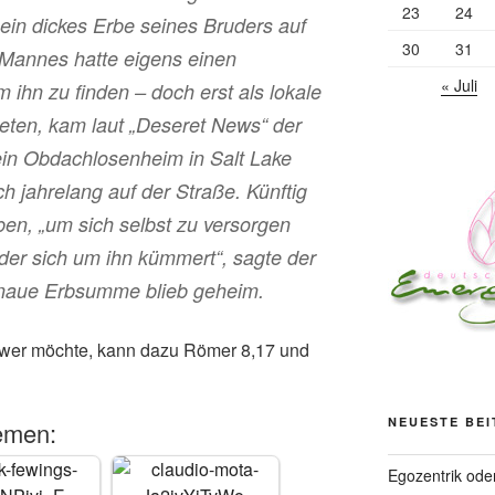
23
24
ein dickes Erbe seines Bruders auf
30
31
s Mannes hatte eigens einen
« Juli
m ihn zu finden – doch erst als lokale
teten, kam laut „Deseret News“ der
ein Obdachlosenheim in Salt Lake
h jahrelang auf der Straße. Künftig
en, „um sich selbst zu versorgen
der sich um ihn kümmert“, sagte der
genaue Erbsumme blieb geheim.
t; wer möchte, kann dazu Römer 8,17 und
NEUESTE BE
emen:
Egozentrik ode