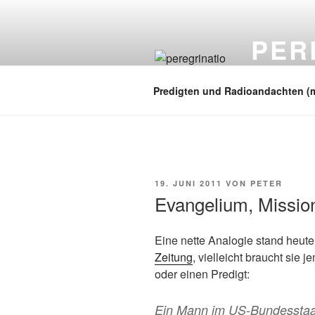
Zum
Inhalt
PER
springen
auf zu neuen
Predigten und Radioandachten (
VERÖFFENTLICHT
19. JUNI 2011
VON
PETER
AM
Evangelium, Mission
Eine nette Analogie stand heute
Zeitung
, vielleicht braucht sie
oder einen Predigt:
Ein Mann im US-Bundesstaat