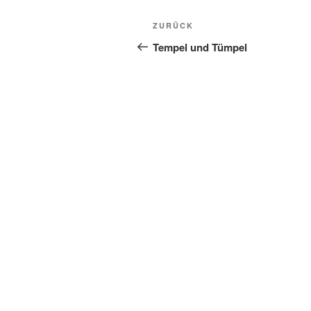
Beitragsnavigation
Vorheriger
ZURÜCK
Beitrag
Tempel und Tümpel