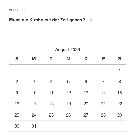
Nächster
WEITER
Beitrag
Muss die Kirche mit der Zeit gehen?
August 2026
S
M
D
M
D
F
S
1
2
3
4
5
6
7
8
9
10
11
12
13
14
15
16
17
18
19
20
21
22
23
24
25
26
27
28
29
30
31