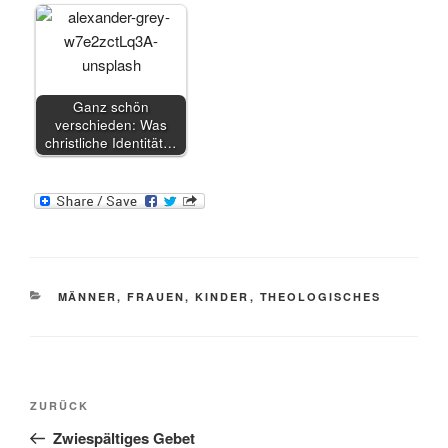
Ganz schön
verschieden: Was
christliche Identität…
KATEGORIEN
MÄNNER, FRAUEN, KINDER
,
THEOLOGISCHES
Beitragsnavigation
Vorheriger
ZURÜCK
Beitrag
Zwiespältiges Gebet