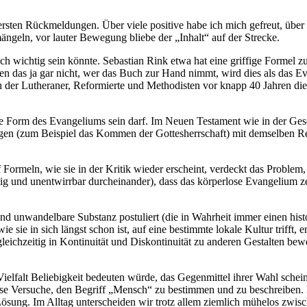
sten Rückmeldungen. Über viele positive habe ich mich gefreut, über k
ängeln, vor lauter Bewegung bliebe der „Inhalt“ auf der Strecke.
h wichtig sein könnte. Sebastian Rink etwa hat eine griffige Formel z
iten das ja gar nicht, wer das Buch zur Hand nimmt, wird dies als das
in der Lutheraner, Reformierte und Methodisten vor knapp 40 Jahren di
ltige Form des Evangeliums sein darf. Im Neuen Testament wie in der Ges
ngen (zum Beispiel das Kommen der Gottesherrschaft) mit demselben Re
f Formeln, wie sie in der Kritik wieder erscheint, verdeckt das Proble
dig und unentwirrbar durcheinander), dass das körperlose Evangelium 
d unwandelbare Substanz postuliert (die in Wahrheit immer einen histo
 sie in sich längst schon ist, auf eine bestimmte lokale Kultur trifft, e
gleichzeitig in Kontinuität und Diskontinuität zu anderen Gestalten be
Vielfalt Beliebigkeit bedeuten würde, das Gegenmittel ihrer Wahl schei
se Versuche, den Begriff „Mensch“ zu bestimmen und zu beschreiben. Meh
Lösung. Im Alltag unterscheiden wir trotz allem ziemlich mühelos zw