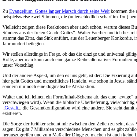
Zu
Evangelium. Gottes langer Marsch durch seine Welt
kommen die er
beispielsweise zwei Stimmen, die (unterschiedlich scharf im Ton) bem
Vielleicht zeigen diese Reaktionen aber auch schön, warum dieses Buc
Sünders aus der freien Gnade Gottes“. Walter Faerber und ich bestre
stammt das Zitat, das Sink anführt, aus der Leuenberger Konkordie, 
Jahrhundert beilegten.
Wir stellen allerdings in Frage, ob das die einzige und universal gü
Rolle, aber man kann auch eine ganze Reihe alternativer Formulieru
unser Vorschlag.
Und der andere Aspekt, um den es uns geht, ist der: Die Fixierung au
hier geht Gottes und menschliches Handeln, wie schon in Jesus, stän
sondern nur noch eine dogmatische Abstraktion.
Walter und ich lehnen ein Form/Inhalt-Schema ab, das eine „ewige“ un
verschwiegen wird). Wenn die biblische Überlieferung, vielschichtig wie
„
Gestalt
„, die Gesamtkonfiguration wird eine andere. Sie steht damit 
existieren.
Die Sorge der Kritiker scheint mir zwischen den Zeilen zu sein, dass 
sagen: Es gibt 7 Milliarden verschiedene Menschen und es gibt zahllo
herauszugreifen und zum Maß aller Dinge zu machen ist auch keine 