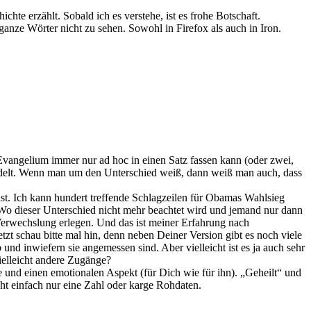
ichte erzählt. Sobald ich es verstehe, ist es frohe Botschaft.
ganze Wörter nicht zu sehen. Sowohl in Firefox als auch in Iron.
Evangelium immer nur ad hoc in einen Satz fassen kann (oder zwei,
delt. Wenn man um den Unterschied weiß, dann weiß man auch, dass
ist. Ich kann hundert treffende Schlagzeilen für Obamas Wahlsieg
er. Wo dieser Unterschied nicht mehr beachtet wird und jemand nur dann
 Verwechslung erlegen. Und das ist meiner Erfahrung nach
zt schau bitte mal hin, denn neben Deiner Version gibt es noch viele
nd inwiefern sie angemessen sind. Aber vielleicht ist es ja auch sehr
ielleicht andere Zugänge?
e und einen emotionalen Aspekt (für Dich wie für ihn). „Geheilt“ und
cht einfach nur eine Zahl oder karge Rohdaten.