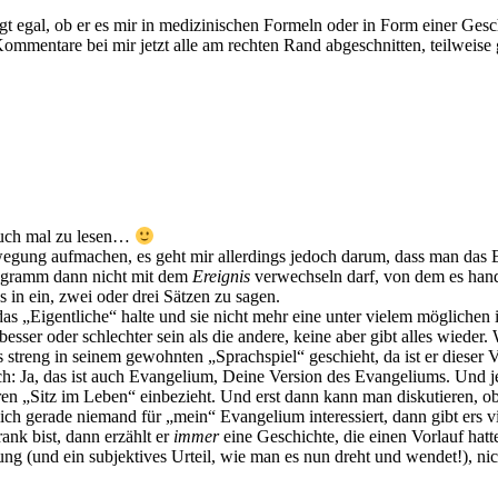
agt egal, ob er es mir in medizinischen Formeln oder in Form einer Gesch
mmentare bei mir jetzt alle am rechten Rand abgeschnitten, teilweise 
 Buch mal zu lesen…
ewegung aufmachen, es geht mir allerdings jedoch darum, dass man das 
legramm dann nicht mit dem
Ereignis
verwechseln darf, von dem es han
es in ein, zwei oder drei Sätzen zu sagen.
as „Eigentliche“ halte und sie nicht mehr eine unter vielem möglichen 
besser oder schlechter sein als die andere, keine aber gibt alles wied
 streng in seinem gewohnten „Sprachspiel“ geschieht, da ist er dieser
h: Ja, das ist auch Evangelium, Deine Version des Evangeliums. Und jet
n „Sitz im Leben“ einbezieht. Und erst dann kann man diskutieren, ob u
ich gerade niemand für „mein“ Evangelium interessiert, dann gibt ers v
ank bist, dann erzählt er
immer
eine Geschichte, die einen Vorlauf hatt
ng (und ein subjektives Urteil, wie man es nun dreht und wendet!), ni