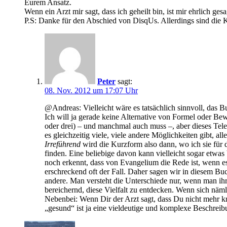
Eurem Ansatz.
Wenn ein Arzt mir sagt, dass ich geheilt bin, ist mir ehrlich ges
P.S: Danke für den Abschied von DisqUs. Allerdings sind die Ko
Peter
sagt:
08. Nov. 2012 um 17:07 Uhr
@Andreas: Vielleicht wäre es tatsächlich sinnvoll, das
Ich will ja gerade keine Alternative von Formel oder B
oder drei) – und manchmal auch muss –, aber dieses Te
es gleichzeitig viele, viele andere Möglichkeiten gibt, all
Irreführend
wird die Kurzform also dann, wo ich sie für d
finden. Eine beliebige davon kann vielleicht sogar etwas 
noch erkennt, dass von Evangelium die Rede ist, wenn es
erschreckend oft der Fall. Daher sagen wir in diesem Buc
andere. Man versteht die Unterschiede nur, wenn man ihre
bereichernd, diese Vielfalt zu entdecken. Wenn sich näml
Nebenbei: Wenn Dir der Arzt sagt, dass Du nicht mehr kr
„gesund“ ist ja eine vieldeutige und komplexe Beschreibu