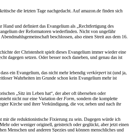
ritische die letzten Tage nachgedacht. Auf amazon.de finden sich
ur Hand und definiert das Evangelium als „Rechtfertigung des
 Evangelium der Reformatoren wiederfinden. Nicht von ungefähr
e Abendmahlsgemeinschaft beschlossen, also einen Streit aus dem 16.
chichte der Christenheit spielt dieses Evangelium immer wieder eine
cht dagegen setzen. Oder besser noch daneben, und genau das ist
m, dass ein Evangelium, das nicht mehr lebendig
verkörpert
ist (und ja,
zeitloser Wahrheiten im Grunde schon kein Evangelium mehr ist
rischen „Sitz im Leben hat“, der aber oft übersehen oder
ntsteht nicht nur eine Variation der
Form
, sondern die komplette
wegter Kirche und ihrer Verkündigung, die vor, neben und nach ihr
nt mir die reduktionistische Fixierung zu sein. Dagegen würde ich
r oder weniger originell, geistreich oder geglückt, aber jetzt einen
ischen Menschen und anderen Spezies und können menschliches und