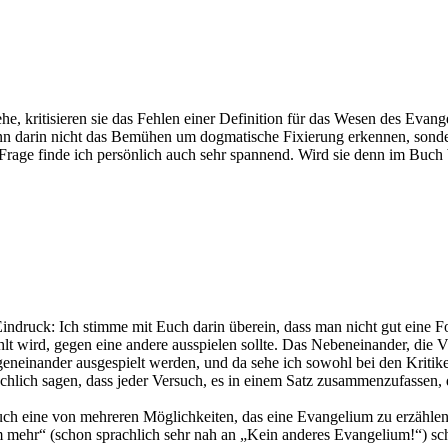
 kritisieren sie das Fehlen einer Definition für das Wesen des Evang
 darin nicht das Bemühen um dogmatische Fixierung erkennen, sonder
e Frage finde ich persönlich auch sehr spannend. Wird sie denn im Buch
druck: Ich stimme mit Euch darin überein, dass man nicht gut eine Fo
t wird, gegen eine andere ausspielen sollte. Das Nebeneinander, die Viel
neinander ausgespielt werden, und da sehe ich sowohl bei den Kritiker
lich sagen, dass jeder Versuch, es in einem Satz zusammenzufassen, 
 auch eine von mehreren Möglichkeiten, das eine Evangelium zu erzählen
mehr“ (schon sprachlich sehr nah an „Kein anderes Evangelium!“) sche