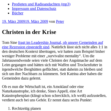
Predigten und Radioandachten (mp3)
Impressum und Datenschutz
Bücher
Veröffentlicht
19. März 2009
19. März 2009
von
Peter
am
Christen in der Krise
Tom Sine
fragt im Leadership Journal, ob unsere Gemeinden auf
eine Rezession eingestellt sind
. Natürlich lässt sich nicht alles 1:1 in
den deutschen Kontext übertragen, wir hatten zum Beispiel bisher
weniger Probleme mit einer „survivalist mentality“. Um die
Jahrtausendwende seien viele Christen der Angstmache auf dem
Leim gegangen und hätten sich mit Waffen und Trockenfutter in
irgendwelche Berghütten geflüchtet, statt daheim zu bleiben und
sich um ihre Nachbarn zu kümmern. Seit Katrina aber haben die
Gemeinden dazu gelernt.
Ob es nun die Wirtschaft ist, ein Amoklauf oder eine
Naturkatastrophe, ich denke, Sines Appell, eine Art
Katastrophenplan (klingt schon schrecklich, ich weiß) aufzustellen,
verdient auch bei uns Gehör. Er nennt dazu sechs Punkte:
Rechtzeitig planen