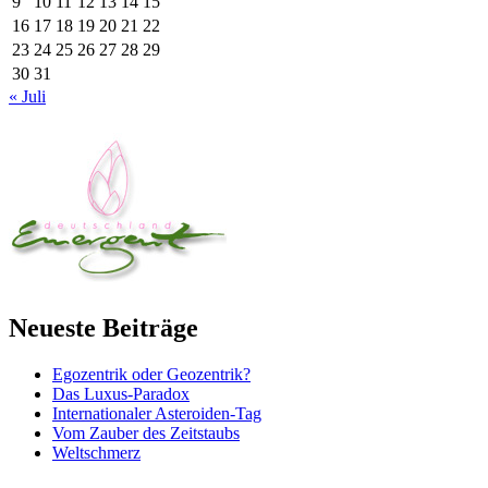
9
10
11
12
13
14
15
16
17
18
19
20
21
22
23
24
25
26
27
28
29
30
31
« Juli
Neueste Beiträge
Egozentrik oder Geozentrik?
Das Luxus-Paradox
Internationaler Asteroiden-Tag
Vom Zauber des Zeitstaubs
Weltschmerz