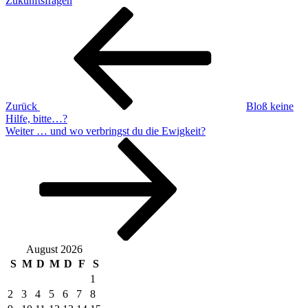
Zukunftsfragen
Beitragsnavigation
Vorheriger
Beitrag
Zurück
Bloß keine
Hilfe, bitte…?
Nächster
Weiter
… und wo verbringst du die Ewigkeit?
Beitrag
August 2026
S
M
D
M
D
F
S
1
2
3
4
5
6
7
8