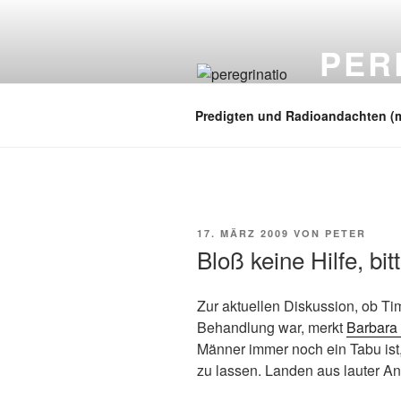
Zum
Inhalt
PER
springen
auf zu neuen
Predigten und Radioandachten (
VERÖFFENTLICHT
17. MÄRZ 2009
VON
PETER
AM
Bloß keine Hilfe, bi
Zur aktuellen Diskussion, ob Ti
Behandlung war, merkt
Barbara 
Männer immer noch ein Tabu ist
zu lassen. Landen aus lauter An