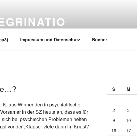
EGRINATIO
 Ufern
mp3)
Impressum und Datenschutz
Bücher
tte…?
S
M
m K. aus Winnenden in psychiatrischer
2
3
Vorsamer in der SZ
heute an, dass es für
, sich bei psychischen Problemen helfen
9
10
gst vor der „Klapse“ viele dann im Knast?
16
17