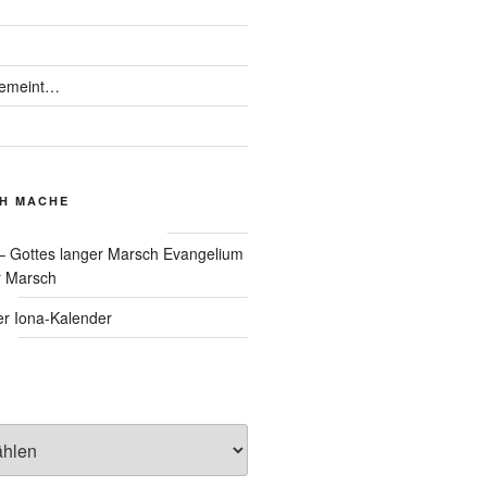
gemeint…
CH MACHE
Evangelium
r Marsch
Iona-Kalender