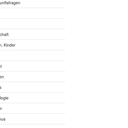
unftsfragen
chaft
, Kinder
t
en
s
logie
n
mus