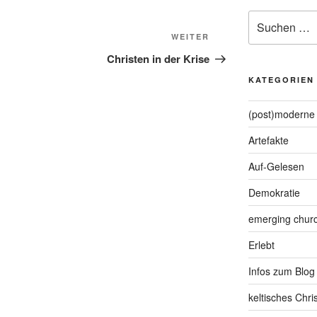
Suche
nach:
Nächster
WEITER
Beitrag
Christen in der Krise
KATEGORIEN
(post)moderne 
Artefakte
Auf-Gelesen
Demokratie
emerging chur
Erlebt
Infos zum Blog
keltisches Chr