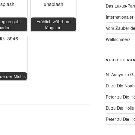
Das Luxus-Par
Internationaler
Legion geht
Fröhlich währt am
baden
längsten
Vom Zauber de
Weltschmerz
NEUESTE KO
N. Aunyn
zu
Ge
de der Misfits
D.
zu
Die Noa
Peter
zu
Die Hö
D.
zu
Die Hölle
Peter
zu
Die Hö