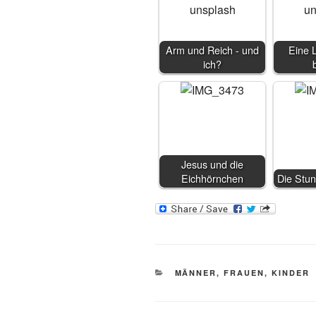
Arm und Reich - und
Eine 
ich?
Jesus und die
Eichhörnchen
Die Stun
KATEGORIEN
MÄNNER, FRAUEN, KINDER