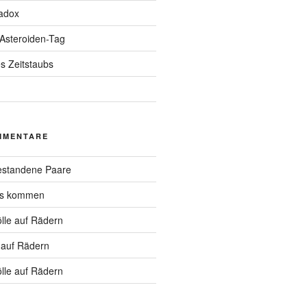
adox
 Asteroiden-Tag
s Zeitstaubs
MMENTARE
standene Paare
hs kommen
lle auf Rädern
 auf Rädern
lle auf Rädern