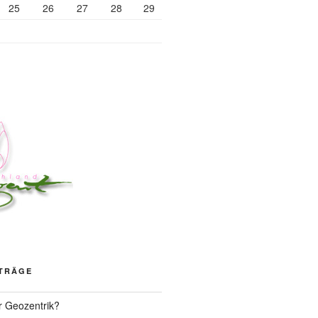
25
26
27
28
29
ITRÄGE
r Geozentrik?