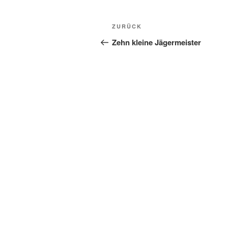
Beitragsnavigation
Vorheriger
ZURÜCK
Beitrag
Zehn kleine Jägermeister