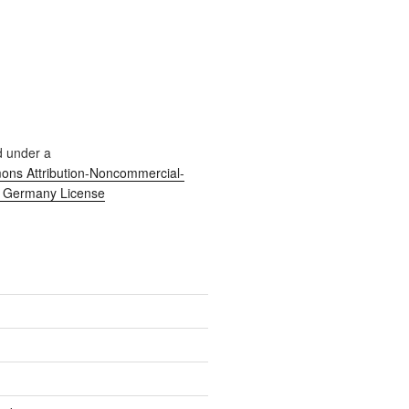
d under a
ns Attribution-Noncommercial-
0 Germany License