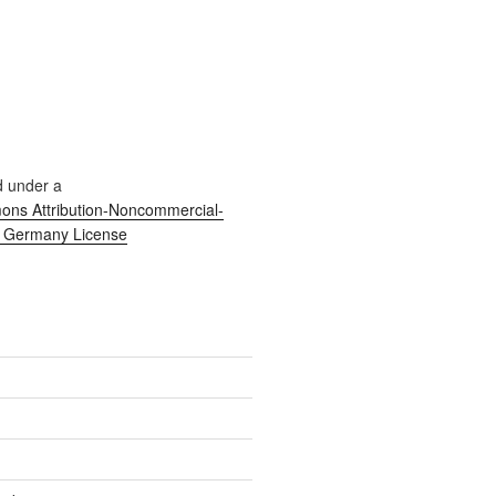
d under a
ns Attribution-Noncommercial-
0 Germany License