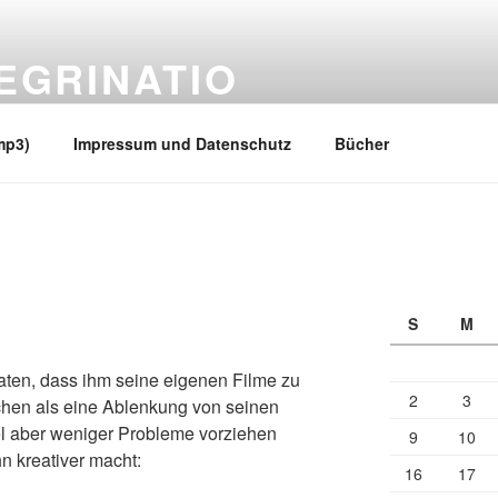
EGRINATIO
 Ufern
mp3)
Impressum und Datenschutz
Bücher
S
M
aten, dass ihm seine eigenen Filme zu
2
3
chen als eine Ablenkung von seinen
l aber weniger Probleme vorziehen
9
10
n kreativer macht:
16
17