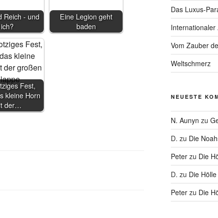
Das Luxus-Par
 Reich - und
Eine Legion geht
ich?
baden
Internationaler
Vom Zauber de
Weltschmerz
tziges Fest,
s kleine Horn
NEUESTE KO
it der…
N. Aunyn
zu
Ge
D.
zu
Die Noa
Peter
zu
Die Hö
D.
zu
Die Hölle
Peter
zu
Die Hö