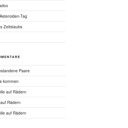
adox
 Asteroiden-Tag
s Zeitstaubs
MMENTARE
standene Paare
hs kommen
lle auf Rädern
 auf Rädern
lle auf Rädern