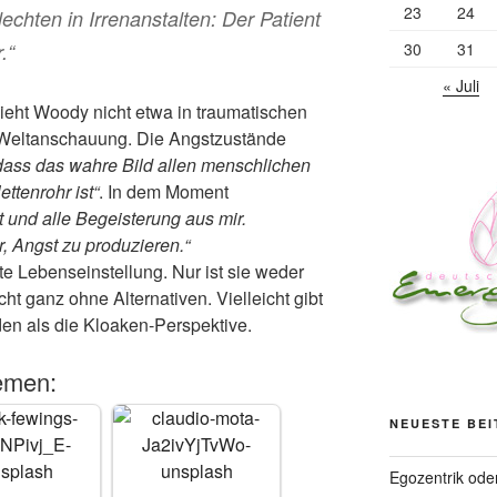
23
24
lechten in Irrenanstalten: Der Patient
30
31
.“
« Juli
ieht Woody nicht etwa in traumatischen
 Weltanschauung. Die Angstzustände
dass das wahre Bild allen menschlichen
ttenrohr ist“
. In dem Moment
 und alle Begeisterung aus mir.
, Angst zu produzieren.“
e Lebenseinstellung. Nur ist sie weder
t ganz ohne Alternativen. Vielleicht gibt
en als die Kloaken-Perspektive.
emen:
NEUESTE BE
Egozentrik ode