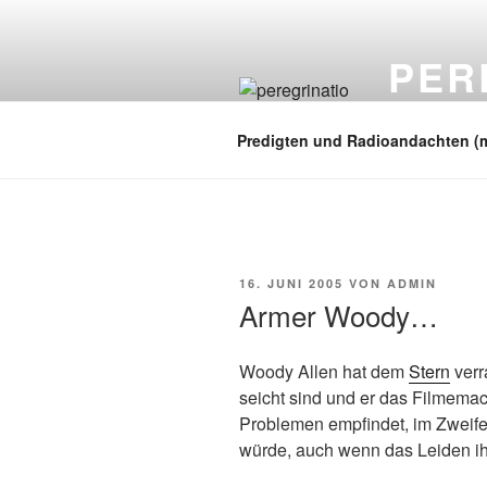
Zum
Inhalt
PER
springen
auf zu neuen
Predigten und Radioandachten (
VERÖFFENTLICHT
16. JUNI 2005
VON
ADMIN
AM
Armer Woody…
Woody Allen hat dem
Stern
verr
seicht sind und er das Filmema
Problemen empfindet, im Zweife
würde, auch wenn das Leiden ih