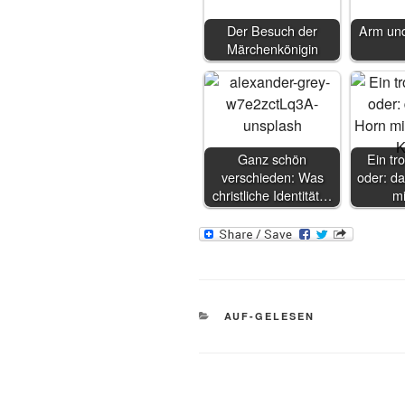
Der Besuch der
Arm und
Märchenkönigin
Ganz schön
Ein tro
verschieden: Was
oder: da
christliche Identität…
m
KATEGORIEN
AUF-GELESEN