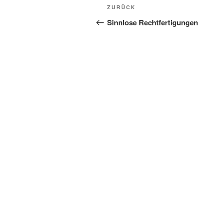
Beitragsnavigation
Vorheriger
ZURÜCK
Beitrag
Sinnlose Rechtfertigungen