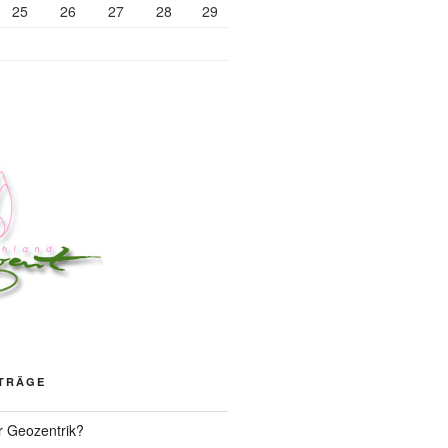
25
26
27
28
29
ITRÄGE
r Geozentrik?