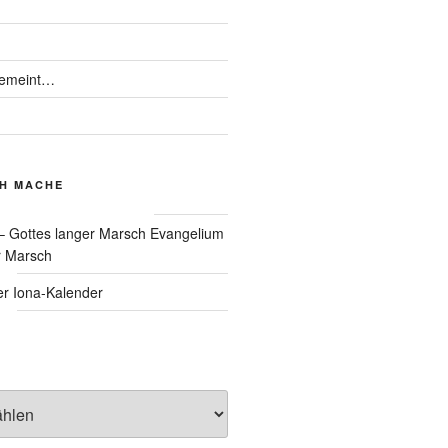
gemeint…
CH MACHE
Evangelium
r Marsch
Iona-Kalender