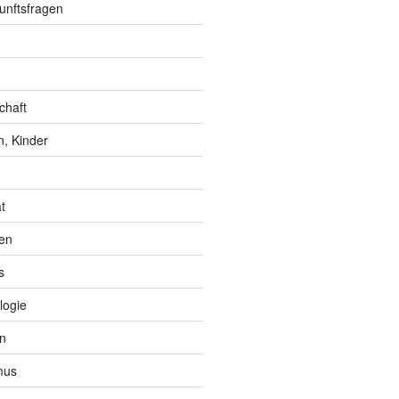
unftsfragen
chaft
, Kinder
t
en
s
logie
n
mus