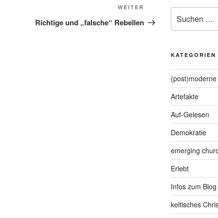
Nächster
WEITER
Suche
Beitrag
Richtige und „falsche“ Rebellen
nach:
KATEGORIEN
(post)moderne 
Artefakte
Auf-Gelesen
Demokratie
emerging chur
Erlebt
Infos zum Blog
keltisches Chr