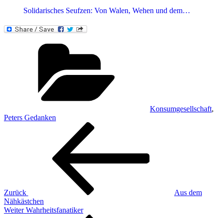
Solidarisches Seufzen: Von Walen, Wehen und dem…
Kategorien
Konsumgesellschaft
,
Peters Gedanken
Beitragsnavigation
Vorheriger
Beitrag
Zurück
Aus dem
Nähkästchen
Nächster
Weiter
Wahrheitsfanatiker