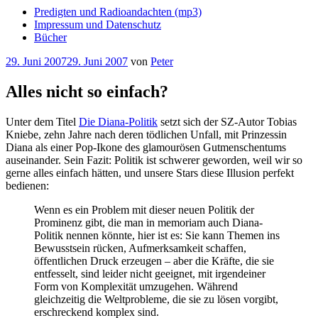
Predigten und Radioandachten (mp3)
Impressum und Datenschutz
Bücher
Veröffentlicht
29. Juni 2007
29. Juni 2007
von
Peter
am
Alles nicht so einfach?
Unter dem Titel
Die Diana-Politik
setzt sich der SZ-Autor Tobias
Kniebe, zehn Jahre nach deren tödlichen Unfall, mit Prinzessin
Diana als einer Pop-Ikone des glamourösen Gutmenschentums
auseinander. Sein Fazit: Politik ist schwerer geworden, weil wir so
gerne alles einfach hätten, und unsere Stars diese Illusion perfekt
bedienen:
Wenn es ein Problem mit dieser neuen Politik der
Prominenz gibt, die man in memoriam auch Diana-
Politik nennen könnte, hier ist es: Sie kann Themen ins
Bewusstsein rücken, Aufmerksamkeit schaffen,
öffentlichen Druck erzeugen – aber die Kräfte, die sie
entfesselt, sind leider nicht geeignet, mit irgendeiner
Form von Komplexität umzugehen. Während
gleichzeitig die Weltprobleme, die sie zu lösen vorgibt,
erschreckend komplex sind.