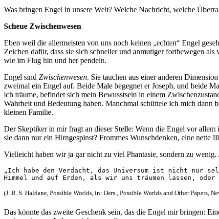
Was bringen Engel in unsere Welt? Welche Nachricht, welche Überrasch
Scheue Zwischenwesen
Eben weil die allermeisten von uns noch keinen „echten“ Engel geseh
Zeichen dafür, dass sie sich schneller und anmutiger fortbewegen a
wie im Flug hin und her pendeln.
Engel sind
Zwischenwesen
. Sie tauchen aus einer anderen Dimension
zweimal ein Engel auf. Beide Male begegnet er Joseph, und beide M
ich träume, befindet sich mein Bewusstsein in einem Zwischenzustand.
Wahrheit und Bedeutung haben. Manchmal schüttele ich mich dann bei
kleinen Familie.
Der Skeptiker in mir fragt an dieser Stelle: Wenn die Engel vor allem
sie dann nur ein Hirngespinst? Frommes Wunschdenken, eine nette Il
Vielleicht haben wir ja gar nicht zu viel Phantasie, sondern zu wen
„Ich habe den Verdacht, das Universum ist nicht nur sel
Himmel und auf Erden, als wir uns träumen lassen, oder 
(J. B. S. Haldane, Possible Worlds, in: Ders., Possible Worlds and Other Papers, N
Das könnte das zweite Geschenk sein, das die Engel mir bringen: Ein