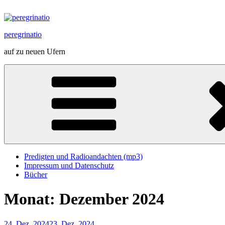
Zum
Inhalt
springen
peregrinatio
auf zu neuen Ufern
Predigten und Radioandachten (mp3)
Impressum und Datenschutz
Bücher
Monat:
Dezember 2024
Veröffentlicht
24. Dez. 2024
23. Dez. 2024