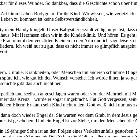
nkbar für dieses Wunder. So dankbar, dass die Geschichte schon über fü
 Art himmlischen Bodyguard für ihr Kind. Wir wissen, wie verletzlich
Leben zu kommen ist keine Selbstverständlichkeit.
 mein Handy klingelt. Unser Babysitter erzählt völlig aufgelöst, dass
enhaus. Mit Herzrasen eilen wir in die Kinderklinik. Und hören: Es geht
Frau nimmt den verstörten Kleinen in den Arm und ich sage leise zu ih
Gliedern. Ich weiß nur zu gut, dass es nicht immer so glimpflich ausge
wort.
n. Unfälle, Krankheiten, oder Menschen tun anderen schlimme Dinge an
n spüre ich, wie gut ich den Wunsch verstehe. Ich würde ihnen ja so ge
schichte gibt das auch nicht her.
körperlich und seelisch angeschlagen waren oder von der Mehrheit mit M
nnert das Kreuz – wurde er sogar umgebracht. Hat Gott vergessen, sein
hlichen Eltern: Er kann sein Kind nicht retten. Gott weiß nicht nur aus
d dann doch wieder Engel da. Sie warten vor dem Grab, in dem Jesus gel
res ist geschehen. Und ein Engel ist zur Stelle, um den Menschen die A
9-jähriger Sohn ist an den Folgen eines Verkehrsunfalls gestorben. 
d an, das zum Staunen einlädt: Schau die Welt an, alles um uns herum.