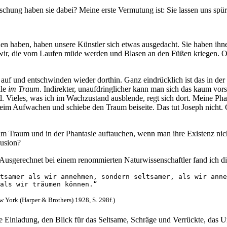
ung haben sie dabei? Meine erste Vermutung ist: Sie lassen uns spüren
en haben, haben unsere Künstler sich etwas ausgedacht. Sie haben ihnen
ls wir, die vom Laufen müde werden und Blasen an den Füßen kriegen. 
 auf und entschwinden wieder dorthin. Ganz eindrücklich ist das in de
ale
im Traum
. Indirekter, unaufdringlicher kann man sich das kaum vo
 Vieles, was ich im Wachzustand ausblende, regt sich dort. Meine Phan
m Aufwachen und schiebe den Traum beiseite. Das tut Joseph nicht. G
 im Traum und in der Phantasie auftauchen, wenn man ihre Existenz nich
lusion?
ig. Ausgerechnet bei einem renommierten Naturwissenschaftler fand ich
tsamer als wir annehmen, sondern seltsamer, als wir anne
als wir träumen können.“ 
ew York (Harper & Brothers) 1928, S. 298f.)
e Einladung, den Blick für das Seltsame, Schräge und Verrückte, das 