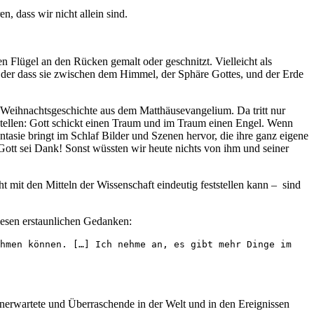
, dass wir nicht allein sind.
 Flügel an den Rücken gemalt oder geschnitzt. Vielleicht als
Oder dass sie zwischen dem Himmel, der Sphäre Gottes, und der Erde
r Weihnachtsgeschichte aus dem Matthäusevangelium. Da tritt nur
rstellen: Gott schickt einen Traum und im Traum einen Engel. Wenn
tasie bringt im Schlaf Bilder und Szenen hervor, die ihre ganz eigene
ott sei Dank! Sonst wüssten wir heute nichts von ihm und seiner
t mit den Mitteln der Wissenschaft eindeutig feststellen kann – sind
 diesen erstaunlichen Gedanken:
hmen können. […] Ich nehme an, es gibt mehr Dinge im 
Unerwartete und Überraschende in der Welt und in den Ereignissen