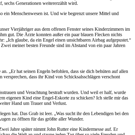
nf, sechs Generationen weitererzählt wird.
 so ein Menschenwesen ist. Und wie begrenzt unsere Mittel und
 unser Vierjähriger aus dem offenen Fenster seines Kinderzimmers im
 ihm gut. Die Ärzte konnten außer ein paar blauen Flecken nichts
r: „Ich glaube, da ein Engel einen unsichtbaren Airbag aufgepustet.“
ht. Zwei meiner besten Freunde sind im Abstand von ein paar Jahren
. „Er hat seinen Engeln befohlen, dass sie dich behüten auf allen
rn versprechen, dass ihr Kind von Schicksalsschlägen verschont
isstrauen und Verachtung bestraft wurden. Und weil er half, wurde
em eigenen Kind eine Engel-Eskorte zu schicken? Ich stelle mir das
 zweiter Hand um Trauer und Verlust.
egen hat. Das Grab ist leer. „Was sucht ihr den Lebendigen bei den
ugen zu öffnen für das größte aller Wunder.
Zwei Jahre später nimmt John Rutter eine Kindermesse auf. Er
 Schau die Welt an und staune jeden Tag über so viele Freuden und