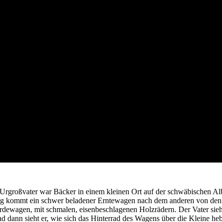
 Urgroßvater war Bäcker in einem kleinen Ort auf der schwäbischen Alb.
kommt ein schwer beladener Erntewagen nach dem anderen von den Fel
Pferdewagen, mit schmalen, eisenbeschlagenen Holzrädern. Der Vater sieh
d dann sieht er, wie sich das Hinterrad des Wagens über die Kleine he