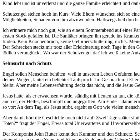
Kind lebt und ist unverletzt und die ganze Familie erleichtert und da
Schutzengel stehen hoch im Kurs. Viele Eltern wünschen sich so eine
Möglichkeiten, Schaden von ihm abzuwenden. Halbwegs heil durchs 
Ich erinnere mich noch gut, wie an einem Sommerabend auf einer Party
ersten Stock gefallen ist. Die Sanitäter bringen ihn gerade ins Krank
finden. Kein Knochenbruch, keine Gehirnerschütterung, nichts. Meine 
Der Schrecken steckt mir trotz aller Erleichterung noch Tage in den 
tödlich verunglückt. Wo war der Schutzengel da? Ich weiß keine Ant
Sehnsucht nach Schutz
Engel sollen Menschen behüten, weil in unserem Leben Gefahren lauer
deinen Wegen, lautet ein beliebter Taufspruch. Im Gespräch mit Elter
bleibt. Aber meine Lebenserfahrung deckt das nicht, und die Jesus-Ge
Jesus hatte, als er erwachsen wurde, ständig mit Leuten zu tun, die 
auch er, der Helfer, beschimpft und angegriffen. Am Ende – daran eri
so vor: An dem Tag, als Jesus stirbt, ergeht es Gott wie vielen mensc
Aber damit hört die Geschichte noch nicht auf: Zwei Tage später sin
Toten?“ fragt der Engel. Etwas total Unerwartetes und Unvorhersehba
Der Komponist John Rutter kennt den Kummer und den Schmerz. Sein 1
erinnert so an seinen Sohn, und hängt am Ende noch ein (älteres) Lie