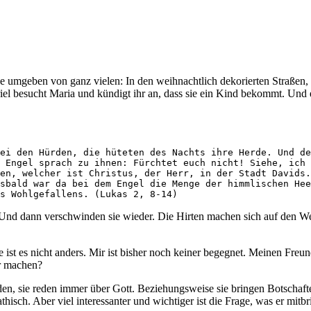
de umgeben von ganz vielen: In den weihnachtlich dekorierten Straßen
riel besucht Maria und kündigt ihr an, dass sie ein Kind bekommt. Und
ei den Hürden, die hüteten des Nachts ihre Herde. Und de
 Engel sprach zu ihnen: Fürchtet euch nicht! Siehe, ich 
en, welcher ist Christus, der Herr, in der Stadt Davids.
sbald war da bei dem Engel die Menge der himmlischen Hee
s Wohlgefallens. (Lukas 2, 8-14)
Und dann verschwinden sie wieder. Die Hirten machen sich auf den Weg
e ist es nicht anders. Mir ist bisher noch keiner begegnet. Meinen Freu
bar machen?
reden, sie reden immer über Gott. Beziehungsweise sie bringen Botschaf
isch. Aber viel interessanter und wichtiger ist die Frage, was er mitbr