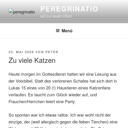
Zum
PEREGRINATIO
Inhalt
auf zu neuen Ufern
springen
Menü
VERÖFFENTLICHT
25. MAI 2008
VON
PETER
AM
Zu viele Katzen
Heute morgen im Gottesdienst hatten wir eine Lesung aus
der Volxbibel. Statt des verlorenen Schafes hat sich dort in
Lukas 15 eines von 20 (!) Haustieren eines Katzenfans
verlaufen. Es taucht zum Glück wieder auf, und
Frauchen/Herrchen feiert eine Party.
So spontan war ich etwas ratlos: Ich war wohl nicht der
einzige, der (weil allergisch gegen die lieben Tierchen) eine