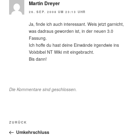
Martin Dreyer
26. SEP. 2008 UM 23:13 UHR
Ja, finde ich auch interessant. Weis jetzt garnicht,
was dadraus geworden ist, in der neuen 3.0
Fassung.
Ich hoffe du hast deine Einwände irgendwie ins
Volxbibel NT Wiki mit eingebracht.
Bis dann!
Die Kommentare sind geschlossen.
Beitragsnavigation
Vorheriger
ZURÜCK
Beitrag
Umkehrschluss