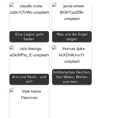
Eine Legion geht
Was uns die Engel
baden
zeigen
Solidarisches Seufzen:
Arm und Reich - und
Von Walen, Wehen
ich?
und dem…