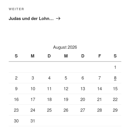
Nächster
WEITER
Beitrag
Judas und der Lohn…
August 2026
S
M
D
M
D
F
S
1
2
3
4
5
6
7
8
9
10
11
12
13
14
15
16
17
18
19
20
21
22
23
24
25
26
27
28
29
30
31