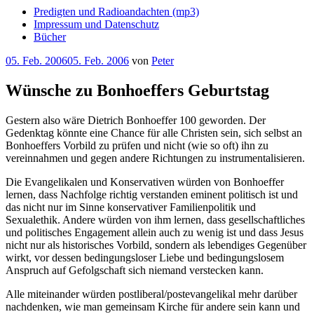
Predigten und Radioandachten (mp3)
Impressum und Datenschutz
Bücher
Veröffentlicht
05. Feb. 2006
05. Feb. 2006
von
Peter
am
Wünsche zu Bonhoeffers Geburtstag
Gestern also wäre Dietrich Bonhoeffer 100 geworden. Der
Gedenktag könnte eine Chance für alle Christen sein, sich selbst an
Bonhoeffers Vorbild zu prüfen und nicht (wie so oft) ihn zu
vereinnahmen und gegen andere Richtungen zu instrumentalisieren.
Die Evangelikalen und Konservativen würden von Bonhoeffer
lernen, dass Nachfolge richtig verstanden eminent politisch ist und
das nicht nur im Sinne konservativer Familienpolitik und
Sexualethik. Andere würden von ihm lernen, dass gesellschaftliches
und politisches Engagement allein auch zu wenig ist und dass Jesus
nicht nur als historisches Vorbild, sondern als lebendiges Gegenüber
wirkt, vor dessen bedingungsloser Liebe und bedingungslosem
Anspruch auf Gefolgschaft sich niemand verstecken kann.
Alle miteinander würden postliberal/postevangelikal mehr darüber
nachdenken, wie man gemeinsam Kirche für andere sein kann und