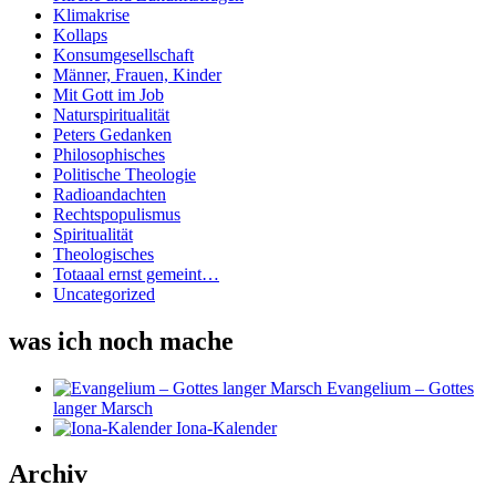
Klimakrise
Kollaps
Konsumgesellschaft
Männer, Frauen, Kinder
Mit Gott im Job
Naturspiritualität
Peters Gedanken
Philosophisches
Politische Theologie
Radioandachten
Rechtspopulismus
Spiritualität
Theologisches
Totaaal ernst gemeint…
Uncategorized
was ich noch mache
Evangelium – Gottes
langer Marsch
Iona-Kalender
Archiv