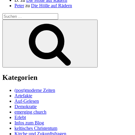
D.
zu
Die Hölle auf Rädern
Peter
zu
Die Hölle auf Rädern
Suche
nach:
Suchen
Kategorien
(post)moderne Zeiten
Artefakte
Auf-Gelesen
Demokratie
emerging church
Erlebt
Infos zum Blog
keltisches Christentum
Kirche und Zukunftsfragen