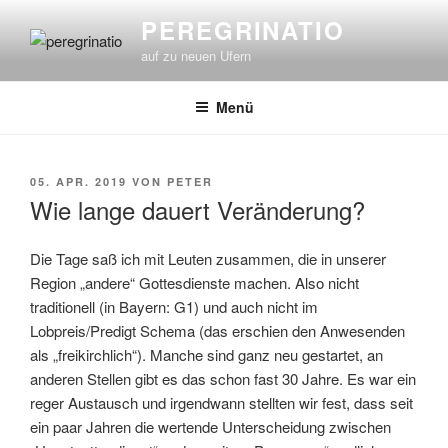
Zum
PEREGRINATIO
Inhalt
auf zu neuen Ufern
springen
Menü
VERÖFFENTLICHT
05. APR. 2019
VON
PETER
AM
Wie lange dauert Veränderung?
Die Tage saß ich mit Leuten zusammen, die in unserer
Region „andere“ Gottesdienste machen. Also nicht
traditionell (in Bayern: G1) und auch nicht im
Lobpreis/Predigt Schema (das erschien den Anwesenden
als „freikirchlich“). Manche sind ganz neu gestartet, an
anderen Stellen gibt es das schon fast 30 Jahre. Es war ein
reger Austausch und irgendwann stellten wir fest, dass seit
ein paar Jahren die wertende Unterscheidung zwischen