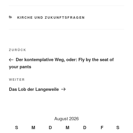
KATEGORIEN
KIRCHE UND ZUKUNFTSFRAGEN
Beitragsnavigation
Vorheriger
ZURÜCK
Beitrag
Der kontemplative Weg, oder: Fly by the seat of
your pants
Nächster
WEITER
Beitrag
Das Lob der Langeweile
August 2026
S
M
D
M
D
F
S