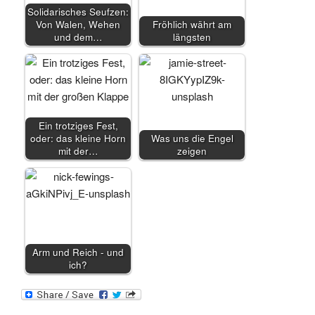
Solidarisches Seufzen:
Von Walen, Wehen
Fröhlich währt am
und dem…
längsten
Ein trotziges Fest,
oder: das kleine Horn
Was uns die Engel
mit der…
zeigen
Arm und Reich - und
ich?