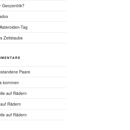
r Geozentrik?
adox
 Asteroiden-Tag
s Zeitstaubs
MMENTARE
standene Paare
hs kommen
lle auf Rädern
 auf Rädern
lle auf Rädern