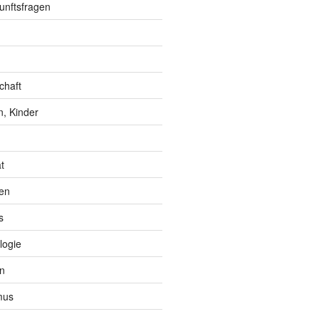
unftsfragen
chaft
, Kinder
t
en
s
logie
n
mus