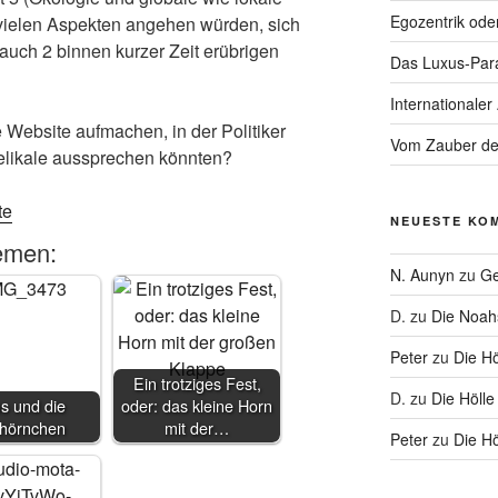
Egozentrik ode
, vielen Aspekten angehen würden, sich
auch 2 binnen kurzer Zeit erübrigen
Das Luxus-Par
Internationaler
e Website aufmachen, in der Politiker
Vom Zauber de
likale aussprechen könnten?
te
NEUESTE KO
emen:
N. Aunyn
zu
Ge
D.
zu
Die Noa
Peter
zu
Die Hö
Ein trotziges Fest,
D.
zu
Die Hölle
s und die
oder: das kleine Horn
hhörnchen
mit der…
Peter
zu
Die Hö