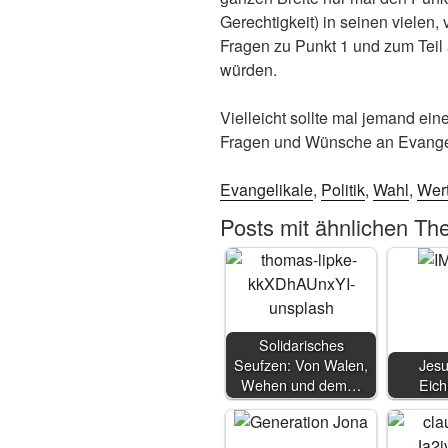
Gerechtigkeit) in seinen vielen
Fragen zu Punkt 1 und zum Teil 
würden.
Vielleicht sollte mal jemand ein
Fragen und Wünsche an Evange
Evangelikale
,
Politik
,
Wahl
,
Wer
Posts mit ähnlichen Th
Solidarisches
Seufzen: Von Walen,
Jesu
Wehen und dem…
Eic