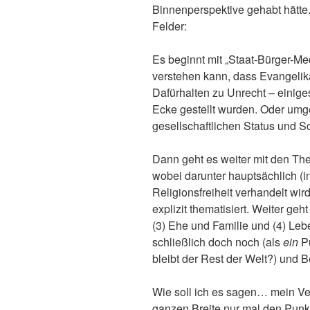
Binnenperspektive gehabt hätte.
Felder:
Es beginnt mit „Staat-Bürger-Me
verstehen kann, dass Evangelika
Dafürhalten zu Unrecht – einige
Ecke gestellt wurden. Oder umge
gesellschaftlichen Status und S
Dann geht es weiter mit den Th
wobei darunter hauptsächlich (i
Religionsfreiheit verhandelt wir
explizit thematisiert. Weiter g
(3) Ehe und Familie und (4) Leb
schließlich doch noch (als
ein
Pu
bleibt der Rest der Welt?) und
Wie soll ich es sagen… mein Ver
ganzen Breite nur mal den Punkt