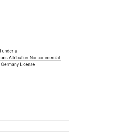
d under a
ns Attribution-Noncommercial-
0 Germany License