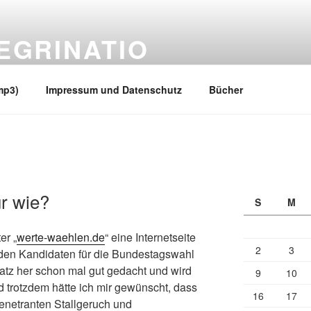
EGRINATIO
 Ufern
mp3)
Impressum und Datenschutz
Bücher
r wie?
S
M
er „
werte-waehlen.de
“ eine Internetseite
2
3
en den Kandidaten für die Bundestagswahl
atz her schon mal gut gedacht und wird
9
10
 trotzdem hätte ich mir gewünscht, dass
16
17
enetranten Stallgeruch und