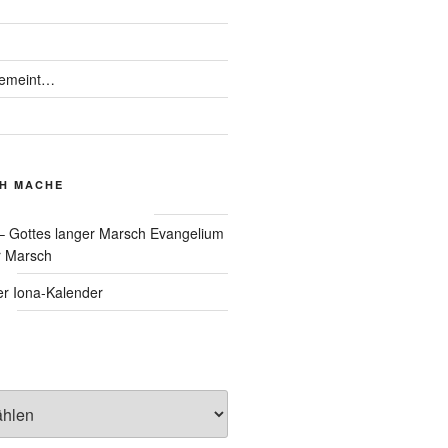
gemeint…
CH MACHE
Evangelium
r Marsch
Iona-Kalender