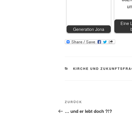
Eine 
Generation Jona
KATEGORIEN
KIRCHE UND ZUKUNFTSFR
Beitragsnavigation
Vorheriger
ZURÜCK
Beitrag
… und er lebt doch ?!?