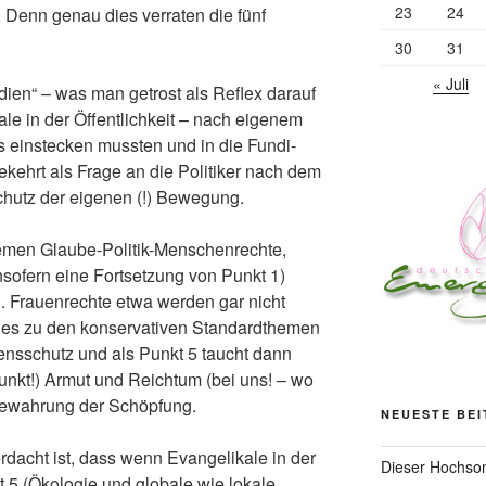
23
24
 Denn genau dies verraten die fünf
30
31
« Juli
dien“ – was man getrost als Reflex darauf
le in der Öffentlichkeit – nach eigenem
s einstecken mussten und in die Fundi-
kehrt als Frage an die Politiker nach dem
chutz der eigenen (!) Bewegung.
emen Glaube-Politik-Menschenrechte,
nsofern eine Fortsetzung von Punkt 1)
d. Frauenrechte etwa werden gar nicht
eht es zu den konservativen Standardthemen
ensschutz und als Punkt 5 taucht dann
nkt!) Armut und Reichtum (bei uns! – wo
 Bewahrung der Schöpfung.
NEUESTE BE
dacht ist, dass wenn Evangelikale in der
Dieser Hochsom
 5 (Ökologie und globale wie lokale