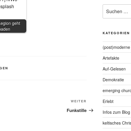
Suche
nach:
Legion geht
baden
KATEGORIEN
(post)moderne 
Artefakte
AGEN
Auf-Gelesen
Demokratie
emerging chur
Erlebt
Nächster
WEITER
Beitrag
Funkstille
Infos zum Blog
keltisches Chr