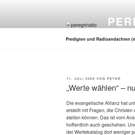
Zum
Inhalt
PER
springen
auf zu neuen
Predigten und Radioandachten (
VERÖFFENTLICHT
11. JULI 2009
VON
PETER
AM
„Werte wählen“ – nu
Die evangelische Allianz hat unt
erstellt mit Fragen, die Christ
stellen können. Das ist vom Ans
hoffentlich auch geschehen. Und
der Wertekatalog dort weniger p