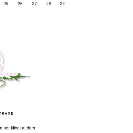
25
26
27
28
29
ITRÄGE
mer klingt anders