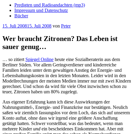
Predigten und Radioandachten (mp3)
Impressum und Datenschutz
Bücher
Veröffentlicht
15. Juli 2008
15. Juli 2008
von
Peter
am
Wer braucht Zitronen? Das Leben ist
sauer genug…
… so zitiert
Spiegel Online
heute eine Sozialberaterin aus dem
Berliner Süden. Vor allem Geringverdiener und kinderreiche
Familien leiden unter dem gewaltigen Anstieg der Energie- und
Lebenshaltungskosten in den letzten Monaten. Leider wird in den
Modellrechnungen der meisten Medien immer nur mit zwei Kindern
gerechnet. Und schon da wird für viele Obst inzwischen schon zu
teuer, Zitronen haben um 80% zugelegt.
Aus eigener Erfahrung kann ich diese Auswirkungen der
Nahrungsmittel-, Energie- und Finanzkrise nur bestätigen. Neulich
saßen wir ziemlich fassungslos vor dem Loch, das sich auf unserem
Konto auftat, ohne dass wir irgend eine größere Anschaffung
getätigt hatten. Schwer vorstellbar, was das bedeutet, wenn man
mehrere Kinder
und
ein bescheidenes Einkommen hat. Aber mit