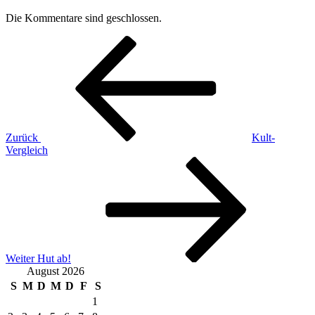
Die Kommentare sind geschlossen.
Beitragsnavigation
Vorheriger
Beitrag
Zurück
Kult-
Vergleich
Nächster
Beitrag
Weiter
Hut ab!
August 2026
S
M
D
M
D
F
S
1