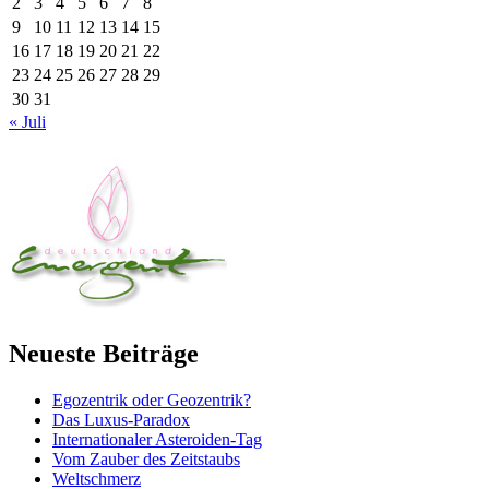
2
3
4
5
6
7
8
9
10
11
12
13
14
15
16
17
18
19
20
21
22
23
24
25
26
27
28
29
30
31
« Juli
Neueste Beiträge
Egozentrik oder Geozentrik?
Das Luxus-Paradox
Internationaler Asteroiden-Tag
Vom Zauber des Zeitstaubs
Weltschmerz