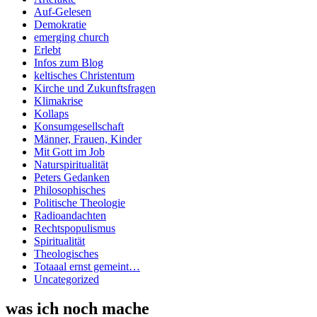
Auf-Gelesen
Demokratie
emerging church
Erlebt
Infos zum Blog
keltisches Christentum
Kirche und Zukunftsfragen
Klimakrise
Kollaps
Konsumgesellschaft
Männer, Frauen, Kinder
Mit Gott im Job
Naturspiritualität
Peters Gedanken
Philosophisches
Politische Theologie
Radioandachten
Rechtspopulismus
Spiritualität
Theologisches
Totaaal ernst gemeint…
Uncategorized
was ich noch mache