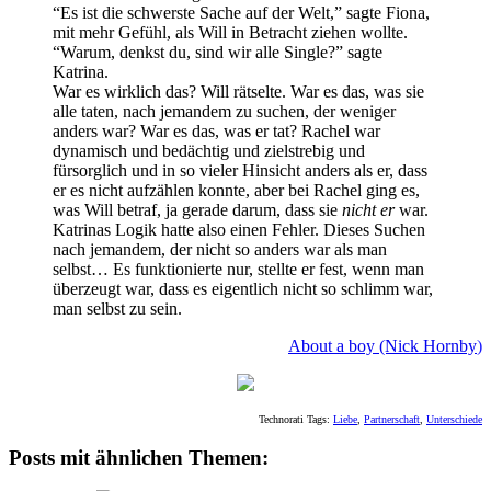
“Es ist die schwerste Sache auf der Welt,” sagte Fiona,
mit mehr Gefühl, als Will in Betracht ziehen wollte.
“Warum, denkst du, sind wir alle Single?” sagte
Katrina.
War es wirklich das? Will rätselte. War es das, was sie
alle taten, nach jemandem zu suchen, der weniger
anders war? War es das, was er tat? Rachel war
dynamisch und bedächtig und zielstrebig und
fürsorglich und in so vieler Hinsicht anders als er, dass
er es nicht aufzählen konnte, aber bei Rachel ging es,
was Will betraf, ja gerade darum, dass sie
nicht er
war.
Katrinas Logik hatte also einen Fehler. Dieses Suchen
nach jemandem, der nicht so anders war als man
selbst… Es funktionierte nur, stellte er fest, wenn man
überzeugt war, dass es eigentlich nicht so schlimm war,
man selbst zu sein.
About a boy (Nick Hornby
)
Technorati Tags:
Liebe
,
Partnerschaft
,
Unterschiede
Posts mit ähnlichen Themen: