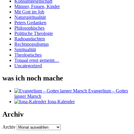
Konsumgesellschaft
Männer, Frauen, Kinder
Mit Gott im Job
Naturspiritualität
Peters Gedanken
Philosophisches
Politische Theologie
Radioandachten
Rechtspopulismus
Spiritualität
Theologisches
Totaaal ernst gemeint…
Uncategorized
was ich noch mache
Evangelium – Gottes
langer Marsch
Iona-Kalender
Archiv
Archiv