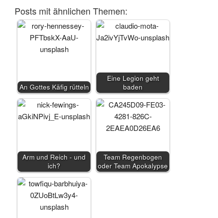
Posts mit ähnlichen Themen:
Eine Legion geht
An Gottes Käfig rütteln
baden
Arm und Reich - und
Team Regenbogen
ich?
oder Team Apokalypse