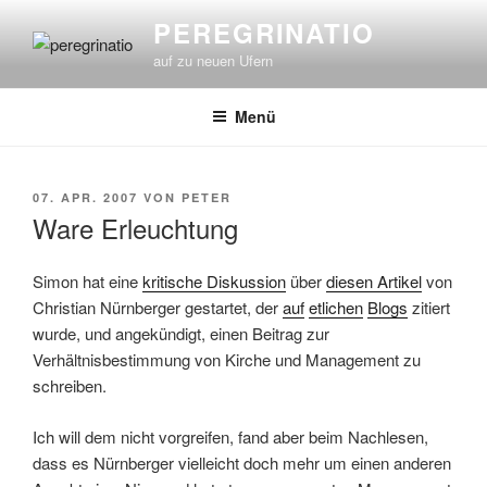
Zum
PEREGRINATIO
Inhalt
auf zu neuen Ufern
springen
Menü
VERÖFFENTLICHT
07. APR. 2007
VON
PETER
AM
Ware Erleuchtung
Simon hat eine
kritische Diskussion
über
diesen Artikel
von
Christian Nürnberger gestartet, der
auf
etlichen
Blogs
zitiert
wurde, und angekündigt, einen Beitrag zur
Verhältnisbestimmung von Kirche und Management zu
schreiben.
Ich will dem nicht vorgreifen, fand aber beim Nachlesen,
dass es Nürnberger vielleicht doch mehr um einen anderen