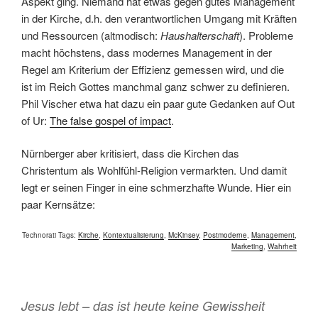
Aspekt ging. Niemand hat etwas gegen gutes Management
in der Kirche, d.h. den verantwortlichen Umgang mit Kräften
und Ressourcen (altmodisch:
Haushalterschaft
). Probleme
macht höchstens, dass modernes Management in der
Regel am Kriterium der Effizienz gemessen wird, und die
ist im Reich Gottes manchmal ganz schwer zu definieren.
Phil Vischer etwa hat dazu ein paar gute Gedanken auf Out
of Ur:
The false gospel of impact
.
Nürnberger aber kritisiert, dass die Kirchen das
Christentum als Wohlfühl-Religion vermarkten. Und damit
legt er seinen Finger in eine schmerzhafte Wunde. Hier ein
paar Kernsätze:
Technorati Tags:
Kirche
,
Kontextualisierung
,
McKinsey
,
Postmoderne
,
Management
,
Marketing
,
Wahrheit
Jesus lebt – das ist heute keine Gewissheit