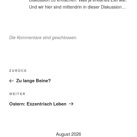
Und wir hier sind mittendrin in dieser Diskussion…
Die Kommentare sind geschlossen.
Beitragsnavigation
Vorheriger
ZURÜCK
Beitrag
Zu lange Beine?
Nächster
WEITER
Beitrag
Ostern: Exzentrisch Leben
August 2026