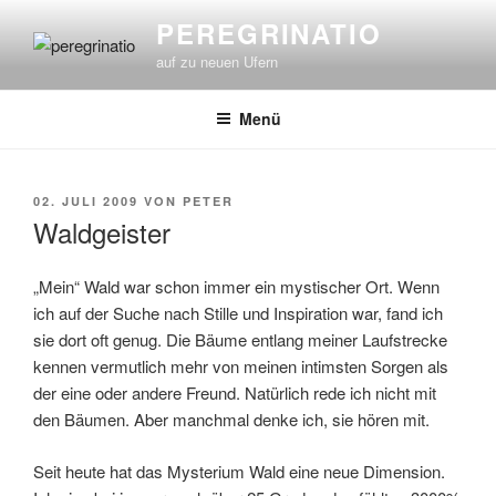
Zum
PEREGRINATIO
Inhalt
auf zu neuen Ufern
springen
Menü
VERÖFFENTLICHT
02. JULI 2009
VON
PETER
AM
Waldgeister
„Mein“ Wald war schon immer ein mystischer Ort. Wenn
ich auf der Suche nach Stille und Inspiration war, fand ich
sie dort oft genug. Die Bäume entlang meiner Laufstrecke
kennen vermutlich mehr von meinen intimsten Sorgen als
der eine oder andere Freund. Natürlich rede ich nicht mit
den Bäumen. Aber manchmal denke ich, sie hören mit.
Seit heute hat das Mysterium Wald eine neue Dimension.