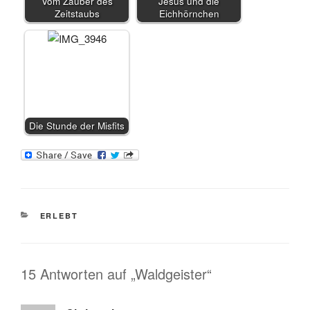
Vom Zauber des
Jesus und die
Zeitstaubs
Eichhörnchen
Die Stunde der Misfits
KATEGORIEN
ERLEBT
15 Antworten auf „Waldgeister“