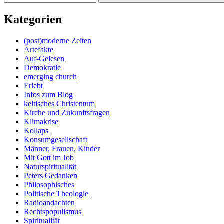
Kategorien
(post)moderne Zeiten
Artefakte
Auf-Gelesen
Demokratie
emerging church
Erlebt
Infos zum Blog
keltisches Christentum
Kirche und Zukunftsfragen
Klimakrise
Kollaps
Konsumgesellschaft
Männer, Frauen, Kinder
Mit Gott im Job
Naturspiritualität
Peters Gedanken
Philosophisches
Politische Theologie
Radioandachten
Rechtspopulismus
Spiritualität