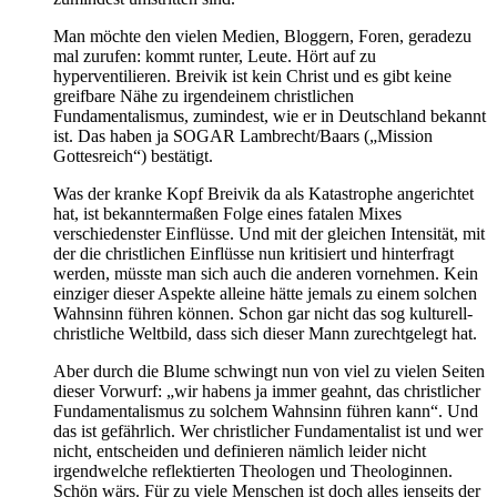
Man möchte den vielen Medien, Bloggern, Foren, geradezu
mal zurufen: kommt runter, Leute. Hört auf zu
hyperventilieren. Breivik ist kein Christ und es gibt keine
greifbare Nähe zu irgendeinem christlichen
Fundamentalismus, zumindest, wie er in Deutschland bekannt
ist. Das haben ja SOGAR Lambrecht/Baars („Mission
Gottesreich“) bestätigt.
Was der kranke Kopf Breivik da als Katastrophe angerichtet
hat, ist bekanntermaßen Folge eines fatalen Mixes
verschiedenster Einflüsse. Und mit der gleichen Intensität, mit
der die christlichen Einflüsse nun kritisiert und hinterfragt
werden, müsste man sich auch die anderen vornehmen. Kein
einziger dieser Aspekte alleine hätte jemals zu einem solchen
Wahnsinn führen können. Schon gar nicht das sog kulturell-
christliche Weltbild, dass sich dieser Mann zurechtgelegt hat.
Aber durch die Blume schwingt nun von viel zu vielen Seiten
dieser Vorwurf: „wir habens ja immer geahnt, das christlicher
Fundamentalismus zu solchem Wahnsinn führen kann“. Und
das ist gefährlich. Wer christlicher Fundamentalist ist und wer
nicht, entscheiden und definieren nämlich leider nicht
irgendwelche reflektierten Theologen und Theologinnen.
Schön wärs. Für zu viele Menschen ist doch alles jenseits der