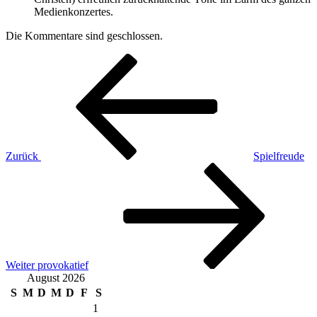
Medienkonzertes.
Die Kommentare sind geschlossen.
Beitragsnavigation
Vorheriger
Beitrag
Zurück
Spielfreude
Nächster
Beitrag
Weiter
provokatief
August 2026
S
M
D
M
D
F
S
1