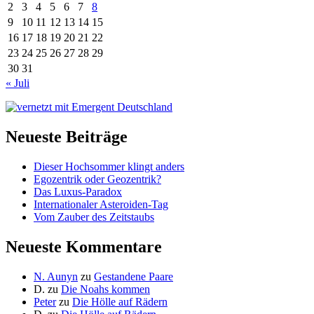
2
3
4
5
6
7
8
9
10
11
12
13
14
15
16
17
18
19
20
21
22
23
24
25
26
27
28
29
30
31
« Juli
Neueste Beiträge
Dieser Hochsommer klingt anders
Egozentrik oder Geozentrik?
Das Luxus-Paradox
Internationaler Asteroiden-Tag
Vom Zauber des Zeitstaubs
Neueste Kommentare
N. Aunyn
zu
Gestandene Paare
D.
zu
Die Noahs kommen
Peter
zu
Die Hölle auf Rädern