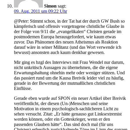
Simon
sagt:
09. Aug. 2011 um 09:22 Uhr
@Peter: Stimmt schon, in der Tat hat der durch GW Bush so
kämpferisch und offensiv vorgetragene christliche Glaube in
der Folge von 9/11 die „evangelikalen“ Christen gerade im
postmodernen Europa herausgefordert, wie kaum etwas
zuvor. Das Phänomen des neuen Atheismus als Reaktion
darauf wäre in seiner Militanz (und das Wort verwende ich
bewusst) ansonsten auch kaum denkbar gewesen.
Mir ging es bzgl des Interviews mit Frau Wendel nur darum,
nicht unkritisch Aussagen zu übernehmen, die die eigene
Erwartungshaltung ohnehin mehr oder weniger stützen. Und
das passiert rund um die Kausa Breivik leider viel zu häufig,
gerade in der Bewertung der mutmaßlichen christlichen
Einflüsse.
Gerade eben wurde auf SPON ein neuer Artikel über Breivik
veröffentlicht, der diesen (Un-)Menschen und seine
Motivation in einem psychologisch-sachlicheren Licht zu
sehen versucht. Zitat: „Er hätte genauso gut Linksextremist
werden können, oder ein Gotteskrieger, wenn er den
passenden Glauben hätte“. Das sind doch mal (für uns
Christen) erfreulich zurückhaltende Töne im Lärm des ganzen