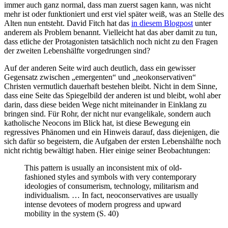
immer auch ganz normal, dass man zuerst sagen kann, was nicht
mehr ist oder funktioniert und erst viel später weiß, was an Stelle des
Alten nun entsteht. David Fitch hat das
in diesem Blogpost
unter
anderem als Problem benannt. Vielleicht hat das aber damit zu tun,
dass etliche der Protagonisten tatsächlich noch nicht zu den Fragen
der zweiten Lebenshälfte vorgedrungen sind?
Auf der anderen Seite wird auch deutlich, dass ein gewisser
Gegensatz zwischen „emergenten“ und „neokonservativen“
Christen vermutlich dauerhaft bestehen bleibt. Nicht in dem Sinne,
dass eine Seite das Spiegelbild der anderen ist und bleibt, wohl aber
darin, dass diese beiden Wege nicht miteinander in Einklang zu
bringen sind. Für Rohr, der nicht nur evangelikale, sondern auch
katholische Neocons im Blick hat, ist diese Bewegung ein
regressives Phänomen und ein Hinweis darauf, dass diejenigen, die
sich dafür so begeistern, die Aufgaben der ersten Lebenshälfte noch
nicht richtig bewältigt haben. Hier einige seiner Beobachtungen:
This pattern is usually an inconsistent mix of old-
fashioned styles and symbols with very contemporary
ideologies of consumerism, technology, militarism and
individualism. … In fact, neoconservatives are usually
intense devotees of modern progress and upward
mobility in the system (S. 40)