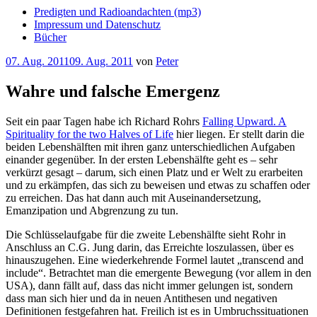
Predigten und Radioandachten (mp3)
Impressum und Datenschutz
Bücher
Veröffentlicht
07. Aug. 2011
09. Aug. 2011
von
Peter
am
Wahre und falsche Emergenz
Seit ein paar Tagen habe ich Richard Rohrs
Falling Upward. A
Spirituality for the two Halves of Life
hier liegen. Er stellt darin die
beiden Lebenshälften mit ihren ganz unterschiedlichen Aufgaben
einander gegenüber. In der ersten Lebenshälfte geht es – sehr
verkürzt gesagt – darum, sich einen Platz und er Welt zu erarbeiten
und zu erkämpfen, das sich zu beweisen und etwas zu schaffen oder
zu erreichen. Das hat dann auch mit Auseinandersetzung,
Emanzipation und Abgrenzung zu tun.
Die Schlüsselaufgabe für die zweite Lebenshälfte sieht Rohr in
Anschluss an C.G. Jung darin, das Erreichte loszulassen, über es
hinauszugehen. Eine wiederkehrende Formel lautet „transcend and
include“. Betrachtet man die emergente Bewegung (vor allem in den
USA), dann fällt auf, dass das nicht immer gelungen ist, sondern
dass man sich hier und da in neuen Antithesen und negativen
Definitionen festgefahren hat. Freilich ist es in Umbruchssituationen