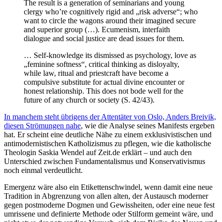
The result is a generation of seminarians and young
clergy who’re cognitively rigid and „risk adverse“; who
want to circle the wagons around their imagined secure
and superior group (…). Ecumenism, interfaith
dialogue and social justice are dead issues for them.
… Self-knowledge its dismissed as psychology, love as
„feminine softness“, critical thinking as disloyalty,
while law, ritual and priestcraft have become a
compulsive substitute for actual divine encounter or
honest relationship. This does not bode well for the
future of any church or society (S. 42/43).
In manchem steht übrigens der Attentäter von Oslo, Anders Breivik,
diesen Strömungen nahe
, wie die Analyse seines Manifests ergeben
hat. Er scheint eine deutliche Nähe zu einem exklusivistischen und
antimodernistischen Katholizismus zu pflegen, wie die katholische
Theologin Saskia Wendel auf Zeit.de erklärt – und auch den
Unterschied zwischen Fundamentalismus und Konservativismus
noch einmal verdeutlicht.
Emergenz wäre also ein Etikettenschwindel, wenn damit eine neue
Tradition in Abgrenzung von allen alten, der Austausch moderner
gegen postmoderne Dogmen und Gewissheiten, oder eine neue fest
umrissene und definierte Methode oder Stilform gemeint wäre, und