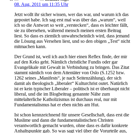
08. Aug. 2011 um 11:35 Uhr
Jetzt wollt ihr sicher wissen, wer das war, und warum ich das
gepostet habe. Ich sag erst mal was über das „warum“, weil
ich so die Antwort so weit „verstecken“, dass es leichter fällt,
sie zu übersehen, während mensch meinen ersten Beitrag
liest. So dass es ziemlich unwahrscheinlich wird, dass jemand
die Lösung aus Versehen liest, und so den obigen „Test“ nicht
mitmachen kann.
Der Grund ist, weil ich auch hier einen Reflex finde, der mir
auf den Keks geht. Nämlich christliche Fundis oder gar
Evangelikale mit Gewalt in Verbindung zu bringen. Das Zitat
stammt nämlich von dem Attentäter von Oslo (S.1252 bzw.
1262 seines „Manifests“, je nach Seitenzählung), der sich
damit als theologisch „liberaler“ Kulturchrist outet. Natürlich
ist er kein typischer Liberaler – politisch ist er überhaupt nicht
liberal, und die im Blogbeitrag genannte Nähe zum
mittelalterliche Katholizismus ist durchaus real, nur mit
Fundamentalismus hat er eben nichts am Hut.
Ist schon kennzeichnend für unsere Gesellschaft, dass erst die
Muslime und dann die fundamentalistischen Christen
verantwortlich gemacht wurden, ohne dass es dafür konkrete
Anhaltspunkte gab. So was sagt viel über die Vorurteile aus,