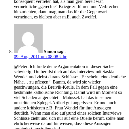
konsequent vertreten hat, als man gern bereit war,
vermeidliche „gerechte“ Kriege zu führen und Verbrecher
hinzurichten, dann mag man das für die Gegenwart
verneinen, es bleiben aber m.E. auch Zweifel.
Simon
sagt:
09. Aug. 2011 um 08:08 Uhr
@Peter: Ich finde deine Argumentation in dieser Sache
schwierig. Du berufst dich auf das Interview mit Saskia
Wendel und ziehst daraus Schlüsse: „Er scheint eine deutliche
Nähe… zu pflegen“. Bamm, da wird sie wieder
geschwungen, die Breivik-Keule. In dem Fall gegen eine
bestimmte katholische Richtung. Damit wird im Moment so
viel Schaden angerichtet – Matussek hat das in seinem
umstrittenen Spiegel-Artikel gut angerissen. Er und auch
andere kritisieren z.B. Frau Wendel für ihre Aussagen
deutlich. Wenn man also aufgrund eines solchen Interviews
Schlüsse zieht und sich nur auf eine Quelle beruft, sollte man
ehrlicherweise darauf hinweisen, dass diese Aussagen
zumindest umstritten sind.