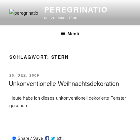
Zum
PEREGRINATIO
Inhalt
auf zu neuen Ufern
springen
Menü
SCHLAGWORT:
STERN
VERÖFFENTLICHT
25. DEZ. 2009
AM
Unkonventionelle Weihnachtsdekoration
Heute habe ich dieses unkonventionell dekorierte Fenster
gesehen: