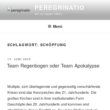
Zum
PEREGRINATIO
Inhalt
auf zu neuen Ufern
springen
Menü
SCHLAGWORT:
SCHÖPFUNG
VERÖFFENTLICHT
13. JUNI 2022
AM
Team Regenbogen oder Team Apokalypse
Multiple, sich überlagernde und gegenseitig verschärfende
Krisen sind
das
Kennzeichen des 21. Jahrhunderts. Die
großen Kirchen sind in ihrer institutionellen Form
Geschöpfe des 20. Jahrhunderts und kommen erst
allmählich in dieser Realität an. An vielen Stellen sind wir