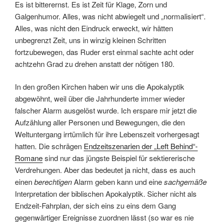
Es ist bitterernst. Es ist Zeit für Klage, Zorn und
Galgenhumor. Alles, was nicht abwiegelt und „normalisiert“.
Alles, was nicht den Eindruck erweckt, wir hätten
unbegrenzt Zeit, uns in winzig kleinen Schritten
fortzubewegen, das Ruder erst einmal sachte acht oder
achtzehn Grad zu drehen anstatt der nötigen 180.
In den großen Kirchen haben wir uns die Apokalyptik
abgewöhnt, weil über die Jahrhunderte immer wieder
falscher Alarm ausgelöst wurde. Ich erspare mir jetzt die
Aufzählung aller Personen und Bewegungen, die den
Weltuntergang irrtümlich für ihre Lebenszeit vorhergesagt
hatten. Die schrägen
Endzeitszenarien der „Left Behind“-
Romane
sind nur das jüngste Beispiel für sektiererische
Verdrehungen. Aber das bedeutet ja nicht, dass es auch
einen
berechtigen
Alarm geben kann und eine
sachgemäße
Interpretation der biblischen Apokalyptik. Sicher nicht als
Endzeit-Fahrplan, der sich eins zu eins dem Gang
gegenwärtiger Ereignisse zuordnen lässt (so war es nie