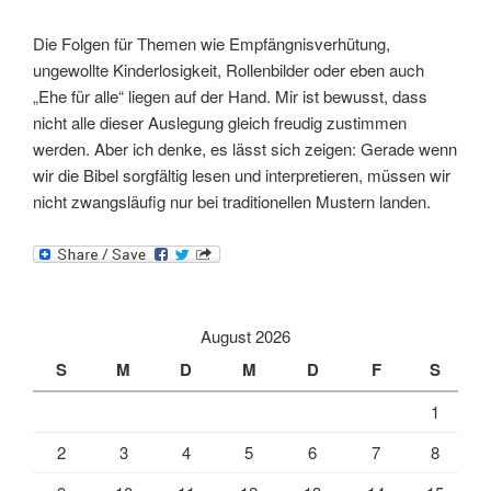
Die Folgen für Themen wie Empfängnisverhütung,
ungewollte Kinderlosigkeit, Rollenbilder oder eben auch
„Ehe für alle“ liegen auf der Hand. Mir ist bewusst, dass
nicht alle dieser Auslegung gleich freudig zustimmen
werden. Aber ich denke, es lässt sich zeigen: Gerade wenn
wir die Bibel sorgfältig lesen und interpretieren, müssen wir
nicht zwangsläufig nur bei traditionellen Mustern landen.
August 2026
S
M
D
M
D
F
S
1
2
3
4
5
6
7
8