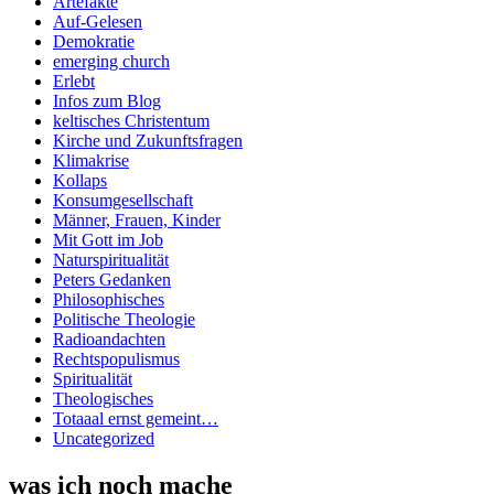
Artefakte
Auf-Gelesen
Demokratie
emerging church
Erlebt
Infos zum Blog
keltisches Christentum
Kirche und Zukunftsfragen
Klimakrise
Kollaps
Konsumgesellschaft
Männer, Frauen, Kinder
Mit Gott im Job
Naturspiritualität
Peters Gedanken
Philosophisches
Politische Theologie
Radioandachten
Rechtspopulismus
Spiritualität
Theologisches
Totaaal ernst gemeint…
Uncategorized
was ich noch mache