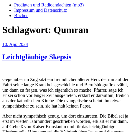
Predigten und Radioandachten (mp3)
Impressum und Datenschutz
Bücher
Schlagwort:
Qumran
Veröffentlicht
10. Apr. 2024
am
Leichtgläubige Skepsis
Gegenüber im Zug sitzt ein freundlicher älterer Herr, der mir auf der
Fahrt seine lange Krankheitsgeschichte und Berufsbiografie erzählt,
um dann zu fragen, was ich eigentlich so mache. Pfarrer, sage ich.
Er sei schon vor langer Zeit ausgetreten, erklärt er daraufhin, freilich
aus der katholischen Kirche. Die evangelische scheint ihm etwas
sympathischer zu sein, sie hat halt keinen Papst.
Aber nicht sympathisch genug, um dort einzutreten. Die Bibel sei ja
erst im vierten Jahrhundert geschrieben worden, erklärt er mir dann,
auf Geheiß von Kaiser Konstantin und für das leichtgläubige
Kirchenvolk. Hingegen sei die Wahrheit über Jesus und die ersten