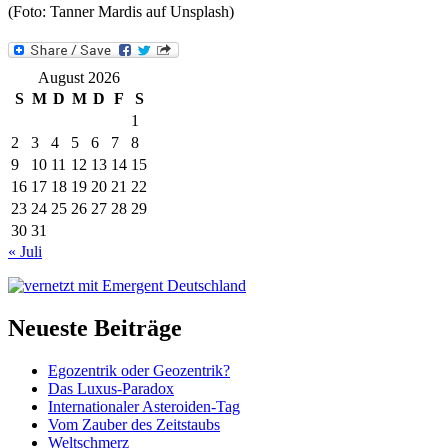
(Foto: Tanner Mardis auf Unsplash)
August 2026
S
M
D
M
D
F
S
1
2
3
4
5
6
7
8
9
10
11
12
13
14
15
16
17
18
19
20
21
22
23
24
25
26
27
28
29
30
31
« Juli
Neueste Beiträge
Egozentrik oder Geozentrik?
Das Luxus-Paradox
Internationaler Asteroiden-Tag
Vom Zauber des Zeitstaubs
Weltschmerz