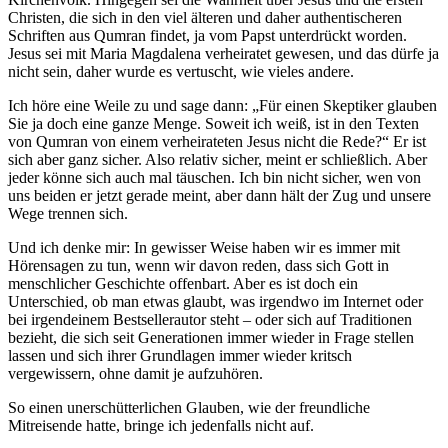
Christen, die sich in den viel älteren und daher authentischeren
Schriften aus Qumran findet, ja vom Papst unterdrückt worden.
Jesus sei mit Maria Magdalena verheiratet gewesen, und das dürfe ja
nicht sein, daher wurde es vertuscht, wie vieles andere.
Ich höre eine Weile zu und sage dann: „Für einen Skeptiker glauben
Sie ja doch eine ganze Menge. Soweit ich weiß, ist in den Texten
von Qumran von einem verheirateten Jesus nicht die Rede?“ Er ist
sich aber ganz sicher. Also relativ sicher, meint er schließlich. Aber
jeder könne sich auch mal täuschen. Ich bin nicht sicher, wen von
uns beiden er jetzt gerade meint, aber dann hält der Zug und unsere
Wege trennen sich.
Und ich denke mir: In gewisser Weise haben wir es immer mit
Hörensagen zu tun, wenn wir davon reden, dass sich Gott in
menschlicher Geschichte offenbart. Aber es ist doch ein
Unterschied, ob man etwas glaubt, was irgendwo im Internet oder
bei irgendeinem Bestsellerautor steht – oder sich auf Traditionen
bezieht, die sich seit Generationen immer wieder in Frage stellen
lassen und sich ihrer Grundlagen immer wieder kritsch
vergewissern, ohne damit je aufzuhören.
So einen unerschütterlichen Glauben, wie der freundliche
Mitreisende hatte, bringe ich jedenfalls nicht auf.