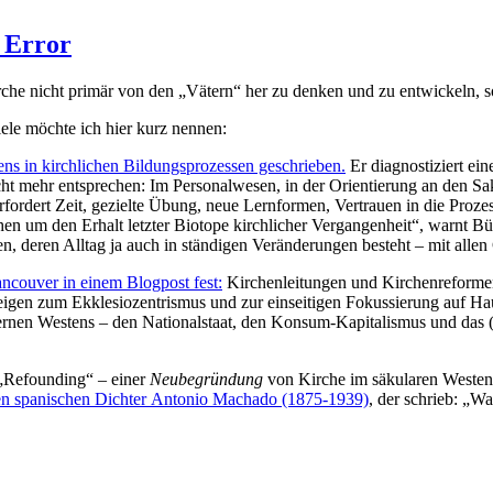
d Error
che nicht primär von den „Vätern“ her zu denken und zu entwickeln, s
iele möchte ich hier kurz nennen:
ns in kirchlichen Bildungsprozessen geschrieben.
Er diagnostiziert ein
icht mehr entsprechen: Im Personalwesen, in der Orientierung an den S
ordert Zeit, gezielte Übung, neue Lernformen, Vertrauen in die Prozes
hen um den Erhalt letzter Biotope kirchlicher Vergangenheit“, warnt Bü
en, deren Alltag ja auch in ständigen Veränderungen besteht – mit alle
couver in einem Blogpost fest:
Kirchenleitungen und Kirchenreformen
eigen zum Ekklesiozentrismus und zur einseitigen Fokussierung auf Haup
rnen Westens – den Nationalstaat, den Konsum-Kapitalismus und das (t
„Refounding“ – einer
Neubegründung
von Kirche im säkularen Westen. 
n spanischen Dichter Antonio Machado (1875-1939)
, der schrieb: „W