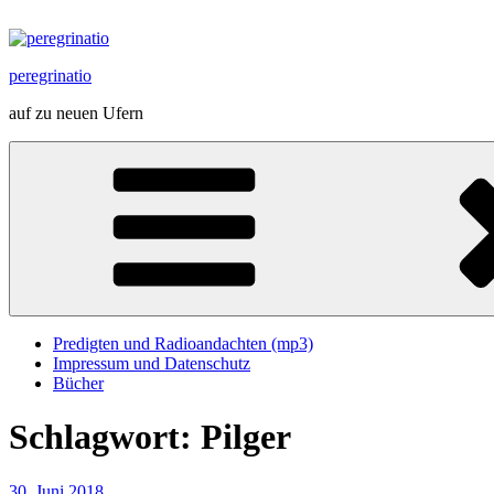
Zum
Inhalt
springen
peregrinatio
auf zu neuen Ufern
Predigten und Radioandachten (mp3)
Impressum und Datenschutz
Bücher
Schlagwort:
Pilger
Veröffentlicht
30. Juni 2018