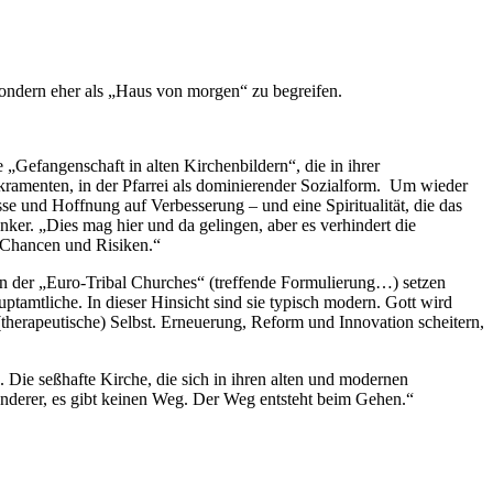
ondern eher als „Haus von morgen“ zu begreifen.
e „Gefangenschaft in alten Kirchenbildern“, die in ihrer
akramenten, in der Pfarrei als dominierender Sozialform. Um wieder
se und Hoffnung auf Verbesserung – und eine Spiritualität, die das
nker. „Dies mag hier und da gelingen, aber es verhindert die
n Chancen und Risiken.“
 der „Euro-Tribal Churches“ (treffende Formulierung…) setzen
tamtliche. In dieser Hinsicht sind sie typisch modern. Gott wird
herapeutische) Selbst. Erneuerung, Reform und Innovation scheitern,
Die seßhafte Kirche, die sich in ihren alten und modernen
anderer, es gibt keinen Weg. Der Weg entsteht beim Gehen.“