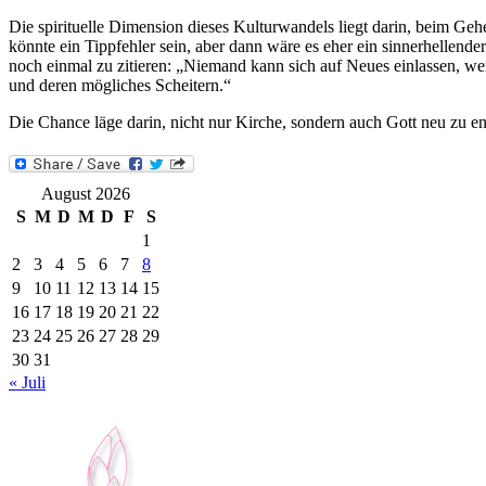
Die spirituelle Dimension dieses Kulturwandels liegt darin, beim Geh
könnte ein Tippfehler sein, aber dann wäre es eher ein sinnerhellender
noch einmal zu zitieren: „Niemand kann sich auf Neues einlassen, we
und deren mögliches Scheitern.“
Die Chance läge darin, nicht nur Kirche, sondern auch Gott neu zu e
August 2026
S
M
D
M
D
F
S
1
2
3
4
5
6
7
8
9
10
11
12
13
14
15
16
17
18
19
20
21
22
23
24
25
26
27
28
29
30
31
« Juli