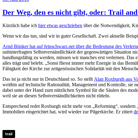
am
Der Weg, den es nicht gibt, oder: Trail an
Kürzlich habe ich
hier etwas geschrieben
über die Notwendigkeit, Kir
Wenn wir das tun, sind wir in guter Gesellschaft. Zwei aktuelle Beisp
Arnd Bünker hat auf feinschwarz.net über die Bedeutung des Verlerne
unhinterfragten Selbstverständlichkeit der gegenwärtigen Situation n
handlungsfähig zu werden, müssen wir manches erst verlernen. Das erf
alles trägt und belebt. „Sonst fliesst immer mehr Energie in das Bemü
Fähigkeit der Kirche zur zeitgenössischen Solidarität mit den Mensch
Das ist ja nicht nur in Deutschland so. So stellt
Alan Roxburgh aus Van
weithin auf technische Rationalität, Management und Kontrolle, sie n
dabei unter der Hand zum nützlichen Symbol für die Säulen des mode
weil sie an diesen Selbstverständlichkeiten nicht rütteln.
Entsprechend redet Roxburgh nicht mehr von „Reforming“, sondern 
Immobilien eingerichtet hat, wird wieder zur Pilgerkirche. Er zitiert
de
trail