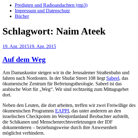
Predigten und Radioandachten (mp3)
Impressum und Datenschutz
Bücher
Schlagwort:
Naim Ateek
Veröffentlicht
19. Apr. 2015
19. Apr. 2015
am
Auf dem Weg
Am Damaskustor steigen wir in die Jerusalemer Straßenbahn und
fahren nach Nordosten. In der Shufat Street 108 liegt
Sabeel
, das
ökumenische Zentrum für Befreiungstheologie. Sabeel ist das
arabische Wort für „Weg“. Wir sind rechtzeitig zum Mittagsgebet
dort.
Neben den Leuten, die dort arbeiten, treffen wir zwei Freiwillige des
ökumenischen Programms
EAPPI
, das unter anderem an den
israelischen Checkpoints im Westjordanland Beobachter aufstellt,
die Schikanen und Menschenrechtsverletzungen der IDF
dokumentieren – beziehungsweise durch ihre Anwesenheit
möglichst verhindern.