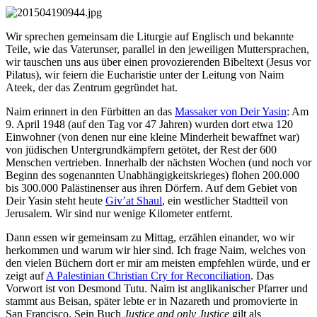
Wir sprechen gemeinsam die Liturgie auf Englisch und bekannte
Teile, wie das Vaterunser, parallel in den jeweiligen Muttersprachen,
wir tauschen uns aus über einen provozierenden Bibeltext (Jesus vor
Pilatus), wir feiern die Eucharistie unter der Leitung von Naim
Ateek, der das Zentrum gegründet hat.
Naim erinnert in den Fürbitten an das
Massaker von Deir Yasin
: Am
9. April 1948 (auf den Tag vor 47 Jahren) wurden dort etwa 120
Einwohner (von denen nur eine kleine Minderheit bewaffnet war)
von jüdischen Untergrundkämpfern getötet, der Rest der 600
Menschen vertrieben. Innerhalb der nächsten Wochen (und noch vor
Beginn des sogenannten Unabhängigkeitskrieges) flohen 200.000
bis 300.000 Palästinenser aus ihren Dörfern. Auf dem Gebiet von
Deir Yasin steht heute
Giv’at Shaul
, ein westlicher Stadtteil von
Jerusalem. Wir sind nur wenige Kilometer entfernt.
Dann essen wir gemeinsam zu Mittag, erzählen einander, wo wir
herkommen und warum wir hier sind. Ich frage Naim, welches von
den vielen Büchern dort er mir am meisten empfehlen würde, und er
zeigt auf
A Palestinian Christian Cry for Reconciliation
. Das
Vorwort ist von Desmond Tutu. Naim ist anglikanischer Pfarrer und
stammt aus Beisan, später lebte er in Nazareth und promovierte in
San Francisco. Sein Buch
Justice and only Justice
gilt als