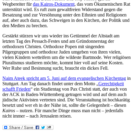
Wegbereiter für
das Kairos-Dokument
, das vom Ökumenischen Rat
unterstützt wird. Es ruft zum gewaltfreien Widerstand gegen die
Besatzung und zur Versöhnung unter den Ethnien und Religionen
auf, aber auch dazu, das Schweigen in den Kirchen, der Politik und
den Medien zu brechen.
Gestärkt stürzen wir uns wieder ins Getümmel der Altstadt am
letzten Tag des Pessach-Festes und am Gründonnerstag der
orthodoxen Christen. Orthodoxe Popen mit singenden
Pilgergruppen und orthodoxe Juden umgeben von ihren vielen,
vielen Kindern wetteifern um die wildeste Bartmode. Wer religiösen
Pluralismus studieren möchte, kommt hier voll auf seine Kosten.
Wer Ruhe und Besinnung sucht, braucht ein dickes Fell.
Naim Ateek spricht am 5. Juni auf dem evangelischen Kirchentag
in
Stuttgart. Am Tag danach findet unter dem Motto „
Gerechtigkeit
schafft Frieden
“ ein Studientag von Pax Christi statt, der auch von
der ACK in Baden-Württemberg getragen wird und auf dem auch
jüdische Aktivisten vertreten sind. Die Veranstaltung ist hochkarätig
besetzt und wer eh in der Nähe ist, sollte die Gelegenheit – diesen
Kairos
– nutzen. Für manche Dinge muss man nicht – jedenfalls
nicht immer – nach Jerusalem reisen.