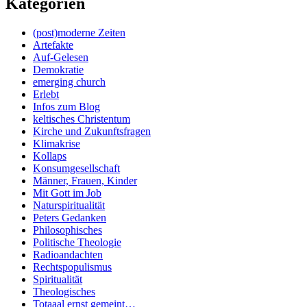
Kategorien
(post)moderne Zeiten
Artefakte
Auf-Gelesen
Demokratie
emerging church
Erlebt
Infos zum Blog
keltisches Christentum
Kirche und Zukunftsfragen
Klimakrise
Kollaps
Konsumgesellschaft
Männer, Frauen, Kinder
Mit Gott im Job
Naturspiritualität
Peters Gedanken
Philosophisches
Politische Theologie
Radioandachten
Rechtspopulismus
Spiritualität
Theologisches
Totaaal ernst gemeint…