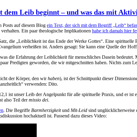
 dem Leib beginnt – und was das mit Aktiv
en Posts auf diesem Blog
ein Text, der sich mit dem Begriff „Leib“ befas
 verhalten. Ein paar theologische Implikationen
habe ich damals hier fe
z, die „Leiblichkeit ist das Ende der Werke Gottes“. Eine spirituelle 
Evangelium verheißen ist. Anders gesagt: Sie kann eine Quelle der Hoff
 was die Erfahrung der Leiblichkeit für menschliches Dasein bedeutet. 
paar Predigten geworden, die wir mitgeschnitten haben. Nichts zum Lese
nicht der Körper, den wir
haben
), ist der Schnittpunkt dieser Dimension
„ganzheitlich“ verwenden: Dito.
,1 ist unser Leib der Angelpunkt für alle spirituelle Praxis, und er ist 
t also Teil der
missio dei
.
en
. Die Begriffe
Barmherzigkeit
und
Mit-Leid
sind unglücklicherweise d
sdiskussion hochaktuell ist. Passend dazu dieses Video: