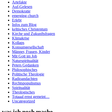
Artefakte
Auf-Gelesen
Demokratie
emerging church
Erlebt
Infos zum Blog
keltisches Christentum
Kirche und Zukunftsfragen
Klimakrise
Kollaps
Konsumgesellschaft
Männer, Frauen, Kinder
Mit Gott im Job
Naturspiritualität
Peters Gedanken
Philosophisches
Politische Theologie
Radioandachten
Rechtspopulismus
Spiritualität
Theologisches
Totaaal ernst gemeint…
Uncategorized
was ich noch mache