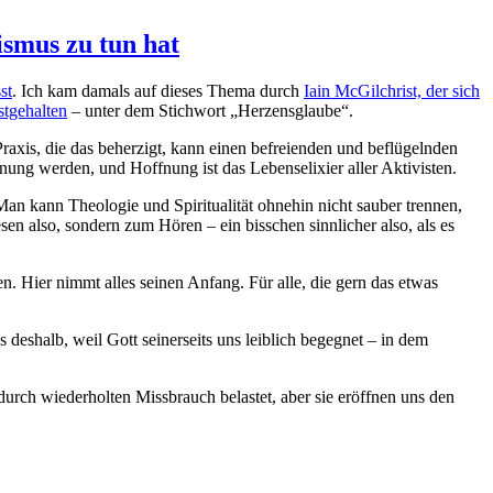
ismus zu tun hat
st
. Ich kam damals auf dieses Thema durch
Iain McGilchrist, der sich
stgehalten
– unter dem Stichwort „Herzensglaube“.
Praxis, die das beherzigt, kann einen befreienden und beflügelnden
nung werden, und Hoffnung ist das Lebenselixier aller Aktivisten.
Man kann Theologie und Spiritualität ohnehin nicht sauber trennen,
n also, sondern zum Hören – ein bisschen sinnlicher also, als es
en. Hier nimmt alles seinen Anfang. Für alle, die gern das etwas
es deshalb, weil Gott seinerseits uns leiblich begegnet – in dem
urch wiederholten Missbrauch belastet, aber sie eröffnen uns den