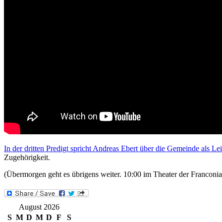
In der dritten Predigt spricht Andreas Ebert über die Gemeinde als Le
Zugehörigkeit.
(Übermorgen geht es übrigens weiter. 10:00 im Theater der Franconia
August 2026
S
M
D
M
D
F
S