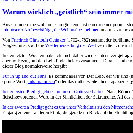
am
Warum wirklich „geistlich“ sein immer mit
Aus Gründen, die wohl nur Google kennt, ist einer meiner populärst
mit unserer Art beschäftigt, die Welt wahrzunehmen
und uns zu ihr zu
Von
Friedrich Christoph Oetinger
(1702-1782) stammt der berühmte Sat
Vorgeschmack auf die
Wiederherstellung der Welt
vermitteln, die im 
In den letzten Wochen habe ich mich daher wieder intensiver gefragt,
aber im Bezug auf den Leib findet beides zusammen. Daraus sind ein 
dieser Blog normalerweise hergibt.
Für In-up-and-out-Fans
: Es kommt alles vor. Der Leib, der wir sind (
spröde Wort „
inkarnatorisch
“ oder das mittlerweile überstrapazierte 
In der ersten Predigt geht es um unser Gottesverhältnis
. Nach Römer 12
fleischgewordenen Wort, in der Sinnlichkeit der Sakramente. All das is
In der zweiten Predigt geht es um unser Verhältnis zu den Mitmensch
Zugang zu einer anderen Ethik, die gerade im Blick auf die Flüchtling