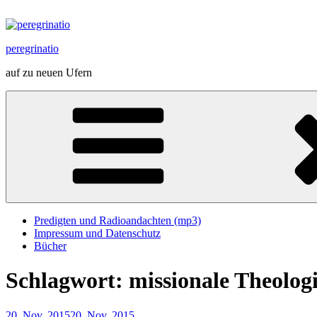
Zum
Inhalt
springen
peregrinatio
auf zu neuen Ufern
Predigten und Radioandachten (mp3)
Impressum und Datenschutz
Bücher
Schlagwort:
missionale Theolog
Veröffentlicht
20. Nov. 2015
20. Nov. 2015