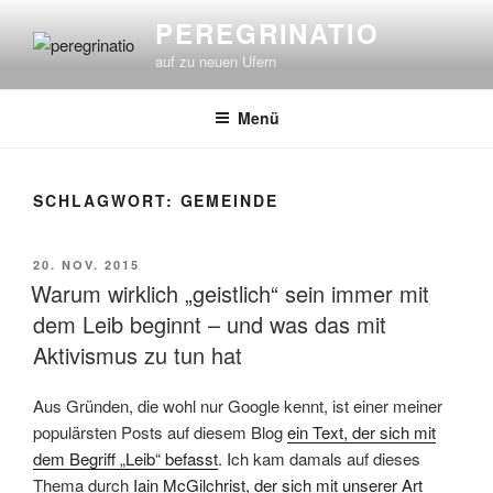
Zum
PEREGRINATIO
Inhalt
auf zu neuen Ufern
springen
Menü
SCHLAGWORT:
GEMEINDE
VERÖFFENTLICHT
20. NOV. 2015
AM
Warum wirklich „geistlich“ sein immer mit
dem Leib beginnt – und was das mit
Aktivismus zu tun hat
Aus Gründen, die wohl nur Google kennt, ist einer meiner
populärsten Posts auf diesem Blog
ein Text, der sich mit
dem Begriff „Leib“ befasst
. Ich kam damals auf dieses
Thema durch
Iain McGilchrist, der sich mit unserer Art