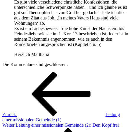
Es gibt viele verschiedene christliche Konfessionen, die
unterschiedliche Schwerpunkte haben – und ich glaube es ist
gut so. Theosophisch – von Gott her gedacht – leite ich dies
aus dem Zitat aus Joh. ‚In meines Vaters Haus sind viele
Wohnungen‘ ab.
Es ist ein Liebesbeweis – die hohe Kunst der Nächsten- bis
Feindesliebe wie sie im 1. Kor. 13 beschrieben ist. Jeder ist in
seinem Bekenntnis angenommen, wie es auch in den
Römerbriefen angesprochen ist (Kapitel 4 u. 5)
Herzlich Martharia
Die Kommentare sind geschlossen.
Beitragsnavigation
Vorheriger
Beitrag
Zurück
Leitung
einer missionalen Gemeinde (1)
Nächster
Weiter
Leitung einer missionalen Gemeinde (2): Den Kopf frei
Beitrag