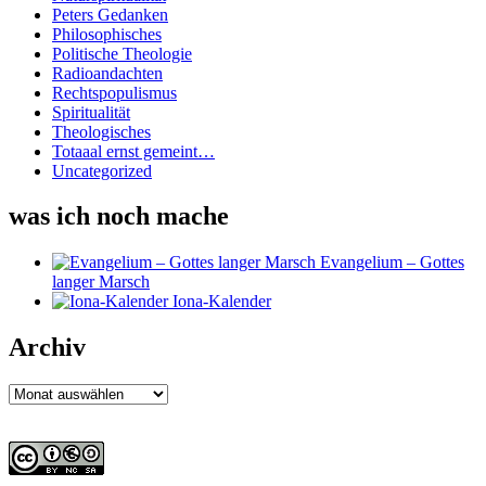
Peters Gedanken
Philosophisches
Politische Theologie
Radioandachten
Rechtspopulismus
Spiritualität
Theologisches
Totaaal ernst gemeint…
Uncategorized
was ich noch mache
Evangelium – Gottes
langer Marsch
Iona-Kalender
Archiv
Archiv