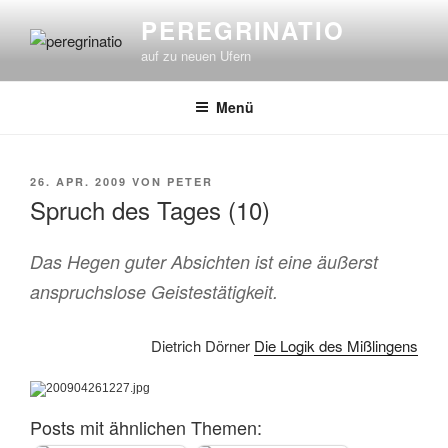
Zum
PEREGRINATIO
Inhalt
auf zu neuen Ufern
springen
Menü
VERÖFFENTLICHT
26. APR. 2009
VON
PETER
AM
Spruch des Tages (10)
Das Hegen guter Absichten ist eine äußerst
anspruchslose Geistestätigkeit.
Dietrich Dörner
Die Logik des Mißlingens
Posts mit ähnlichen Themen: