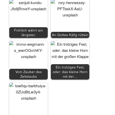
Fröhlich währt am
längsten
An Gottes Käfig rütteln
Ein trotziges Fest,
Vom Zauber des
oder: das kleine Horn
Zeitstaubs
mit der…