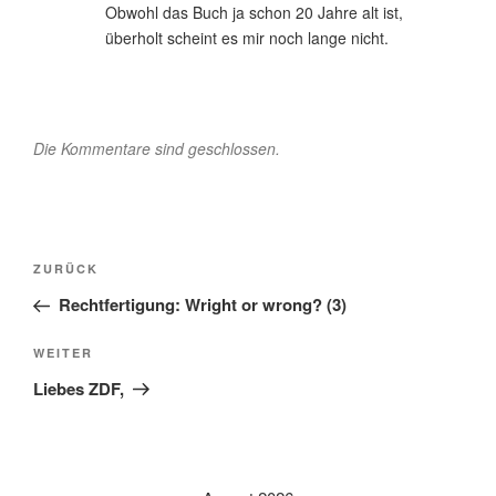
Obwohl das Buch ja schon 20 Jahre alt ist,
überholt scheint es mir noch lange nicht.
Die Kommentare sind geschlossen.
Beitragsnavigation
Vorheriger
ZURÜCK
Beitrag
Rechtfertigung: Wright or wrong? (3)
Nächster
WEITER
Beitrag
Liebes ZDF,