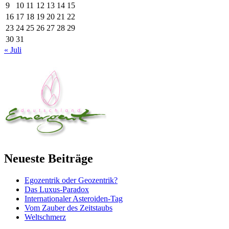
9
10
11
12
13
14
15
16
17
18
19
20
21
22
23
24
25
26
27
28
29
30
31
« Juli
Neueste Beiträge
Egozentrik oder Geozentrik?
Das Luxus-Paradox
Internationaler Asteroiden-Tag
Vom Zauber des Zeitstaubs
Weltschmerz