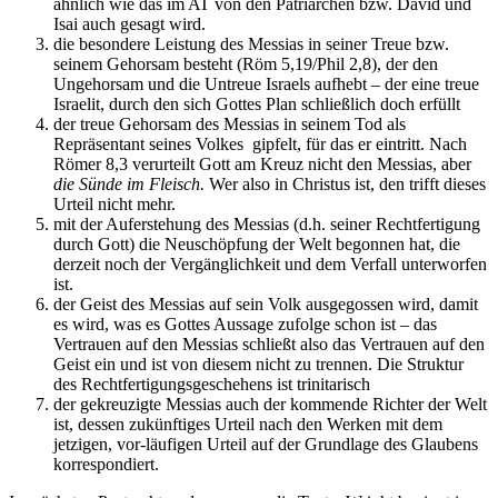
ähnlich wie das im AT von den Patriarchen bzw. David und
Isai auch gesagt wird.
die besondere Leistung des Messias in seiner Treue bzw.
seinem Gehorsam besteht (Röm 5,19/Phil 2,8), der den
Ungehorsam und die Untreue Israels aufhebt – der eine treue
Israelit, durch den sich Gottes Plan schließlich doch erfüllt
der treue Gehorsam des Messias in seinem Tod als
Repräsentant seines Volkes gipfelt, für das er eintritt. Nach
Römer 8,3 verurteilt Gott am Kreuz nicht den Messias, aber
die Sünde im Fleisch.
Wer also in Christus ist, den trifft dieses
Urteil nicht mehr.
mit der Auferstehung des Messias (d.h. seiner Rechtfertigung
durch Gott) die Neuschöpfung der Welt begonnen hat, die
derzeit noch der Vergänglichkeit und dem Verfall unterworfen
ist.
der Geist des Messias auf sein Volk ausgegossen wird, damit
es wird, was es Gottes Aussage zufolge schon ist – das
Vertrauen auf den Messias schließt also das Vertrauen auf den
Geist ein und ist von diesem nicht zu trennen. Die Struktur
des Rechtfertigungsgeschehens ist trinitarisch
der gekreuzigte Messias auch der kommende Richter der Welt
ist, dessen zukünftiges Urteil nach den Werken mit dem
jetzigen, vor-läufigen Urteil auf der Grundlage des Glaubens
korrespondiert.