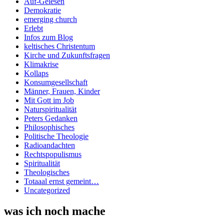
Auf-Gelesen
Demokratie
emerging church
Erlebt
Infos zum Blog
keltisches Christentum
Kirche und Zukunftsfragen
Klimakrise
Kollaps
Konsumgesellschaft
Männer, Frauen, Kinder
Mit Gott im Job
Naturspiritualität
Peters Gedanken
Philosophisches
Politische Theologie
Radioandachten
Rechtspopulismus
Spiritualität
Theologisches
Totaaal ernst gemeint…
Uncategorized
was ich noch mache