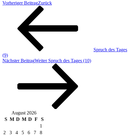
Vorheriger Beitrag
Zurück
Spruch des Tages
(9)
Nächster Beitrag
Weiter
Spruch des Tages (10)
August 2026
S
M
D
M
D
F
S
1
2
3
4
5
6
7
8