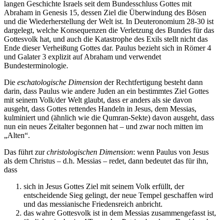
langen Geschichte Israels seit dem Bundesschluss Gottes mit
Abraham in Genesis 15, dessen Ziel die Überwindung des Bösen
und die Wiederherstellung der Welt ist. In Deuteronomium 28-30 ist
dargelegt, welche Konsequenzen die Verletzung des Bundes für das
Gottesvolk hat, und auch die Katastrophe des Exils stellt nicht das
Ende dieser Verheißung Gottes dar. Paulus bezieht sich in Römer 4
und Galater 3 explizit auf Abraham und verwendet
Bundesterminologie.
Die
eschatologische Dimension
der Rechtfertigung besteht dann
darin, dass Paulus wie andere Juden an ein bestimmtes Ziel Gottes
mit seinem Volk/der Welt glaubt, dass er anders als sie davon
ausgeht, dass Gottes rettendes Handeln in Jesus, dem Messias,
kulminiert und (ähnlich wie die Qumran-Sekte) davon ausgeht, dass
nun ein neues Zeitalter begonnen hat – und zwar noch mitten im
„Alten“.
Das führt zur
christologischen Dimension
: wenn Paulus von Jesus
als dem Christus – d.h. Messias – redet, dann bedeutet das für ihn,
dass
sich in Jesus Gottes Ziel mit seinem Volk erfüllt, der
entscheidende Sieg gelingt, der neue Tempel geschaffen wird
und das messianische Friedensreich anbricht.
das wahre Gottesvolk ist in dem Messias zusammengefasst ist,