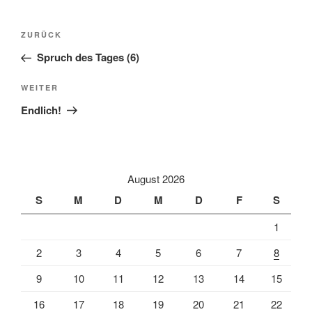
Beitragsnavigation
Vorheriger
ZURÜCK
Beitrag
Spruch des Tages (6)
Nächster
WEITER
Beitrag
Endlich!
August 2026
S
M
D
M
D
F
S
1
2
3
4
5
6
7
8
9
10
11
12
13
14
15
16
17
18
19
20
21
22