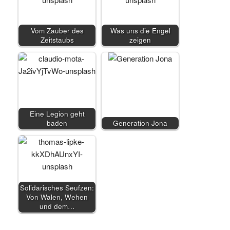
Vom Zauber des
Was uns die Engel
Zeitstaubs
zeigen
Eine Legion geht
baden
Generation Jona
Solidarisches Seufzen:
Von Walen, Wehen
und dem…