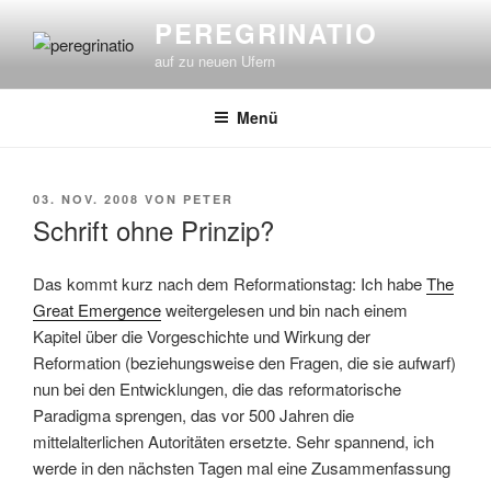
Zum
PEREGRINATIO
Inhalt
auf zu neuen Ufern
springen
Menü
VERÖFFENTLICHT
03. NOV. 2008
VON
PETER
AM
Schrift ohne Prinzip?
Das kommt kurz nach dem Reformationstag: Ich habe
The
Great Emergence
weitergelesen und bin nach einem
Kapitel über die Vorgeschichte und Wirkung der
Reformation (beziehungsweise den Fragen, die sie aufwarf)
nun bei den Entwicklungen, die das reformatorische
Paradigma sprengen, das vor 500 Jahren die
mittelalterlichen Autoritäten ersetzte. Sehr spannend, ich
werde in den nächsten Tagen mal eine Zusammenfassung