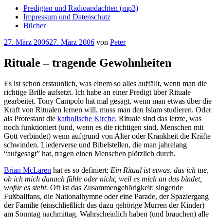
Predigten und Radioandachten (mp3)
Impressum und Datenschutz
Bücher
Veröffentlicht
27. März 2006
27. März 2006
von
Peter
am
Rituale – tragende Gewohnheiten
Es ist schon erstaunlich, was einem so alles auffällt, wenn man die
richtige Brille aufsetzt. Ich habe an einer Predigt über Rituale
gearbeitet. Tony Campolo hat mal gesagt, wenn man etwas über die
Kraft von Ritualen lernen will, muss man den Islam studieren. Oder
als Protestant die
katholische Kirche
. Rituale sind das letzte, was
noch funktioniert (und, wenn es die richtigen sind, Menschen mit
Gott verbindet) wenn aufgrund von Alter oder Krankheit die Kräfte
schwinden. Liederverse und Bibelstellen, die man jahrelang
“aufgesagt” hat, tragen einen Menschen plötzlich durch.
Brian McLaren
hat es so definiert:
Ein Ritual ist etwas, das ich tue,
ob ich mich danach fühle oder nicht, weil es mich an das bindet,
wofür es steht.
Oft ist das Zusammengehörigkeit: singende
Fußballfans, die Nationalhymne oder eine Parade, der Spaziergang
der Familie (einschließlich das dazu gehörige Murren der Kinder)
am Sonntag nachmittag. Wahrscheinlich haben (und brauchen) alle