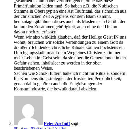
„Wahrheit“ kann dabei verloren gehen, ohne daß diese
Primärfunktion leiden muß. So haben z.B. die Nubischen
Stämme in Oberägypten eine Art Taufritual, das sicherlich aus
der christlichen Zeit Ägyptens vor dem Islam stammt,
heutzutage gibt ihnen dieses auch als Moslems ein Gefühl der
kulturellen Zusammengehörigkeit, auch ohne den Ursinn
davon noch zu erfassen.
Wenn wir also wirklich glauben, daß der Heilige Geist IN uns
wohnt, brauchen wir solche Verbindungen zu einem Gott da
draußen? Ich denke, christliche Rituale können höchstens ein
Durchgangsstadium auf dem Weg eines Christen zu immer
mehr Leben im Geist sein, da sie über die Generationen in der
Gefahr stehen, inhaltsleer zu werden in der oben
beschriebenen Weise.
Sachen wie Schoki futtern halte ich nicht für Rituale, sondern
für Kompensationsstrategien der frustrierten Persönlichkeit,
genau dahin gehören auch die Entgleisungen der
Konsumindustrie, die bewußt darauf abzielen.
Peter Aschoff
sagt:
09. Apr. 2006 um 16:17 Uhr