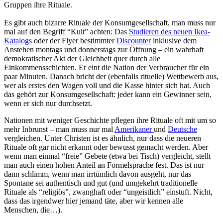
Gruppen ihre Rituale.
Es gibt auch bizarre Rituale der Konsumgesellschaft, man muss nur
mal auf den Begriff “Kult” achten: Das
Studieren des neuen Ikea-
Katalogs
oder der Flyer bestimmter
Discounter
inklusive dem
Anstehen montags und donnerstags zur Öffnung – ein wahrhaft
demokratischer Akt der Gleichheit quer durch alle
Einkommensschichten. Er eint die Nation der Verbraucher für ein
paar Minuten. Danach bricht der (ebenfalls rituelle) Wettbewerb aus,
wer als erstes den Wagen voll und die Kasse hinter sich hat. Auch
das gehört zur Konsumgesellschaft: jeder kann ein Gewinner sein,
wenn er sich nur durchsetzt.
Nationen mit weniger Geschichte pflegen ihre Rituale oft mit um so
mehr Inbrunst – man muss nur mal
Amerikaner
und
Deutsche
vergleichen. Unter Christen ist es ähnlich, nur dass die neueren
Rituale oft gar nicht erkannt oder bewusst gemacht werden. Aber
wenn man einmal “freie” Gebete (etwa bei Tisch) vergleicht, stellt
man auch einen hohen Anteil an Formelsprache fest. Das ist nur
dann schlimm, wenn man irrtümlich davon ausgeht, nur das
Spontane sei authentisch und gut (und umgekehrt traditionelle
Rituale als “religiös”, zwanghaft oder “ungeistlich” einstuft. Nicht,
dass das irgendwer hier jemand täte, aber wir kennen alle
Menschen, die…).