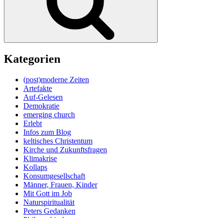
Kategorien
(post)moderne Zeiten
Artefakte
Auf-Gelesen
Demokratie
emerging church
Erlebt
Infos zum Blog
keltisches Christentum
Kirche und Zukunftsfragen
Klimakrise
Kollaps
Konsumgesellschaft
Männer, Frauen, Kinder
Mit Gott im Job
Naturspiritualität
Peters Gedanken