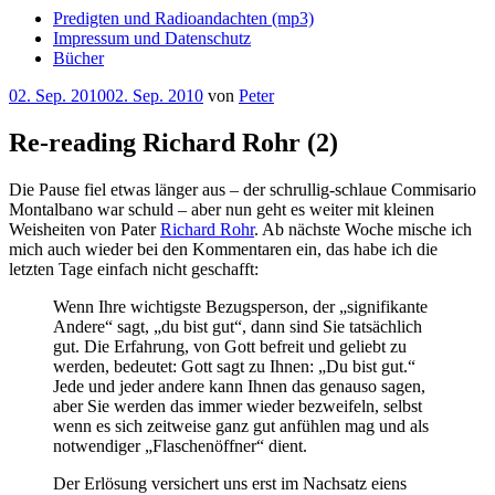
Predigten und Radioandachten (mp3)
Impressum und Datenschutz
Bücher
Veröffentlicht
02. Sep. 2010
02. Sep. 2010
von
Peter
am
Re-reading Richard Rohr (2)
Die Pause fiel etwas länger aus – der schrullig-schlaue Commisario
Montalbano war schuld – aber nun geht es weiter mit kleinen
Weisheiten von Pater
Richard Rohr
. Ab nächste Woche mische ich
mich auch wieder bei den Kommentaren ein, das habe ich die
letzten Tage einfach nicht geschafft:
Wenn Ihre wichtigste Bezugsperson, der „signifikante
Andere“ sagt, „du bist gut“, dann sind Sie tatsächlich
gut. Die Erfahrung, von Gott befreit und geliebt zu
werden, bedeutet: Gott sagt zu Ihnen: „Du bist gut.“
Jede und jeder andere kann Ihnen das genauso sagen,
aber Sie werden das immer wieder bezweifeln, selbst
wenn es sich zeitweise ganz gut anfühlen mag und als
notwendiger „Flaschenöffner“ dient.
Der Erlösung versichert uns erst im Nachsatz eiens