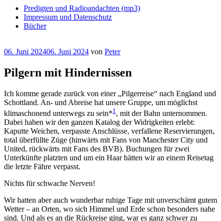
Predigten und Radioandachten (mp3)
Impressum und Datenschutz
Bücher
Veröffentlicht
06. Juni 2024
06. Juni 2024
von
Peter
am
Pilgern mit Hindernissen
Ich komme gerade zurück von einer „Pilgerreise“ nach England und
Schottland. An- und Abreise hat unsere Gruppe, um möglichst
1
klimaschonend unterwegs zu sein*
, mit der Bahn unternommen.
Dabei haben wir den ganzen Katalog der Widrigkeiten erlebt:
Kaputte Weichen, verpasste Anschlüsse, verfallene Reservierungen,
total überfüllte Züge (hinwärts mit Fans von Manchester City und
United, rückwärts mit Fans des BVB). Buchungen für zwei
Unterkünfte platzten und um ein Haar hätten wir an einem Reisetag
die letzte Fähre verpasst.
Nichts für schwache Nerven!
Wir hatten aber auch wunderbar ruhige Tage mit unverschämt gutem
Wetter – an Orten, wo sich Himmel und Erde schon besonders nahe
sind. Und als es an die Rückreise ging, war es ganz schwer zu