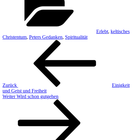
Erlebt
,
keltisches
Christentum
,
Peters Gedanken
,
Spiritualität
Beitragsnavigation
Vorheriger
Beitrag
Zurück
Einigkeit
und Geist und Freiheit
Nächster
Weiter
Wird schon gutgehen
Beitrag