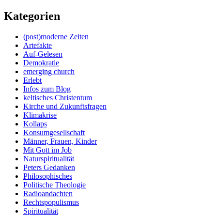
Kategorien
(post)moderne Zeiten
Artefakte
Auf-Gelesen
Demokratie
emerging church
Erlebt
Infos zum Blog
keltisches Christentum
Kirche und Zukunftsfragen
Klimakrise
Kollaps
Konsumgesellschaft
Männer, Frauen, Kinder
Mit Gott im Job
Naturspiritualität
Peters Gedanken
Philosophisches
Politische Theologie
Radioandachten
Rechtspopulismus
Spiritualität