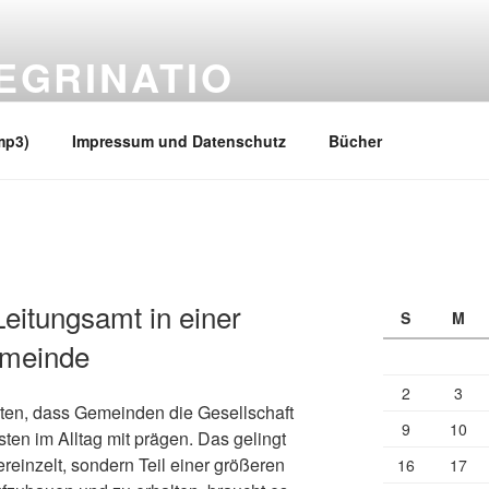
EGRINATIO
 Ufern
mp3)
Impressum und Datenschutz
Bücher
eitungsamt in einer
S
M
emeinde
2
3
lten, dass Gemeinden die Gesellschaft
9
10
ten im Alltag mit prägen. Das gelingt
ereinzelt, sondern Teil einer größeren
16
17