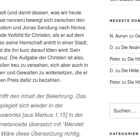
tadt (und damit dessen, was wir heute
Staat nennen) bewegt sich zwischen den
NEUESTE KO
Sodom und Jonas Sendung nach Ninive.
e Vorbild für Christen, als er auf dem
N. Aunyn
zu
Ge
o seine Herrschaft antritt in einer Stadt,
D.
zu
Die Noa
d die ihn kurz darauf töten wird. Sein
euz. Die Aufgabe der Christen ist also,
Peter
zu
Die Hö
ollen treu zu versehen, sich aber auch in
D.
zu
Die Hölle
ten und Gewalten zu widersetzen, die er
en Preis dafür zu bezahlen.
Peter
zu
Die Hö
ifft den Inhalt der Bekehrung. Das
piegelt sich wieder in der
Suche
nach:
swortes [aus Markus 1,15] in der
metanoeite
übersetzt mit “Wendet
Wäre diese Übersetzung richtig,
KATEGORIEN