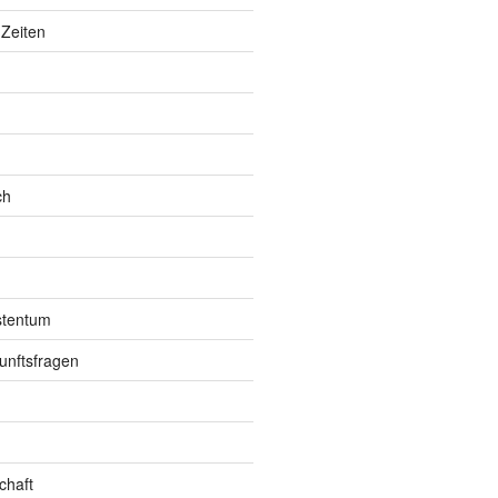
Zeiten
ch
istentum
unftsfragen
chaft