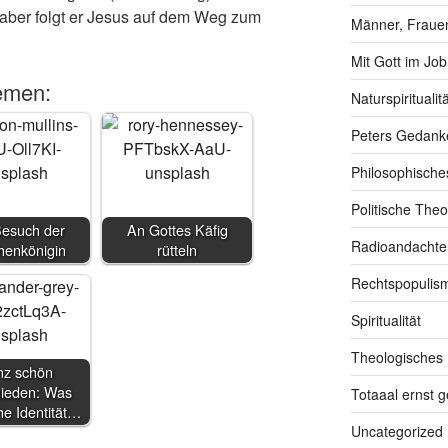
 aber folgt er Jesus auf dem Weg zum
Männer, Frauen
Mit Gott im Job
emen:
Naturspiritualitä
Peters Gedank
Philosophische
Politische Theo
Besuch der
An Gottes Käfig
Radioandachte
henkönigin
rütteln
Rechtspopulis
Spiritualität
Theologisches
z schön
hieden: Was
Totaaal ernst 
che Identität…
Uncategorized