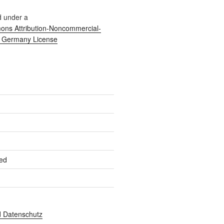
d under a
ns Attribution-Noncommercial-
0 Germany License
ed
 Datenschutz