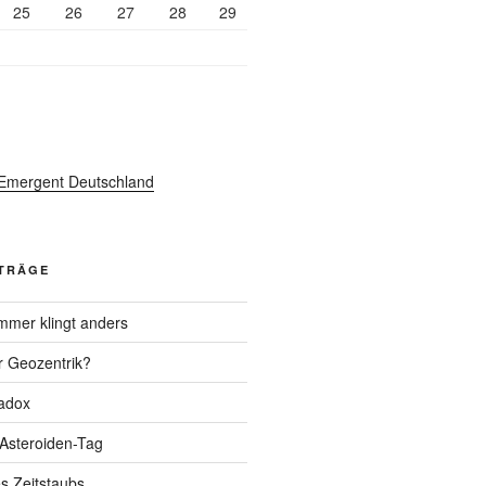
25
26
27
28
29
ITRÄGE
mer klingt anders
r Geozentrik?
adox
 Asteroiden-Tag
s Zeitstaubs