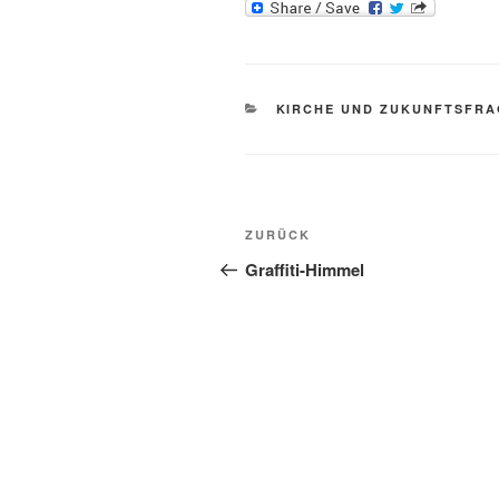
KATEGORIEN
KIRCHE UND ZUKUNFTSFR
Beitragsnavigation
Vorheriger
ZURÜCK
Beitrag
Graffiti-Himmel