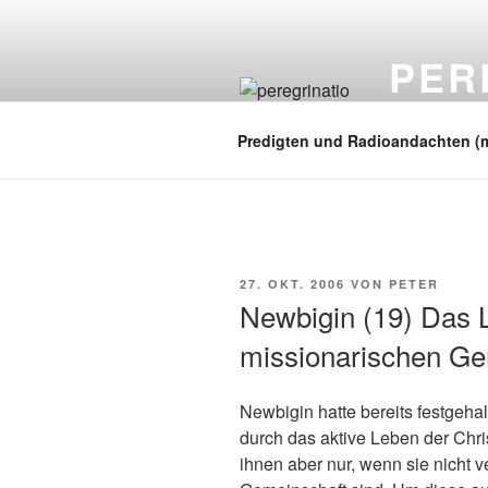
Zum
Inhalt
PER
springen
auf zu neuen
Predigten und Radioandachten (
VERÖFFENTLICHT
27. OKT. 2006
VON
PETER
AM
Newbigin (19) Das L
missionarischen G
Newbigin hatte bereits festgeha
durch das aktive Leben der Chris
ihnen aber nur, wenn sie nicht v