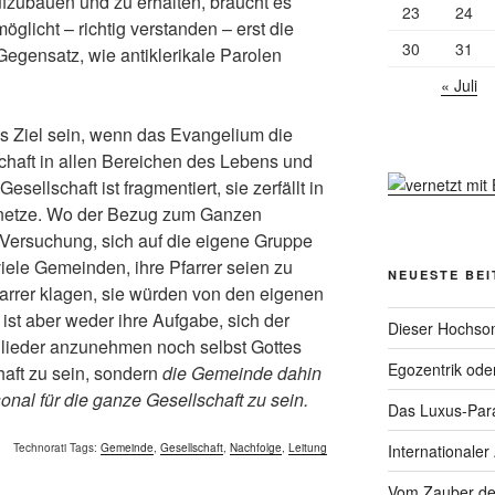
fzubauen und zu erhalten, braucht es
23
24
öglicht – richtig verstanden – erst die
30
31
 Gegensatz, wie antiklerikale Parolen
« Juli
 Ziel sein, wenn das Evangelium die
chaft in allen Bereichen des Lebens und
esellschaft ist fragmentiert, sie zerfällt in
snetze. Wo der Bezug zum Ganzen
e Versuchung, sich auf die eigene Gruppe
iele Gemeinden, ihre Pfarrer seien zu
NEUESTE BE
farrer klagen, sie würden von den eigenen
ist aber weder ihre Aufgabe, sich der
Dieser Hochsom
lieder anzunehmen noch selbst Gottes
Egozentrik ode
aft zu sein, sondern
die Gemeinde dahin
onal für die ganze Gesellschaft zu sein.
Das Luxus-Par
Internationaler
Technorati Tags:
Gemeinde
,
Gesellschaft
,
Nachfolge
,
Leitung
Vom Zauber de