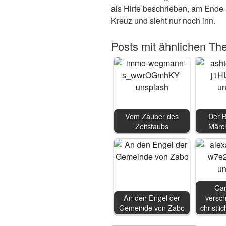
als Hirte beschrieben, am Ende
Kreuz und sieht nur noch ihn.
Posts mit ähnlichen Th
Vom Zauber des
Der 
Zeitstaubs
Märc
Gan
An den Engel der
versc
Gemeinde von Zabo
christli