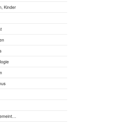
, Kinder
t
en
s
logie
n
mus
gemeint…