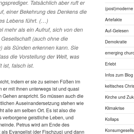
sprediger. Tatsächlich aber ruft er
(post)moderne 
uf, einer Bekehrung des Denkens die
Artefakte
des Lebens führt. (…)
el mehr als ein Aufruf, sich von den
Auf-Gelesen
Gesellschaft (auch ohne die
Demokratie
u) als Sünden erkennen kann. Sie
emerging chur
ass die Vorstellung der Welt, was
Erlebt
st, falsch ist.
Infos zum Blog
nicht, indem er sie zu seinen Füßen im
keltisches Chr
m er mit ihnen unterwegs ist und quasi
m Gehen anspricht. So müssen auch die
Kirche und Zuk
eistlichen Auseinandersetzung stehen wie
Klimakrise
ht alle am selben Ort. Es ist also die
s verborgene geistliche Leben, und
Kollaps
emeinde. Petrus wird am Ende des
Konsumgesells
als Evangelist (der Fischzug) und dann