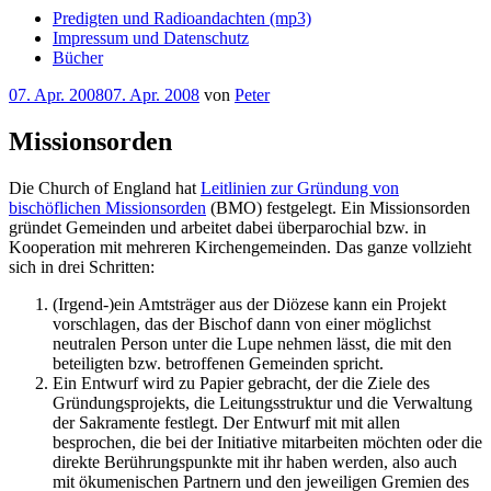
Predigten und Radioandachten (mp3)
Impressum und Datenschutz
Bücher
Veröffentlicht
07. Apr. 2008
07. Apr. 2008
von
Peter
am
Missionsorden
Die Church of England hat
Leitlinien zur Gründung von
bischöflichen Missionsorden
(BMO) festgelegt. Ein Missionsorden
gründet Gemeinden und arbeitet dabei überparochial bzw. in
Kooperation mit mehreren Kirchengemeinden. Das ganze vollzieht
sich in drei Schritten:
(Irgend-)ein Amtsträger aus der Diözese kann ein Projekt
vorschlagen, das der Bischof dann von einer möglichst
neutralen Person unter die Lupe nehmen lässt, die mit den
beteiligten bzw. betroffenen Gemeinden spricht.
Ein Entwurf wird zu Papier gebracht, der die Ziele des
Gründungsprojekts, die Leitungsstruktur und die Verwaltung
der Sakramente festlegt. Der Entwurf mit mit allen
besprochen, die bei der Initiative mitarbeiten möchten oder die
direkte Berührungspunkte mit ihr haben werden, also auch
mit ökumenischen Partnern und den jeweiligen Gremien des