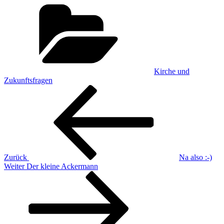
Kategorien
Kirche und
Zukunftsfragen
Beitragsnavigation
Vorheriger
Beitrag
Zurück
Na also :-)
Nächster
Weiter
Der kleine Ackermann
Beitrag