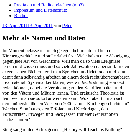
Predigten und Radioandachten (mp3)
Impressum und Datenschutz
Bücher
Veröffentlicht
13. Apr. 2011
13. Apr. 2011
von
Peter
am
Mehr als Namen und Daten
Im Moment befasse ich mich gelegentlich mit dem Thema
Kirchengeschichte und stelle dabei fest: Viele haben eine Abneigung
gegen jede Art von Geschichte, weil man da so viele Ereignisse
lernen und wissen muss und so viele Jahreszahlen dabei sind. In den
exegetischen Fächern lernt man Sprachen und Methoden und kann
damit dann selbständig arbeiten an einem doch recht überschaubaren
Textmaterial. Systematiker klären, wie wir
heute
stimmig von Gott
reden können, dabei die Verbindung zu den Schriften halten und
von den Vätern und Müttern lernen. Und praktische Theologie ist
fein, weil man sie sofort anwenden kann. Wozu aber tut man sich
den unübersichtlichen Wust von 2000 Jahren Kirchengeschichte an?
Welchen Sinn hat es, den Erfolgen und Niederlagen, den
Fortschritten, Irrwegen und Sackgassen früherer Generationen
nachzuspüren?
Sting sang in den Achtzigern in „History will Teach us Nothing“