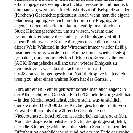
erfahrungsgemäß wenig Geschichtsinteressierte und man eckt
durchaus an, wenn man im Hauskreis zu oft Beispiele aus der
(Kirchen-) Geschichte präsentiert. Auch wenn man die eigene
Glaubensprägung vielleicht noch durch die Prägung der
eigenen Gemeinde erklären kann, benötigt man doch ein
Stück Kirchengeschichte, um zu wissen, warum eine
bestimmte Gemeinde diese oder jene Theologie vertritt. In
einem Punkt war die Kirche übrigens tatsächlich nie von
dieser Welt: Während in der Wirtschaft immer wieder fleißig
fusioniert wurde, wurde in der Kirche immer wieder fleißig
gespalten, um dann mittels kirchlicher Großorganisationen
(ACK, Evangelische Allianz usw.) wieder Einigkeit zu
demonstrieren, was aber de facto meist nur auf
Großveranstaltungen geschieht. Natürlich spitze ich jetzt ein
wenig zu, aber einen wahren Kern hat das Ganze…
Kurz auf einen Nenner gebracht könnte man auch sagen: In
der Bibel steht, wie Gott sich Kirche/Gemeinde vorgestellt hat
– in den Kirchengeschichtsbüchern steht, was tatsächlich
draus wurde. Die 2000 Jahre Kirchengeschichte im Stil von
Edward Gibbon als fortwährende Geschichte des
Niedergangs zu beschreiben, ist sicherlich zu kurz gegriffen.
Auch die dispensationalistische Sicht, die grob gesagt, lehrt,
dass die Kirchengeschichte in den sieben Sendschreiben der
Offenbarung abgebildet wird (und bei der am Ende der große