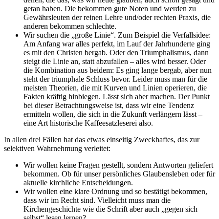
getan haben. Die bekommen gute Noten und werden zu
Gewährsleuten der reinen Lehre und/oder rechten Praxis, die
anderen bekommen schlechte.
Wir suchen die „große Linie“. Zum Beispiel die Verfallsidee:
Am Anfang war alles perfekt, im Lauf der Jahrhunderte ging
es mit den Christen bergab. Oder den Triumphalismus, dann
steigt die Linie an, statt abzufallen – alles wird besser. Oder
die Kombination aus beidem: Es ging lange bergab, aber nun
steht der triumphale Schluss bevor. Leider muss man für die
meisten Theorien, die mit Kurven und Linien operieren, die
Fakten kräftig hinbiegen. Lässt sich aber machen. Der Punkt
bei dieser Betrachtungsweise ist, dass wir eine Tendenz
ermitteln wollen, die sich in die Zukunft verlängern lässt –
eine Art historische Kaffeesatzleserei also.
In allen drei Fällen hat das etwas einseitig Zweckhaftes, das zur
selektiven Wahrnehmung verleitet:
Wir wollen keine Fragen gestellt, sondern Antworten geliefert
bekommen. Ob für unser persönliches Glaubensleben oder für
aktuelle kirchliche Entscheidungen.
Wir wollen eine klare Ordnung und so bestätigt bekommen,
dass wir im Recht sind. Vielleicht muss man die
Kirchengeschichte wie die Schrift aber auch „gegen sich
selbst“ lesen lernen?