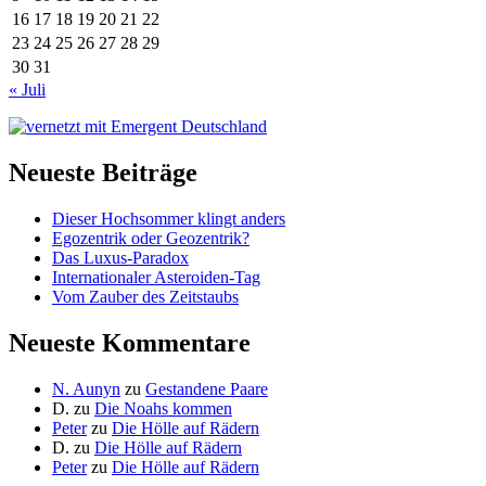
16
17
18
19
20
21
22
23
24
25
26
27
28
29
30
31
« Juli
Neueste Beiträge
Dieser Hochsommer klingt anders
Egozentrik oder Geozentrik?
Das Luxus-Paradox
Internationaler Asteroiden-Tag
Vom Zauber des Zeitstaubs
Neueste Kommentare
N. Aunyn
zu
Gestandene Paare
D.
zu
Die Noahs kommen
Peter
zu
Die Hölle auf Rädern
D.
zu
Die Hölle auf Rädern
Peter
zu
Die Hölle auf Rädern