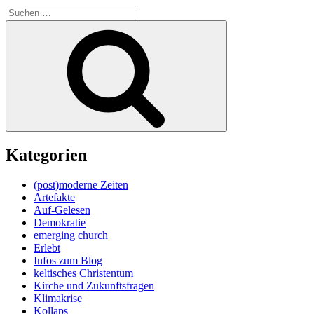
Suche
nach:
Suchen
Kategorien
(post)moderne Zeiten
Artefakte
Auf-Gelesen
Demokratie
emerging church
Erlebt
Infos zum Blog
keltisches Christentum
Kirche und Zukunftsfragen
Klimakrise
Kollaps