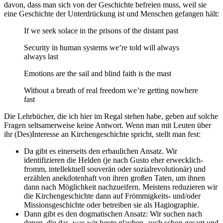
davon, dass man sich von der Geschichte befreien muss, weil sie
eine Geschichte der Unterdrückung ist und Menschen gefangen hält:
If we seek solace in the prisons of the distant past
Security in human systems we’re told will always
always last
Emotions are the sail and blind faith is the mast
Without a breath of real freedom we’re getting nowhere
fast
Die Lehrbücher, die ich hier im Regal stehen habe, geben auf solche
Fragen seltsamerweise keine Antwort. Wenn man mit Leuten über
ihr (Des)Interesse an Kirchengeschichte spricht, stellt man fest:
Da gibt es einerseits den erbaulichen Ansatz. Wir
identifizieren die Helden (je nach Gusto eher erwecklich-
fromm, intellektuell souverän oder sozialrevolutionär) und
erzählen anekdotenhaft von ihren großen Taten, um ihnen
dann nach Möglichkeit nachzueifern. Meistens reduzieren wir
die Kirchengeschichte dann auf Frömmigkeits- und/oder
Missionsgeschichte oder betreiben sie als Hagiographie.
Dann gibt es den dogmatischen Ansatz: Wir suchen nach
denen, die das, was wir heute glauben, auch schon gesagt und