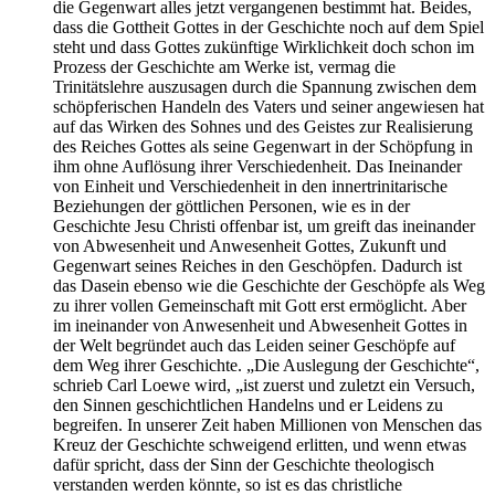
die Gegenwart alles jetzt vergangenen bestimmt hat. Beides,
dass die Gottheit Gottes in der Geschichte noch auf dem Spiel
steht und dass Gottes zukünftige Wirklichkeit doch schon im
Prozess der Geschichte am Werke ist, vermag die
Trinitätslehre auszusagen durch die Spannung zwischen dem
schöpferischen Handeln des Vaters und seiner angewiesen hat
auf das Wirken des Sohnes und des Geistes zur Realisierung
des Reiches Gottes als seine Gegenwart in der Schöpfung in
ihm ohne Auflösung ihrer Verschiedenheit. Das Ineinander
von Einheit und Verschiedenheit in den innertrinitarische
Beziehungen der göttlichen Personen, wie es in der
Geschichte Jesu Christi offenbar ist, um greift das ineinander
von Abwesenheit und Anwesenheit Gottes, Zukunft und
Gegenwart seines Reiches in den Geschöpfen. Dadurch ist
das Dasein ebenso wie die Geschichte der Geschöpfe als Weg
zu ihrer vollen Gemeinschaft mit Gott erst ermöglicht. Aber
im ineinander von Anwesenheit und Abwesenheit Gottes in
der Welt begründet auch das Leiden seiner Geschöpfe auf
dem Weg ihrer Geschichte. „Die Auslegung der Geschichte“,
schrieb Carl Loewe wird, „ist zuerst und zuletzt ein Versuch,
den Sinnen geschichtlichen Handelns und er Leidens zu
begreifen. In unserer Zeit haben Millionen von Menschen das
Kreuz der Geschichte schweigend erlitten, und wenn etwas
dafür spricht, dass der Sinn der Geschichte theologisch
verstanden werden könnte, so ist es das christliche