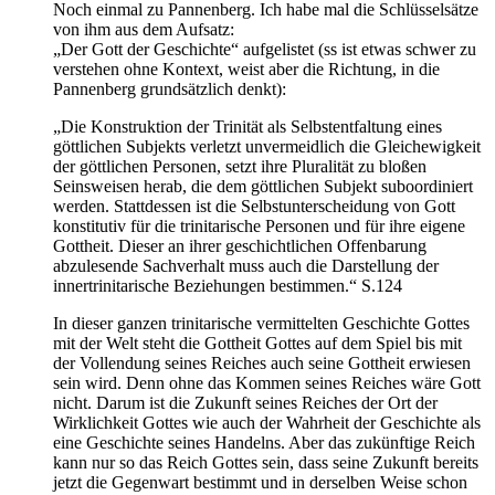
Noch einmal zu Pannenberg. Ich habe mal die Schlüsselsätze
von ihm aus dem Aufsatz:
„Der Gott der Geschichte“ aufgelistet (ss ist etwas schwer zu
verstehen ohne Kontext, weist aber die Richtung, in die
Pannenberg grundsätzlich denkt):
„Die Konstruktion der Trinität als Selbstentfaltung eines
göttlichen Subjekts verletzt unvermeidlich die Gleichewigkeit
der göttlichen Personen, setzt ihre Pluralität zu bloßen
Seinsweisen herab, die dem göttlichen Subjekt suboordiniert
werden. Stattdessen ist die Selbstunterscheidung von Gott
konstitutiv für die trinitarische Personen und für ihre eigene
Gottheit. Dieser an ihrer geschichtlichen Offenbarung
abzulesende Sachverhalt muss auch die Darstellung der
innertrinitarische Beziehungen bestimmen.“ S.124
In dieser ganzen trinitarische vermittelten Geschichte Gottes
mit der Welt steht die Gottheit Gottes auf dem Spiel bis mit
der Vollendung seines Reiches auch seine Gottheit erwiesen
sein wird. Denn ohne das Kommen seines Reiches wäre Gott
nicht. Darum ist die Zukunft seines Reiches der Ort der
Wirklichkeit Gottes wie auch der Wahrheit der Geschichte als
eine Geschichte seines Handelns. Aber das zukünftige Reich
kann nur so das Reich Gottes sein, dass seine Zukunft bereits
jetzt die Gegenwart bestimmt und in derselben Weise schon