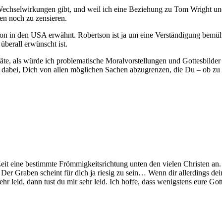
ndig Wechselwirkungen gibt, und weil ich eine Beziehung zu Tom Wright
sen noch zu zensieren.
ion in den USA erwähnt. Robertson ist ja um eine Verständigung bemüht
 überall erwünscht ist.
täte, als würde ich problematische Moralvorstellungen und Gottesbilder
r dabei, Dich von allen möglichen Sachen abzugrenzen, die Du – ob zu R
Zeit eine bestimmte Frömmigkeitsrichtung unten den vielen Christen an. 
d. Der Graben scheint für dich ja riesig zu sein… Wenn dir allerdings
ehr leid, dann tust du mir sehr leid. Ich hoffe, dass wenigstens eure Got