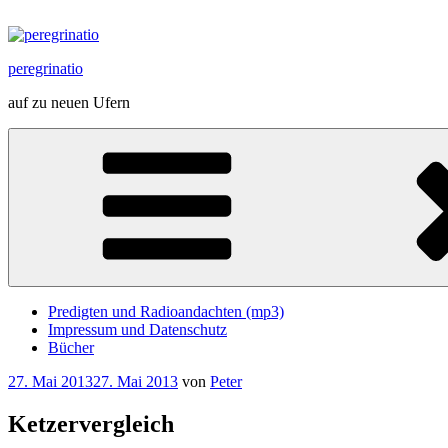
Zum
Inhalt
springen
peregrinatio
auf zu neuen Ufern
Predigten und Radioandachten (mp3)
Impressum und Datenschutz
Bücher
Veröffentlicht
27. Mai 2013
27. Mai 2013
von
Peter
am
Ketzervergleich