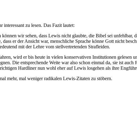
 interessant zu lesen. Das Fazit lautet:
nnen wir sehen, dass Lewis nicht glaubte, die Bibel sei unfehlbar, dass
, dass er der Ansicht war, menschliche Sprache könne Gott nicht beschr
deutend mit der Lehre vom stellvertretenden Strafleiden.
en, wird er bis heute in vielen konservativen Institutionen gelesen un
gnen. Die entsprechende Weite war also schon einmal da, sie ist auch 
ichtigen Hardliner nun wohl eher auf Lewis losgehen als ihre Engführu
al mehr, mal weniger radikalen Lewis-Zitaten zu stöbern.