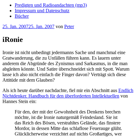
Predigten und Radioandachten (mp3)
Impressum und Datenschutz
Bücher
Veröffentlicht
25. Jan. 2007
25. Jan. 2007
von
Peter
am
iRonie
Ironie ist nicht unbedingt jedermanns Sache und manchmal eine
Gratwanderung, die zu Unfällen führen kann. Es lauern unter
anderem die Abgründe des Zynismus und Sarkasmus, in die man
abgleiten könnte. Und Satire überschneidet sich mit Spott. Warum
lasse ich also nicht einfach die Finger davon? Verträgt sich diese
Attitüde mit dem Glauben?
Als ich heute darüber nachdachte, fiel mir ein Abschnitt aus
Endlich
Nichtdenker. Handbuch für den überforderten Intellektuellen
von
Hannes Stein ein:
Für den, der mit der Gewohnheit des Denkens brechen
möchte, ist die Ironie naturgemäß Feindesland. Sie ist
das Reich des Bösen, verstrahltes Gelände, das finstere
Mordor, in dessen Mitte das schlaflose Feuerauge glüht.
Glücklicherweise verzichtet auf nichts Großartiges, wer