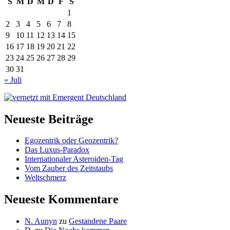
S
M
D
M
D
F
S
1
2
3
4
5
6
7
8
9
10
11
12
13
14
15
16
17
18
19
20
21
22
23
24
25
26
27
28
29
30
31
« Juli
Neueste Beiträge
Egozentrik oder Geozentrik?
Das Luxus-Paradox
Internationaler Asteroiden-Tag
Vom Zauber des Zeitstaubs
Weltschmerz
Neueste Kommentare
N. Aunyn
zu
Gestandene Paare