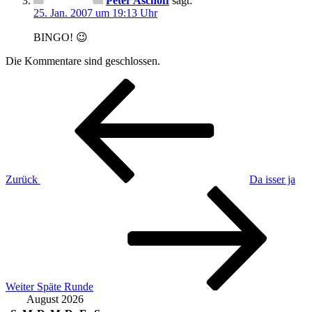
Peter Aschoff
sagt:
25. Jan. 2007 um 19:13 Uhr
BINGO! 😉
Die Kommentare sind geschlossen.
Beitragsnavigation
Vorheriger
Beitrag
Zurück
Da isser ja
Nächster
Beitrag
Weiter
Späte Runde
August 2026