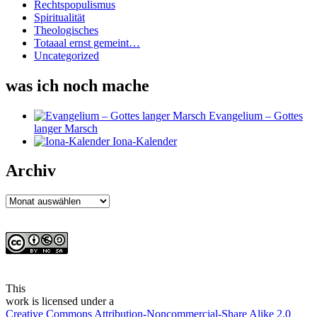
Rechtspopulismus
Spiritualität
Theologisches
Totaaal ernst gemeint…
Uncategorized
was ich noch mache
Evangelium – Gottes
langer Marsch
Iona-Kalender
Archiv
Archiv
This
work
is licensed under a
Creative Commons Attribution-Noncommercial-Share Alike 2.0