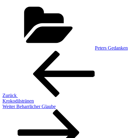
Kategorien
Peters Gedanken
Beitragsnavigation
Vorheriger
Beitrag
Zurück
Krokodilstränen
Nächster
Weiter
Beharrlicher Glaube
Beitrag