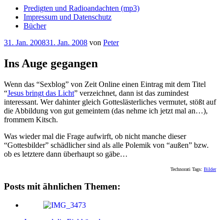
Predigten und Radioandachten (mp3)
Impressum und Datenschutz
Bücher
Veröffentlicht
31. Jan. 2008
31. Jan. 2008
von
Peter
am
Ins Auge gegangen
Wenn das “Sexblog” von Zeit Online einen Eintrag mit dem Titel
“
Jesus bringt das Licht
” verzeichnet, dann ist das zumindest
interessant. Wer dahinter gleich Gotteslästerliches vermutet, stößt auf
die Abbildung von gut gemeintem (das nehme ich jetzt mal an…),
frommem Kitsch.
Was wieder mal die Frage aufwirft, ob nicht manche dieser
“Gottesbilder” schädlicher sind als alle Polemik von “außen” bzw.
ob es letztere dann überhaupt so gäbe…
Technorati Tags:
Bilder
Posts mit ähnlichen Themen: