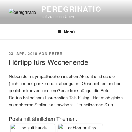
Zum
PEREGRINATIO
Inhalt
auf zu neuen Ufern
springen
Menü
VERÖFFENTLICHT
23. APR. 2010
VON
PETER
AM
Hörtipp fürs Wochenende
Neben dem sympathischen irischen Akzent sind es die
(nicht immer ganz neuen, aber guten) Geschichten und die
genial-unkonventionellen Gedankenspünge, die Peter
Rollins bei seinem
Insurrection Talk
hinlegt. Hat mich gleich
an mehreren Stellen kalt erwischt – im heilsamen Sinn.
Posts mit ähnlichen Themen: