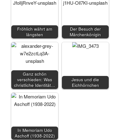
Fröhlich währt am
Der Besuch der
längsten
Märchenkönigin
Ganz schön
verschieden: Was
Jesus und die
christliche Identität…
Eichhörnchen
In Memoriam Udo
Aschoff (1938-2022)