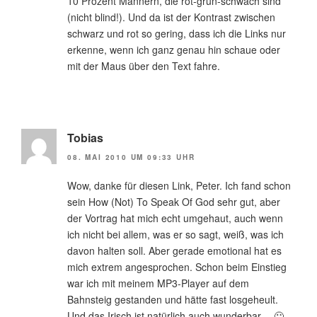
10 Prozent Männern, die rot-grün-schwach sind
(nicht blind!). Und da ist der Kontrast zwischen
schwarz und rot so gering, dass ich die Links nur
erkenne, wenn ich ganz genau hin schaue oder
mit der Maus über den Text fahre.
Tobias
08. MAI 2010 UM 09:33 UHR
Wow, danke für diesen Link, Peter. Ich fand schon
sein How (Not) To Speak Of God sehr gut, aber
der Vortrag hat mich echt umgehaut, auch wenn
ich nicht bei allem, was er so sagt, weiß, was ich
davon halten soll. Aber gerade emotional hat es
mich extrem angesprochen. Schon beim Einstieg
war ich mit meinem MP3-Player auf dem
Bahnsteig gestanden und hätte fast losgeheult.
Und das Irisch ist natürlich auch wunderbar… 🙂