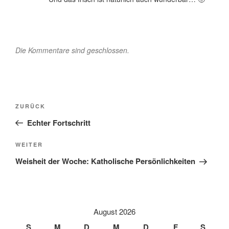
Die Kommentare sind geschlossen.
Beitragsnavigation
Vorheriger
ZURÜCK
Beitrag
Echter Fortschritt
Nächster
WEITER
Beitrag
Weisheit der Woche: Katholische Persönlichkeiten
August 2026
S
M
D
M
D
F
S