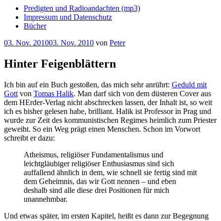
Predigten und Radioandachten (mp3)
Impressum und Datenschutz
Bücher
Veröffentlicht
03. Nov. 2010
03. Nov. 2010
von
Peter
am
Hinter Feigenblättern
Ich bin auf ein Buch gestoßen, das mich sehr anrührt:
Geduld mit
Gott
von
Tomas Halik
. Man darf sich von dem düsteren Cover aus
dem HErder-Verlag nicht abschrecken lassen, der Inhalt ist, so weit
ich es bisher gelesen habe, brilliant. Halik ist Professor in Prag und
wurde zur Zeit des kommunistischen Regimes heimlich zum Priester
geweiht. So ein Weg prägt einen Menschen. Schon im Vorwort
schreibt er dazu:
Atheismus, religiöser Fundamentalismus und
leichtgläubiger religiöser Enthusiasmus sind sich
auffallend ähnlich in dem, wie schnell sie fertig sind mit
dem Geheimnis, das wir Gott nennen – und eben
deshalb sind alle diese drei Positionen für mich
unannehmbar.
Und etwas später, im ersten Kapitel, heißt es dann zur Begegnung