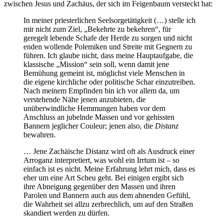
zwischen Jesus und Zachäus, der sich im Feigenbaum versteckt hat:
In meiner priesterlichen Seelsorgetätigkeit (…) stelle ich
mir nicht zum Ziel, „Bekehrte zu bekehren“, für
geregelt lebende Schafe der Herde zu sorgen und nicht
enden wollende Polemiken und Streite mit Gegnern zu
führen. Ich glaube nicht, dass meine Hauptaufgabe, die
klassische „Mission“ sein soll, wenn damit jene
Bemühung gemeint ist, möglichst viele Menschen in
die eigene kirchliche oder politische Schar einzutreiben.
Nach meinem Empfinden bin ich vor allem da, um
verstehende Nähe jenen anzubieten, die
unüberwindliche Hemmungen haben vor dem
Anschluss an jubelnde Massen und vor gehissten
Bannern jeglicher Couleur; jenen also, die
Distanz
bewahren.
… Jene Zachäische Distanz wird oft als Ausdruck einer
Arroganz interpretiert, was wohl ein Irrtum ist – so
einfach ist es nicht. Meine Erfahrung lehrt mich, dass es
eher um eine Art Scheu geht. Bei einigen ergibt sich
ihre Abneigung gegenüber den Massen und ihren
Parolen und Bannern auch aus dem ahnenden Gefühl,
die Wahrheit sei allzu zerbrechlich, um auf den Straßen
skandiert werden zu dürfen.