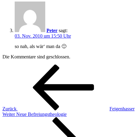
Peter
sagt:
03. Nov. 2010 um 15:50 Uhr
so nah, als wär‘ man da 🙂
Die Kommentare sind geschlossen.
Beitragsnavigation
Vorheriger
Beitrag
Zurück
Feigenhasser
Nächster
Weiter
Neue Befreiungstheologie
Beitrag