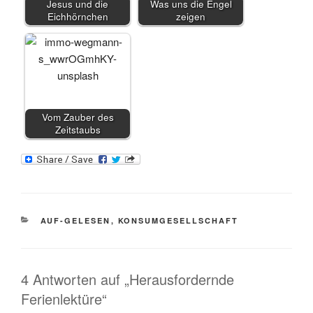
Jesus und die
Was uns die Engel
Eichhörnchen
zeigen
Vom Zauber des
Zeitstaubs
KATEGORIEN
AUF-GELESEN
,
KONSUMGESELLSCHAFT
4 Antworten auf „Herausfordernde
Ferienlektüre“