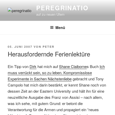
Zum
PEREGRINATIO
Inhalt
auf zu neuen Ufern
springen
Menü
VERÖFFENTLICHT
05. JUNI 2007
VON
PETER
AM
Herausfordernde Ferienlektüre
Ein Tipp von
Dirk
hat mich auf
Shane Claiborne
s Buch
Ich
muss verrückt sein, so zu leben. Kompromisslose
Experimente in Sachen Nächstenliebe
gebracht und Tony
Campolo hat mich darin bestärkt, er kennt Shane noch von
dessen Zeit an der Eastern University und hält ihn für eine
neuzeitliche Ausgabe des Franz von Assisi – nach allem,
was ich sehe, mit gutem Grund: er betont die
Verantwortung für die Armen und propagiert ein “neues