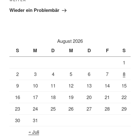
Nächster
Beitrag
Wieder ein Problembär
August 2026
S
M
D
M
D
F
S
1
2
3
4
5
6
7
8
9
10
11
12
13
14
15
16
17
18
19
20
21
22
23
24
25
26
27
28
29
30
31
« Juli