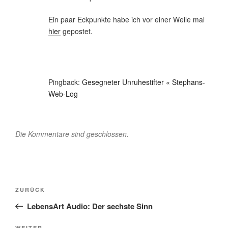
Ein paar Eckpunkte habe ich vor einer Weile mal
hier
gepostet.
Pingback:
Gesegneter Unruhestifter « Stephans-
Web-Log
Die Kommentare sind geschlossen.
Beitragsnavigation
Vorheriger
ZURÜCK
Beitrag
LebensArt Audio: Der sechste Sinn
WEITER