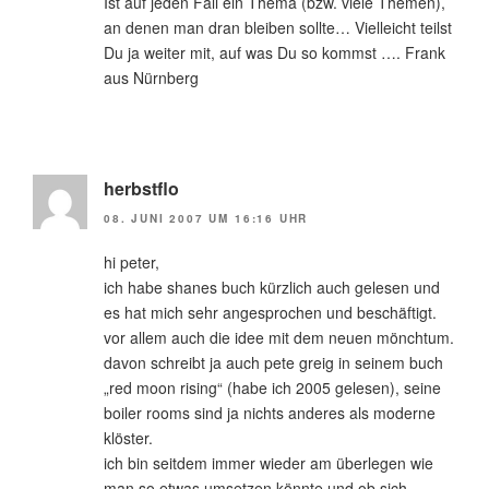
Ist auf jeden Fall ein Thema (bzw. viele Themen),
an denen man dran bleiben sollte… Vielleicht teilst
Du ja weiter mit, auf was Du so kommst …. Frank
aus Nürnberg
herbstflo
08. JUNI 2007 UM 16:16 UHR
hi peter,
ich habe shanes buch kürzlich auch gelesen und
es hat mich sehr angesprochen und beschäftigt.
vor allem auch die idee mit dem neuen mönchtum.
davon schreibt ja auch pete greig in seinem buch
„red moon rising“ (habe ich 2005 gelesen), seine
boiler rooms sind ja nichts anderes als moderne
klöster.
ich bin seitdem immer wieder am überlegen wie
man so etwas umsetzen könnte und ob sich