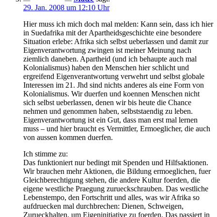
29. Jan. 2008 um 12:10 Uhr
Hier muss ich mich doch mal melden: Kann sein, dass ich hier
in Suedafrika mit der Apartheidsgeschichte eine besondere
Situation erlebe: Afrika sich selbst ueberlassen und damit zur
Eigenverantwortung zwingen ist meiner Meinung nach
ziemlich daneben. Apartheid (und ich behaupte auch mal
Kolonialismus) haben den Menschen hier schlicht und
ergreifend Eigenverantwortung verwehrt und selbst globale
Interessen im 21. Jhd sind nichts anderes als eine Form von
Kolonialismus. Wir duerfen und koennen Menschen nicht
sich selbst ueberlassen, denen wir bis heute die Chance
nehmen und genommen haben, selbststaendig zu leben.
Eigenverantwortung ist ein Gut, dass man erst mal lernen
muss – und hier braucht es Vermittler, Ermoeglicher, die auch
von aussen kommen duerfen.
Ich stimme zu:
Das funktioniert nur bedingt mit Spenden und Hilfsaktionen.
Wir brauchen mehr Aktionen, die Bildung ermoeglichen, fuer
Gleichberechtigung stehen, die andere Kultur foerden, die
eigene westliche Praegung zurueckschrauben. Das westliche
Lebenstempo, den Fortschritt und alles, was wir Afrika so
aufdruecken mal durchbrechen: Dienen, Schweigen,
Zurueckhalten, um Eigeninitiative zu foerden. Das passiert in