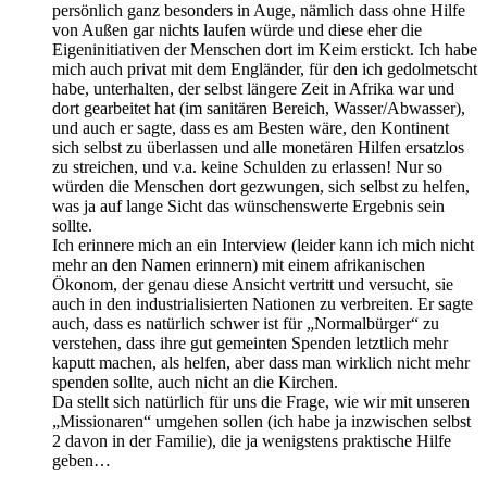
persönlich ganz besonders in Auge, nämlich dass ohne Hilfe
von Außen gar nichts laufen würde und diese eher die
Eigeninitiativen der Menschen dort im Keim erstickt. Ich habe
mich auch privat mit dem Engländer, für den ich gedolmetscht
habe, unterhalten, der selbst längere Zeit in Afrika war und
dort gearbeitet hat (im sanitären Bereich, Wasser/Abwasser),
und auch er sagte, dass es am Besten wäre, den Kontinent
sich selbst zu überlassen und alle monetären Hilfen ersatzlos
zu streichen, und v.a. keine Schulden zu erlassen! Nur so
würden die Menschen dort gezwungen, sich selbst zu helfen,
was ja auf lange Sicht das wünschenswerte Ergebnis sein
sollte.
Ich erinnere mich an ein Interview (leider kann ich mich nicht
mehr an den Namen erinnern) mit einem afrikanischen
Ökonom, der genau diese Ansicht vertritt und versucht, sie
auch in den industrialisierten Nationen zu verbreiten. Er sagte
auch, dass es natürlich schwer ist für „Normalbürger“ zu
verstehen, dass ihre gut gemeinten Spenden letztlich mehr
kaputt machen, als helfen, aber dass man wirklich nicht mehr
spenden sollte, auch nicht an die Kirchen.
Da stellt sich natürlich für uns die Frage, wie wir mit unseren
„Missionaren“ umgehen sollen (ich habe ja inzwischen selbst
2 davon in der Familie), die ja wenigstens praktische Hilfe
geben…