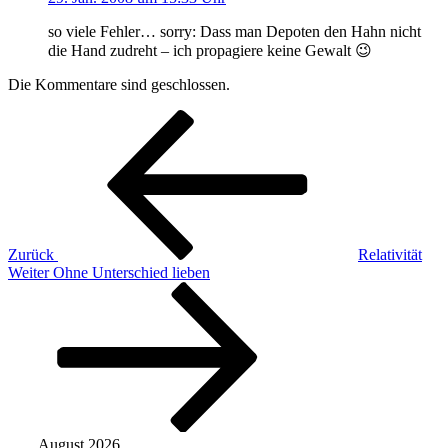
so viele Fehler… sorry: Dass man Depoten den Hahn nicht
die Hand zudreht – ich propagiere keine Gewalt 😉
Die Kommentare sind geschlossen.
Beitragsnavigation
Vorheriger
Beitrag
Zurück
Relativität
Nächster
Weiter
Ohne Unterschied lieben
Beitrag
August 2026