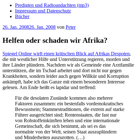
Predigten und Radioandachten (mp3)
Impressum und Datenschutz
Bücher
Veröffentlicht
26. Jan. 2008
26. Jan. 2008
von
Peter
am
Helfen oder schaden wir Afrika?
Spiegel Online wirft einen kritischen Blick auf Afrikas Despoten
,
die mit westlicher Hilfe und Unterstützung regieren, morden und
ihre Länder plündern. Nachdem wir als Gemeinde eine Arztfamilie
unterstützen, die im Tschad arbeitet und dort nicht nur gegen
Krankheiten, sondern leider auch gegen Willkür und Korruption
ankämpft, habe ich das Ganze mit einem besonderen Interesse
gelesen. Am Ende heißt es lapidar und treffend:
Für die desolaten Zustände kommen also mehrere
Faktoren zusammen: ein bestenfalls vordemokratisches
Bewusstsein; Stammestraditionen, die extrem auf starke
Führer ausgerichtet sind; Rentenstaaten, die fast nur
von Rohstoffeinkünften leben und eine internationale
Gemeinschaft, die sich benimmt, als sei es das
normalste von der Welt, seinen Staat auszuplündern
und Minderheiten auszurotten. (…)