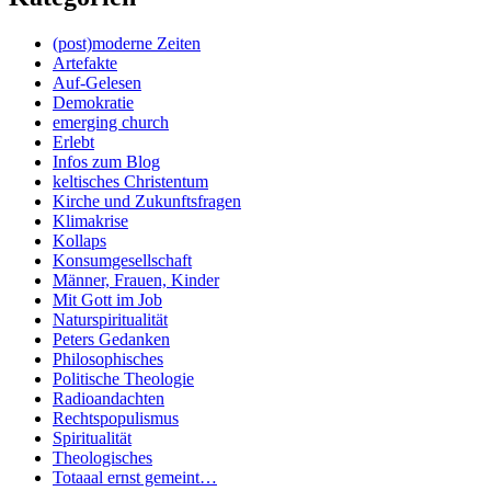
(post)moderne Zeiten
Artefakte
Auf-Gelesen
Demokratie
emerging church
Erlebt
Infos zum Blog
keltisches Christentum
Kirche und Zukunftsfragen
Klimakrise
Kollaps
Konsumgesellschaft
Männer, Frauen, Kinder
Mit Gott im Job
Naturspiritualität
Peters Gedanken
Philosophisches
Politische Theologie
Radioandachten
Rechtspopulismus
Spiritualität
Theologisches
Totaaal ernst gemeint…