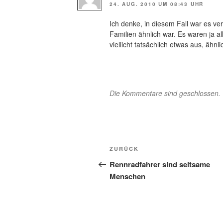
24. AUG. 2010 UM 08:43 UHR
Ich denke, in diesem Fall war es ve
Familien ähnlich war. Es waren ja a
viellicht tatsächlich etwas aus, ähn
Die Kommentare sind geschlossen.
Beitragsnavigation
Vorheriger
ZURÜCK
Beitrag
Rennradfahrer sind seltsame
Menschen