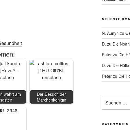
NEUESTE KO
N. Aunyn
zu
Ge
Gesundheit
D.
zu
Die Noa
emen:
Peter
zu
Die Hö
D.
zu
Die Hölle
Peter
zu
Die Hö
ch währt am
Der Besuch der
Suche
ängsten
Märchenkönigin
nach:
KATEGORIEN