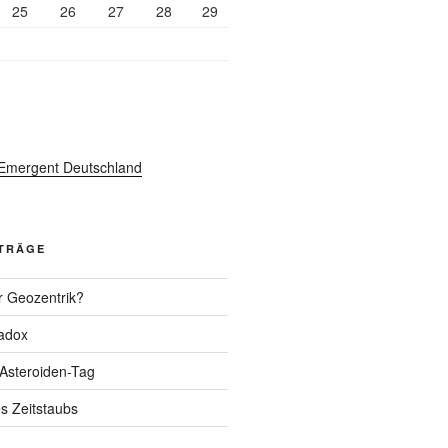
25
26
27
28
29
ITRÄGE
r Geozentrik?
adox
 Asteroiden-Tag
s Zeitstaubs