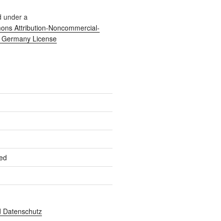
d under a
ns Attribution-Noncommercial-
0 Germany License
ed
 Datenschutz