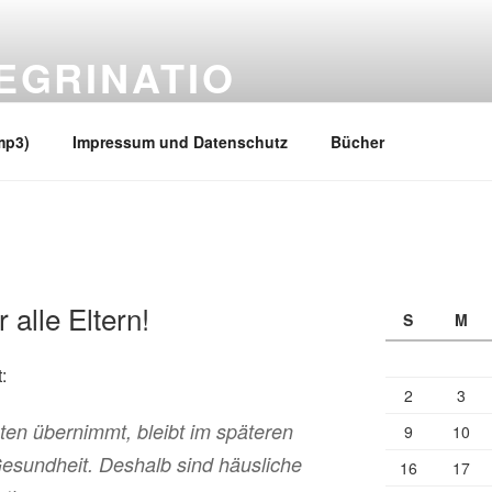
EGRINATIO
 Ufern
mp3)
Impressum und Datenschutz
Bücher
 alle Eltern!
S
M
:
2
3
ten übernimmt, bleibt im späteren
9
10
Gesundheit. Deshalb sind häusliche
16
17