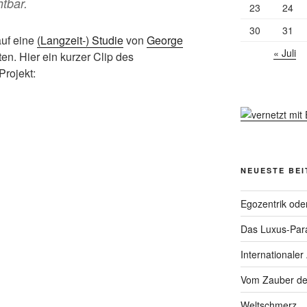
htbar.
23
24
30
31
auf eine
(Langzeit-) Studie
von
George
« Juli
n. Hier ein kurzer Clip des
Projekt:
NEUESTE BE
Egozentrik ode
Das Luxus-Par
Internationaler
Vom Zauber de
Weltschmerz