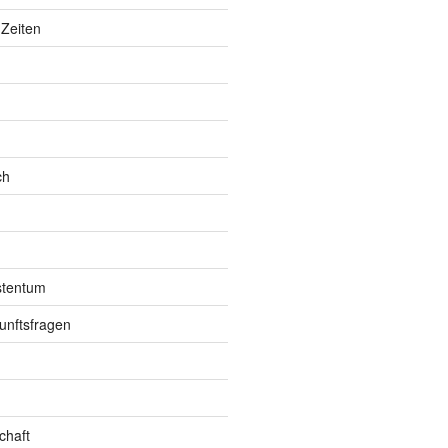
Zeiten
ch
istentum
unftsfragen
chaft