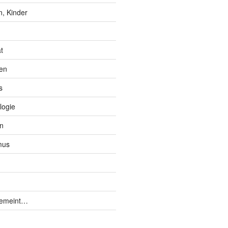
, Kinder
t
en
s
logie
n
mus
gemeint…