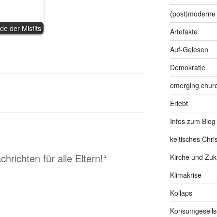
(post)moderne 
de der Misfits
Artefakte
Auf-Gelesen
Demokratie
emerging chur
Erlebt
Infos zum Blog
keltisches Chr
hrichten für alle Eltern!“
Kirche und Zuk
Klimakrise
Kollaps
Konsumgesells