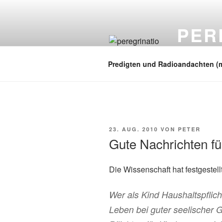
Zum
Inhalt
PER
springen
auf zu neuen
Predigten und Radioandachten (
VERÖFFENTLICHT
23. AUG. 2010
VON
PETER
AM
Gute Nachrichten für
Die Wissenschaft hat festgestellt
Wer als Kind Haushaltspflich
Leben bei guter seelischer 